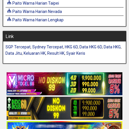
Paito Warna Harian Taipei
Paito Warna Harian Nevada
Paito Warna Harian Lengkap
Link
SGP Tercepat
,
Sydney Tercepat
,
HKG 6D
,
Data HKG 6D
,
Data HKG
,
Data Jitu
,
Keluaran HK
,
Result HK
,
Syair Keris