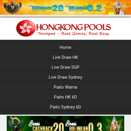
Home
Live Draw HK
Live Draw SGP
Live Draw Sydney
Paito Warna
Paito HK 6D
Paito Sydney 6D