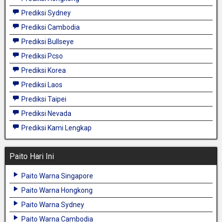
Prediksi Sydney
Prediksi Cambodia
Prediksi Bullseye
Prediksi Pcso
Prediksi Korea
Prediksi Laos
Prediksi Taipei
Prediksi Nevada
Prediksi Kami Lengkap
Paito Hari Ini
Paito Warna Singapore
Paito Warna Hongkong
Paito Warna Sydney
Paito Warna Cambodia