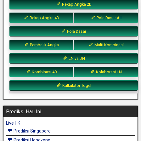
Rekap Angka 2D
Rekap Angka 4D
Pola Dasar All
Pola Dasar
Pembalik Angka
Multi Kombinasi
LN vs DN
Kombinasi 4D
Kolaborasi LN
Kalkulator Togel
Prediksi Hari Ini
Live HK
Prediksi Singapore
Prediksi Hongkong