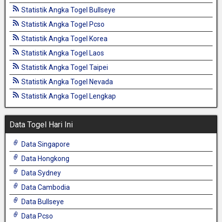
Statistik Angka Togel Bullseye
Statistik Angka Togel Pcso
Statistik Angka Togel Korea
Statistik Angka Togel Laos
Statistik Angka Togel Taipei
Statistik Angka Togel Nevada
Statistik Angka Togel Lengkap
Data Togel Hari Ini
Data Singapore
Data Hongkong
Data Sydney
Data Cambodia
Data Bullseye
Data Pcso