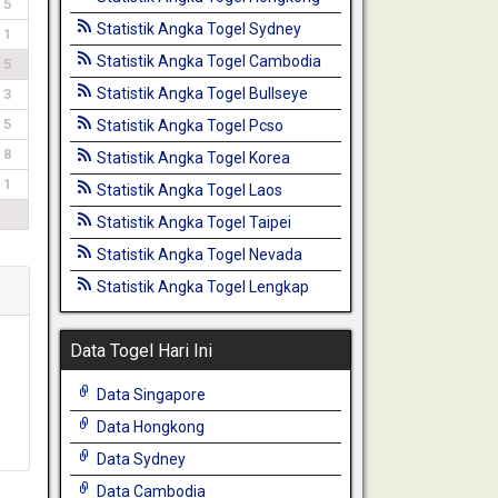
5
Statistik Angka Togel Sydney
1
Statistik Angka Togel Cambodia
5
Statistik Angka Togel Bullseye
3
5
Statistik Angka Togel Pcso
8
Statistik Angka Togel Korea
1
Statistik Angka Togel Laos
Statistik Angka Togel Taipei
Statistik Angka Togel Nevada
Statistik Angka Togel Lengkap
Data Togel Hari Ini
Data Singapore
Data Hongkong
Data Sydney
Data Cambodia