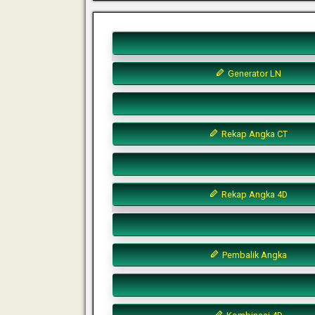
Generator LN
Rekap Angka CT
Rekap Angka 4D
Pembalik Angka