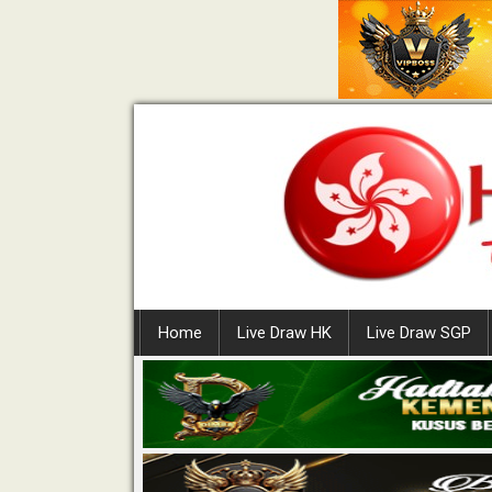
Home
Live Draw HK
Live Draw SGP