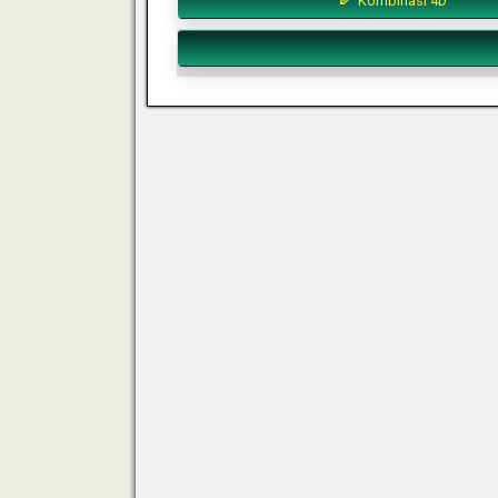
Kombinasi 4D