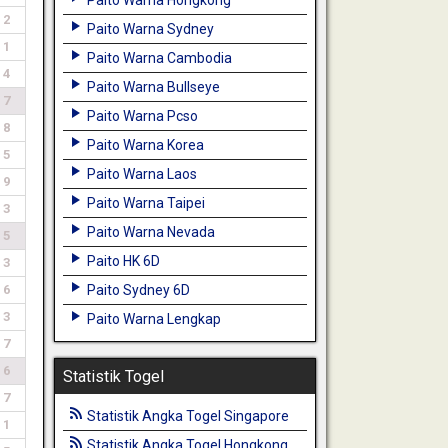
Paito Warna Hongkong
2
Paito Warna Sydney
1
Paito Warna Cambodia
4
Paito Warna Bullseye
7
Paito Warna Pcso
8
Paito Warna Korea
5
Paito Warna Laos
9
Paito Warna Taipei
3
Paito Warna Nevada
5
Paito HK 6D
3
6
Paito Sydney 6D
3
Paito Warna Lengkap
7
6
Statistik Togel
7
Statistik Angka Togel Singapore
1
Statistik Angka Togel Hongkong