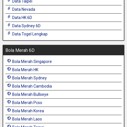
Data Taipei
Data Nevada
Data HK 6D
Data Sydney 6D
Data Togel Lengkap
Bola Merah 6D
Bola Merah Singapore
Bola Merah HK
Bola Merah Sydney
Bola Merah Cambodia
Bola Merah Bullseye
Bola Merah Pcso
Bola Merah Korea
Bola Merah Laos