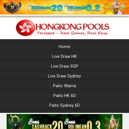
Home
Live Draw HK
Live Draw SGP
Live Draw Sydney
Paito Warna
Paito HK 6D
Paito Sydney 6D