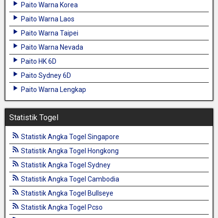
Paito Warna Korea
Paito Warna Laos
Paito Warna Taipei
Paito Warna Nevada
Paito HK 6D
Paito Sydney 6D
Paito Warna Lengkap
Statistik Togel
Statistik Angka Togel Singapore
Statistik Angka Togel Hongkong
Statistik Angka Togel Sydney
Statistik Angka Togel Cambodia
Statistik Angka Togel Bullseye
Statistik Angka Togel Pcso