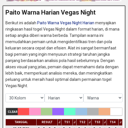
Paito Warna Harian Vegas Night
Berikut ini adalah
Paito Warna Vegas Night Harian
menyajikan
ringkasan hasil togel Vegas Night dalam format harian, di mana
setiap angka diberi warna berbeda. Tampilan warna ini
memudahkan pemain untuk mengidentifikasi tren dan pola
keluaran secara cepat dan efisien. Alat ini sangat bermanfaat
bagi pemain yang ingin menyusun strategi taruhan jangka
panjang berdasarkan analisis pola hasil sebelumnya. Dengan
akses visual yang jelas, pemain dapat memahami data dengan
lebih baik, memperkuat analisis mereka, dan meningkatkan
peluang untuk meraih hasil optimal dalam permainan togel
Vegas Night.
CLEAR
TANGGAL
RESULT
J
TS1
J
TS2
J
TS3
J
TS4
J