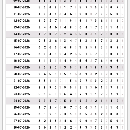
09-07-2026
8
3
2
3
5
3
0
3
8
4
3
8
1
9
3
4
7
10-07-2026
5
0
0
8
8
1
7
8
5
7
3
0
4
4
0
7
7
11-07-2026
4
0
4
8
3
4
6
1
0
0
0
7
9
7
5
0
5
12-07-2026
6
0
2
7
9
1
9
1
6
1
7
0
6
6
1
1
2
13-07-2026
2
4
4
6
1
4
8
3
6
4
1
7
3
1
1
4
5
14-07-2026
4
7
0
7
7
2
4
6
5
8
4
5
7
3
0
8
8
15-07-2026
0
3
3
6
9
3
4
7
8
3
2
8
7
6
3
3
6
16-07-2026
6
2
6
0
6
6
8
5
3
2
5
9
3
3
8
2
1
17-07-2026
8
0
4
5
9
4
2
6
5
1
6
7
5
3
0
1
1
18-07-2026
8
1
4
1
5
4
9
4
5
6
2
7
6
4
0
6
6
19-07-2026
7
0
2
3
5
3
0
3
8
4
3
8
1
9
3
4
7
20-07-2026
9
4
5
5
1
5
1
6
3
9
3
2
0
2
8
9
8
21-07-2026
3
5
1
1
2
1
5
6
7
7
5
0
2
2
2
7
9
22-07-2026
8
9
9
3
3
9
0
9
2
1
3
6
1
7
7
1
8
23-07-2026
5
9
6
3
9
6
4
1
2
9
2
9
7
7
7
9
7
24-07-2026
9
9
4
7
2
5
0
5
9
2
2
2
1
3
4
2
6
25-07-2026
1
7
2
4
6
0
7
7
6
6
3
1
4
5
1
6
7
26-07-2026
8
5
2
5
7
3
5
8
8
5
4
8
2
1
0
3
3
27-07-2026
3
2
4
8
3
4
6
1
0
0
0
7
9
7
5
0
5
28-07-2026
3
6
2
1
3
2
2
4
9
3
3
5
5
1
4
3
7