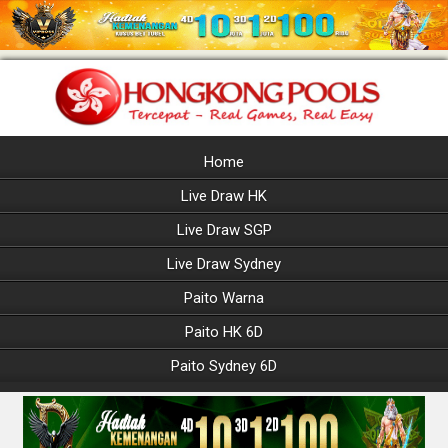
Home
Live Draw HK
Live Draw SGP
Live Draw Sydney
Paito Warna
Paito HK 6D
Paito Sydney 6D