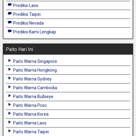
Prediksi Laos
Prediksi Taipei
Prediksi Nevada
Prediksi Kami Lengkap
Paito Hari Ini
Paito Warna Singapore
Paito Warna Hongkong
Paito Warna Sydney
Paito Warna Cambodia
Paito Warna Bullseye
Paito Warna Pcso
Paito Warna Korea
Paito Warna Laos
Paito Warna Taipei