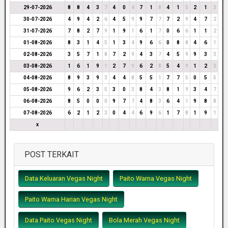
29-07-2026
8
8
4
3
7
4
0
4
7
1
8
4
1
5
2
1
3
30-07-2026
4
9
4
2
6
4
5
9
9
7
7
7
2
9
4
7
2
31-07-2026
7
8
2
7
9
1
9
1
6
1
7
0
6
6
1
1
2
01-08-2026
8
3
1
4
5
1
3
4
9
6
6
0
8
8
4
6
1
02-08-2026
3
5
7
1
8
7
2
9
4
3
7
4
5
9
9
3
3
03-08-2026
1
6
1
9
1
2
7
9
6
2
8
5
4
9
1
2
3
04-08-2026
8
9
3
9
3
4
4
8
5
5
1
7
7
5
0
5
5
05-08-2026
9
6
2
3
5
3
0
3
8
4
3
8
1
9
3
4
7
06-08-2026
8
5
0
0
0
9
7
7
4
8
3
6
4
1
9
8
8
07-08-2026
6
2
1
2
3
0
4
4
6
9
6
1
7
8
1
9
1
x
POST TERKAIT
Data Keluaran Vegas Night
Paito Warna Vegas Night
Paito Warna Harian Vegas Night
Data Paito Vegas Night
Bola Merah Vegas Night