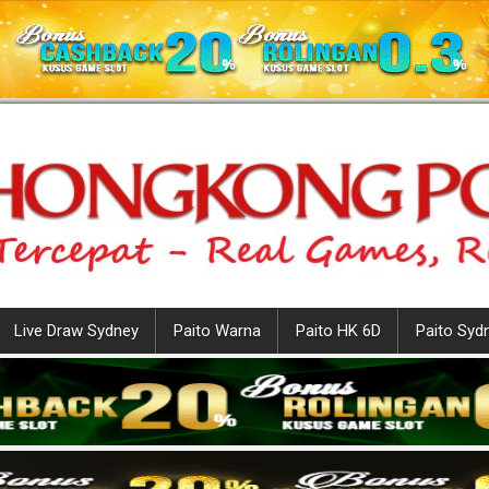
Live Draw Sydney
Paito Warna
Paito HK 6D
Paito Syd