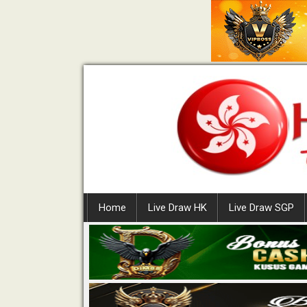
Home
Live Draw HK
Live Draw SGP