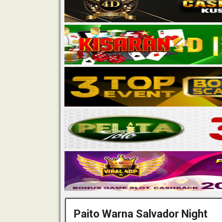
Paito Warna Salvador Night