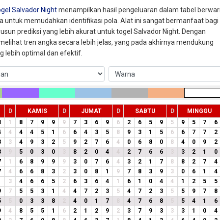
gel Salvador Night
menampilkan hasil pengeluaran dalam tabel berwar
a untuk memudahkan identifikasi pola. Alat ini sangat bermanfaat bagi
sun prediksi yang lebih akurat untuk togel Salvador Night. Dengan
melihat tren angka secara lebih jelas, yang pada akhirnya mendukung
lebih optimal dan efektif.
D
KAMIS
D
JUMAT
D
SABTU
D
MINGGU
3
1
8
7
9
9
9
7
3
6
9
6
2
6
5
9
5
9
5
7
6
4
4
4
4
5
1
6
6
4
3
5
8
9
3
1
5
6
6
7
7
2
8
3
4
9
3
2
5
9
2
7
6
4
0
6
8
0
8
4
0
9
2
8
9
5
0
3
0
3
8
2
0
4
4
2
7
6
6
3
3
2
1
0
7
1
6
8
9
9
9
3
0
7
6
4
3
2
1
7
8
8
2
7
4
7
4
6
6
8
3
2
3
0
8
1
9
7
8
3
9
3
0
6
1
4
1
3
4
6
6
5
2
6
3
6
4
1
6
1
0
4
4
1
2
5
5
9
7
5
5
3
1
4
4
7
2
3
5
4
7
2
3
5
5
9
7
8
5
5
0
3
3
8
2
4
0
1
7
8
4
7
6
8
5
5
4
1
6
9
4
8
5
5
1
6
2
1
2
9
2
3
7
9
3
3
3
1
0
4