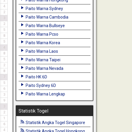
Paito Warna Hongkong
2
4
Paito Warna Sydney
2
Paito Warna Cambodia
3
2
Paito Warna Bullseye
5
Paito Warna Pcso
8
5
Paito Warna Korea
4
Paito Warna Laos
8
5
Paito Warna Taipei
2
Paito Warna Nevada
8
Paito HK 6D
7
5
Paito Sydney 6D
6
Paito Warna Lengkap
3
9
3
Statistik Togel
2
1
Statistik Angka Togel Singapore
6
4
Statistik Angka Togel Hongkong