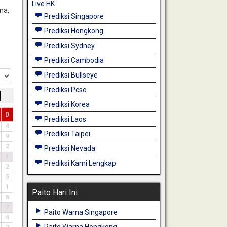
Live HK
na,
Prediksi Singapore
Prediksi Hongkong
Prediksi Sydney
Prediksi Cambodia
Prediksi Bullseye
Prediksi Pcso
Prediksi Korea
D
Prediksi Laos
4
Prediksi Taipei
9
2
Prediksi Nevada
1
Prediksi Kami Lengkap
2
5
1
Paito Hari Ini
6
7
Paito Warna Singapore
4