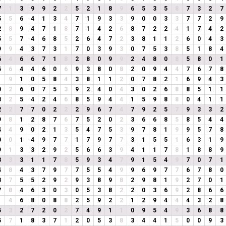
7
1
3
9
9
2
2
5
2
1
8
9
6
5
3
5
8
7
3
2
7
5
5
6
4
1
3
4
7
1
9
3
3
9
0
0
3
3
7
7
2
9
2
8
9
4
7
1
8
7
1
4
2
6
8
7
2
2
4
1
7
4
2
5
5
7
4
6
8
5
2
6
4
7
2
3
8
1
1
2
6
0
4
3
9
9
4
3
7
3
1
7
0
3
9
3
0
7
5
3
8
5
1
8
4
6
4
6
6
7
1
8
2
8
0
9
9
2
4
8
0
8
5
8
0
1
5
6
4
4
6
0
6
9
3
8
0
8
2
0
9
4
4
7
6
7
8
1
9
1
0
5
8
4
3
8
1
1
2
0
7
8
2
1
6
9
4
3
0
2
6
0
7
5
3
9
2
4
0
4
3
0
2
6
8
8
5
1
1
8
2
5
4
2
4
6
8
5
9
4
4
1
5
9
8
8
0
4
1
1
2
2
7
7
0
2
2
2
9
6
7
4
7
9
2
5
7
9
3
3
2
9
8
1
2
8
7
6
7
5
2
0
2
3
6
6
8
5
8
5
4
4
4
4
9
0
2
1
3
5
4
7
5
3
9
7
8
1
9
9
5
7
8
0
0
1
4
9
7
7
1
7
9
7
7
3
1
5
5
1
6
3
1
9
9
1
3
3
2
9
2
5
6
6
3
9
4
1
1
7
8
1
8
8
9
8
3
3
1
1
7
8
5
9
3
4
7
9
1
5
4
9
7
0
7
1
4
8
4
3
7
9
7
7
5
5
4
9
9
6
9
7
7
6
7
8
0
8
7
5
5
2
9
2
9
3
8
9
8
2
9
8
1
9
2
7
0
1
7
8
4
6
3
0
3
0
5
3
8
2
2
0
3
6
9
2
8
6
6
1
4
6
8
0
8
8
2
5
9
2
2
1
2
9
4
4
4
3
2
8
5
3
2
7
2
0
2
7
4
9
1
1
0
9
5
4
9
3
6
8
8
5
7
1
8
3
7
1
2
0
5
3
8
3
4
4
1
5
0
0
9
3