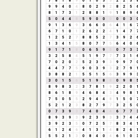
7
8
1
8
9
0
1
0
3
3
2
2
3
9
9
4
0
4
8
0
2
9
2
8
2
5
8
1
7
3
1
2
8
8
1
9
1
8
9
5
0
4
4
8
5
9
0
0
0
0
0
3
9
1
3
6
9
3
6
6
0
6
4
1
6
6
7
1
0
1
2
6
2
2
4
1
4
7
1
2
5
2
7
8
8
5
2
7
3
9
2
1
3
4
1
5
8
0
7
7
5
6
4
0
9
1
7
1
8
0
6
5
9
5
0
7
3
3
2
5
8
4
5
1
9
7
7
7
3
1
7
0
2
0
2
5
2
3
9
3
9
9
7
4
4
7
7
5
9
0
3
9
3
2
7
9
3
8
8
2
1
5
5
1
5
6
3
9
9
3
0
1
5
6
5
1
9
8
8
0
9
8
8
9
8
3
2
3
7
8
1
9
2
2
0
8
6
1
8
9
4
6
8
4
3
4
9
8
7
5
0
5
5
2
9
4
4
8
1
5
0
5
2
1
2
3
8
2
7
9
7
3
2
5
0
7
3
9
3
7
4
0
4
4
6
7
7
8
9
3
9
3
9
2
3
9
3
3
7
4
3
9
2
3
5
0
7
2
5
7
8
3
4
6
1
2
4
6
4
1
3
1
4
8
2
6
5
5
2
1
3
0
8
4
0
4
6
1
0