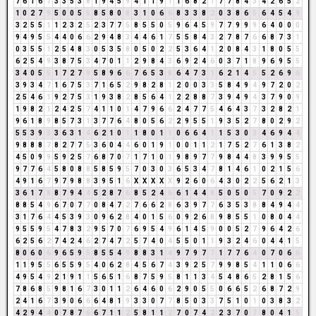
7
6
1
6
7
3
3
5
3
8
1
9
4
5
9
4
1
1
9
1
1
6
8
2
1
7
7
8
4
3
4
2
6
5
2
1
0
2
7
9
5
0
0
5
5
8
5
8
0
8
3
1
0
6
6
8
3
3
8
2
0
3
8
6
5
6
4
5
4
9
3
2
5
5
1
1
2
3
2
5
2
3
7
7
5
8
5
5
0
5
9
6
4
5
9
7
7
9
9
9
6
4
0
0
0
9
4
9
5
5
4
4
0
6
6
2
9
4
8
3
4
4
6
1
7
5
5
8
4
3
2
7
8
7
6
6
8
7
3
1
0
3
5
5
1
2
5
4
8
3
0
5
3
5
8
0
5
0
2
2
5
3
6
4
1
2
0
8
4
3
1
8
0
5
5
6
2
5
4
9
3
8
7
5
3
4
7
0
1
1
2
9
8
4
3
6
9
2
4
6
0
3
7
1
8
9
6
9
5
5
3
4
0
5
5
1
7
2
7
9
5
8
9
6
6
7
6
5
3
8
6
4
7
3
1
6
2
1
4
5
5
2
6
9
6
3
9
3
4
7
1
6
7
5
3
7
1
6
5
2
9
8
2
8
1
2
0
0
3
3
5
8
4
9
4
9
7
2
0
2
2
5
4
6
1
9
2
7
5
3
1
9
3
8
2
8
5
6
4
1
2
2
8
8
7
3
9
4
9
4
3
7
9
0
9
1
9
8
2
1
2
4
2
5
7
4
1
1
0
1
4
7
9
6
6
2
4
7
7
5
4
6
4
3
7
3
2
8
2
1
9
6
1
8
9
8
5
7
3
1
3
7
7
6
4
8
0
5
6
2
2
9
5
5
1
9
3
5
2
7
8
0
2
9
2
5
5
3
9
3
3
6
3
1
4
6
2
1
0
1
1
8
0
1
1
0
6
6
4
1
1
5
3
0
3
4
6
9
4
4
9
8
8
8
7
8
2
7
7
5
3
6
0
4
4
6
0
1
9
1
0
0
1
1
2
1
7
5
2
7
6
1
3
8
2
4
5
0
9
9
5
9
2
5
7
6
8
7
0
7
1
7
1
0
1
9
8
9
7
7
9
8
4
4
8
3
9
9
5
5
9
7
7
6
4
5
8
0
8
8
5
8
5
9
5
7
0
3
0
3
6
5
3
4
7
8
1
4
6
1
0
2
1
5
6
4
9
1
6
7
9
7
9
8
8
3
9
5
1
6
X
X
X
X
X
9
2
6
0
6
4
3
0
2
2
5
6
2
1
3
3
6
1
7
8
8
7
9
4
4
5
2
8
7
6
8
5
2
4
6
6
1
4
4
8
5
0
5
0
5
7
0
9
2
2
8
8
5
4
9
6
7
0
7
7
0
8
4
7
2
7
6
6
2
8
6
3
9
7
7
6
3
5
3
8
8
4
9
4
4
3
1
7
6
4
4
5
3
9
3
0
9
6
2
8
4
0
1
5
6
0
9
2
6
8
9
8
5
5
1
0
8
0
4
4
9
5
5
9
5
4
7
8
3
2
9
5
7
0
7
6
9
5
4
9
6
1
4
5
9
0
0
5
2
7
9
6
4
2
6
6
2
5
6
2
7
4
2
4
6
2
7
4
7
2
5
7
4
0
4
5
5
0
1
1
9
3
2
4
6
0
4
4
1
5
8
0
6
0
6
9
6
5
9
5
8
5
5
4
9
8
8
3
1
4
9
7
9
7
7
1
7
7
6
4
0
7
0
6
6
1
1
9
5
5
6
5
5
9
5
4
0
6
2
8
4
5
6
7
4
3
9
2
5
7
9
9
8
5
4
1
1
0
6
6
4
9
5
4
9
2
1
9
1
1
5
6
5
1
6
8
7
5
9
5
8
1
1
3
4
5
4
8
6
5
2
8
1
5
6
7
8
6
8
5
9
8
1
6
7
3
0
1
1
2
6
4
6
0
6
2
9
0
5
5
0
6
6
5
2
6
8
7
2
9
2
4
1
6
7
3
9
0
6
6
6
4
8
1
9
3
3
0
7
7
8
5
0
3
3
7
5
1
0
1
0
3
8
3
2
4
2
9
4
4
0
7
8
7
6
6
7
1
1
2
5
8
1
1
2
7
0
7
4
2
2
3
7
0
7
8
0
4
1
5