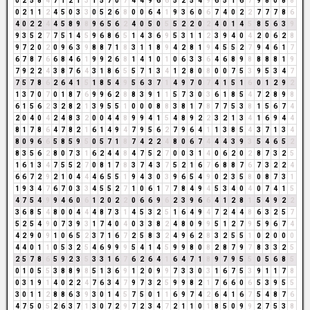
0
2
5
8
4
7
1
2
1
3
1
5
7
0
7
4
4
9
6
6
5
2
5
4
9
6
5
1
6
7
9
8
0
8
8
0
2
1
1
2
4
5
0
3
3
0
5
2
6
8
0
0
6
4
1
9
3
6
0
6
7
4
0
2
2
7
7
7
8
6
4
0
2
2
4
4
5
8
9
8
9
6
5
6
2
4
0
5
0
5
5
2
2
0
2
4
0
1
4
5
8
5
6
3
9
9
3
5
2
7
7
5
1
4
5
9
6
8
6
5
1
4
3
6
9
5
3
1
1
2
3
9
4
0
4
2
0
6
2
8
9
7
2
0
2
0
9
6
3
9
8
8
7
1
8
3
1
1
8
9
4
2
8
1
9
4
5
5
2
7
9
4
6
1
7
6
7
8
7
6
6
8
4
6
1
9
9
2
6
8
1
4
1
0
1
0
6
3
3
6
4
6
8
9
8
8
8
8
1
9
7
9
2
2
4
3
8
7
6
4
3
1
8
6
5
5
7
1
3
4
1
2
8
0
8
0
0
7
5
3
9
5
3
4
7
7
5
7
8
6
2
6
4
1
5
1
8
5
4
9
5
6
3
7
1
4
9
7
0
7
4
1
5
1
6
0
1
2
9
2
1
3
7
0
7
0
1
8
7
6
9
9
6
2
8
8
3
9
1
1
5
7
3
0
3
6
1
8
5
4
7
2
8
9
8
6
1
5
6
2
3
2
8
2
1
3
9
5
5
1
0
0
0
8
8
3
8
1
7
8
7
7
5
3
8
1
5
6
7
4
2
0
4
0
4
2
4
8
3
2
0
0
4
4
8
9
9
4
1
5
4
8
9
2
2
3
2
1
3
4
1
6
9
4
4
8
1
7
8
6
4
7
8
2
1
6
1
4
9
4
7
9
5
6
2
7
9
6
4
1
1
3
8
5
4
3
7
1
3
4
8
0
9
6
6
5
8
5
9
5
0
5
7
1
8
7
4
2
2
4
8
0
6
7
4
4
4
3
9
3
5
4
6
5
2
8
3
5
6
2
8
0
7
3
1
6
2
4
4
8
4
7
5
2
7
0
0
3
1
4
0
6
2
0
2
8
7
3
2
5
1
6
1
3
4
7
5
5
2
7
0
8
1
7
8
3
7
4
3
7
5
2
1
6
7
6
8
8
7
6
7
3
2
2
4
6
6
7
2
9
2
1
0
4
4
4
6
5
5
1
9
4
3
0
3
9
6
5
4
9
0
2
3
5
8
0
8
7
3
1
1
9
3
4
7
6
7
0
3
3
4
5
5
2
7
1
0
6
1
7
7
8
4
9
4
5
3
4
0
4
0
7
4
1
5
4
7
5
4
9
9
4
6
0
6
1
2
0
2
2
0
6
6
9
6
2
3
9
6
6
4
1
2
8
1
5
4
9
2
2
3
6
8
5
4
8
0
0
4
4
4
8
7
3
1
4
5
3
2
5
1
6
4
9
4
7
2
4
4
8
6
3
2
5
7
5
2
5
4
9
0
7
3
9
3
1
7
4
0
4
0
3
3
8
2
4
8
0
9
9
5
1
2
7
9
5
9
6
7
4
4
2
9
0
9
1
0
6
5
2
3
7
1
6
7
2
5
8
3
2
4
9
6
2
8
3
2
5
5
1
0
2
0
0
0
4
4
0
1
1
0
5
3
2
5
4
6
9
9
9
5
4
1
4
5
9
9
8
0
8
2
8
7
9
7
8
3
3
2
5
2
5
7
8
6
5
9
2
3
5
3
3
1
6
7
6
2
6
4
1
6
4
7
1
8
9
7
9
5
5
0
5
6
8
5
0
1
0
5
5
3
8
8
9
8
5
1
3
6
9
1
2
0
9
9
7
3
3
0
3
1
6
7
5
3
9
1
1
7
8
0
3
1
9
1
4
0
2
2
4
7
6
3
4
7
9
7
3
2
5
9
9
8
2
1
7
6
6
0
6
5
3
9
5
5
3
0
1
1
2
8
8
6
3
9
3
0
1
4
5
7
5
0
1
1
6
9
7
4
2
6
4
1
6
7
5
4
8
7
6
4
7
5
0
5
2
6
3
7
1
3
0
7
2
9
7
2
3
4
7
2
1
1
0
1
8
5
0
9
9
2
7
5
3
8