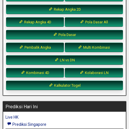
Rekap Angka 2D
Rekap Angka 4D
Pola Dasar All
Pola Dasar
Pembalik Angka
Multi Kombinasi
LN vs DN
Kombinasi 4D
Kolaborasi LN
Kalkulator Togel
Prediksi Hari Ini
Live HK
Prediksi Singapore