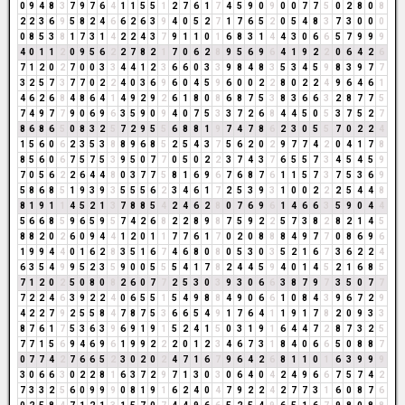
0
9
4
8
3
7
9
7
6
4
1
1
5
5
1
2
7
6
1
7
4
5
9
0
9
0
0
7
7
5
0
2
8
0
8
2
2
3
6
9
5
8
2
4
6
6
2
6
3
9
4
0
5
2
7
1
7
6
5
2
0
5
4
8
3
7
3
0
0
0
0
8
5
3
8
1
7
3
1
4
2
2
4
3
7
9
1
1
0
1
6
8
3
1
4
4
3
0
6
6
5
7
9
9
9
4
0
1
1
2
0
9
5
6
2
2
7
8
2
1
7
0
6
2
8
9
5
6
9
6
4
1
9
2
2
0
6
4
2
6
7
1
2
0
2
7
0
0
3
3
4
4
1
2
3
6
6
0
3
3
9
8
4
8
3
5
3
4
5
9
8
3
9
7
7
3
2
5
7
3
7
7
0
2
2
4
0
3
6
9
6
0
4
5
9
6
0
0
2
2
8
0
2
2
4
9
6
4
6
1
4
6
2
6
8
4
8
6
4
1
4
9
2
9
2
6
1
8
0
8
6
8
7
5
3
8
3
6
6
3
2
8
7
7
5
7
4
9
7
7
9
0
6
9
6
3
5
9
0
9
4
0
7
5
3
3
7
2
6
8
4
4
5
0
5
3
7
5
2
7
8
6
8
6
5
0
8
3
2
5
7
2
9
5
5
6
8
8
1
9
7
4
7
8
6
2
3
0
5
5
7
0
2
2
4
1
5
6
0
6
2
3
5
3
8
8
9
6
8
5
2
5
4
3
7
5
6
2
0
2
9
7
7
4
2
0
4
1
7
8
8
5
6
0
6
7
5
7
5
3
9
5
0
7
7
0
5
0
2
2
3
7
4
3
7
6
5
5
7
3
4
5
4
5
9
7
0
5
6
2
2
6
4
4
8
0
3
7
7
5
8
1
6
9
6
7
6
8
7
6
1
1
5
7
3
7
5
3
6
9
5
8
6
8
5
1
9
3
9
3
5
5
5
6
2
3
4
6
1
7
2
5
3
9
3
1
0
0
2
2
2
5
4
4
8
8
1
9
1
1
4
5
2
1
3
7
8
8
5
4
2
4
6
2
8
0
7
6
9
6
1
4
6
6
3
5
9
0
4
4
5
6
6
8
5
9
6
5
9
5
7
4
2
6
8
2
2
8
9
8
7
5
9
2
2
5
7
3
8
2
8
2
1
4
5
8
8
2
0
2
6
0
9
4
4
1
2
0
1
1
7
7
6
1
7
0
2
0
8
8
8
4
9
7
7
0
8
6
9
6
1
9
9
4
4
0
1
6
2
8
3
5
1
6
7
4
6
8
0
8
0
5
3
0
3
5
2
1
6
7
3
6
2
2
4
6
3
5
4
9
9
5
2
3
5
9
0
0
5
5
5
4
1
7
8
2
4
4
5
9
4
0
1
4
5
2
1
6
8
5
7
1
2
0
2
5
0
8
0
8
2
6
0
7
7
2
5
3
0
3
9
3
0
6
6
3
8
7
9
7
3
5
0
7
7
7
2
2
4
6
3
9
2
2
4
0
6
5
5
1
5
4
9
8
8
4
9
0
6
6
1
0
8
4
3
9
6
7
2
9
4
2
2
7
9
2
5
5
8
4
7
8
7
5
3
6
6
5
4
9
1
7
6
4
1
1
9
1
7
8
2
0
9
3
3
8
7
6
1
7
5
3
6
3
9
6
9
1
9
1
5
2
4
1
5
0
3
1
9
1
6
4
4
7
2
8
7
3
2
5
7
7
1
5
6
9
4
6
9
6
1
9
9
2
2
2
0
1
2
3
4
6
7
3
1
8
4
0
6
6
5
0
8
8
7
0
7
7
4
2
7
6
6
5
2
3
0
2
0
2
4
7
1
6
7
9
6
4
2
6
8
1
1
0
1
6
3
9
9
9
3
0
6
6
3
0
2
2
8
1
6
3
7
2
9
7
1
3
0
3
0
6
4
0
4
2
4
9
6
6
7
5
7
4
2
7
3
3
2
5
6
0
9
9
9
0
8
1
9
1
6
2
4
0
4
7
9
2
2
4
2
7
7
3
1
6
0
8
7
6