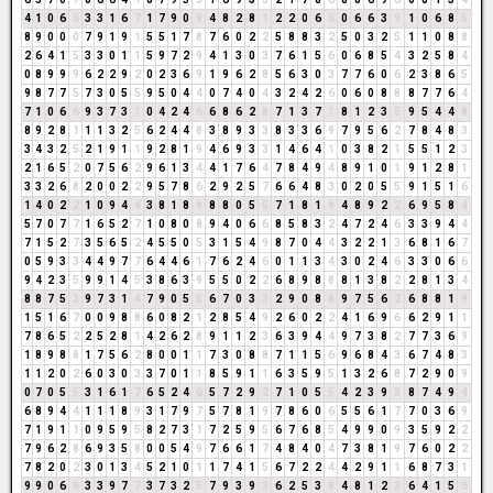
4
1
0
6
6
3
3
1
6
7
1
7
9
0
9
4
8
2
8
1
2
2
0
6
6
0
6
6
3
9
1
0
6
8
5
8
9
0
0
0
7
9
1
9
1
5
5
1
7
8
7
6
0
2
2
5
8
8
3
2
5
0
3
2
5
1
1
0
8
8
2
6
4
1
5
3
3
0
1
1
5
9
7
2
9
4
1
3
0
3
7
6
1
5
6
0
6
8
5
4
3
2
5
8
4
0
8
9
9
9
6
2
2
9
2
0
2
3
6
9
1
9
6
2
8
5
6
3
0
3
7
7
6
0
6
2
3
8
6
5
9
8
7
7
5
7
3
0
5
5
9
5
0
4
4
0
7
4
0
4
3
2
4
2
6
0
6
0
8
8
8
7
7
6
4
7
1
0
6
6
9
3
7
3
1
0
4
2
4
6
6
8
6
2
8
7
1
3
7
1
8
1
2
3
5
9
5
4
4
8
8
9
2
8
1
1
1
3
2
5
6
2
4
4
8
3
8
9
3
3
8
3
3
6
9
7
9
5
6
2
7
8
4
8
3
3
4
3
2
5
2
1
9
1
1
9
2
8
1
9
4
6
9
3
3
1
4
6
4
1
0
3
8
2
1
5
5
1
2
3
2
1
6
5
2
0
7
5
6
2
9
6
1
3
4
4
1
7
6
4
7
8
4
9
4
8
9
1
0
1
9
1
2
8
1
3
3
2
6
8
2
0
0
2
2
9
5
7
8
6
2
9
2
5
7
6
6
4
8
3
0
2
0
5
5
9
1
5
1
6
1
4
0
2
2
1
0
9
4
4
3
8
1
8
9
8
8
0
5
5
7
1
8
1
9
4
8
9
2
2
6
9
5
8
4
5
7
0
7
7
1
6
5
2
7
1
0
8
0
8
9
4
0
6
6
8
5
8
3
2
4
7
2
4
6
3
3
9
4
4
7
1
5
2
7
3
5
6
5
2
4
5
5
0
5
3
1
5
4
9
8
7
0
4
4
3
2
2
1
3
6
8
1
6
7
0
5
9
3
3
4
4
9
7
7
6
4
4
6
1
7
6
2
4
6
0
1
1
3
4
3
0
2
4
6
3
3
0
6
6
9
4
2
3
5
9
9
1
4
5
3
8
6
3
9
5
5
0
2
2
6
8
9
8
8
8
1
3
8
2
2
8
1
3
4
8
8
7
5
3
9
7
3
1
4
7
9
0
5
5
6
7
0
3
3
2
9
0
8
8
9
7
5
6
2
6
8
8
1
9
1
5
1
6
7
0
0
9
8
8
6
0
8
2
1
2
8
5
4
9
2
6
0
2
2
4
1
6
9
6
6
2
9
1
1
7
8
6
5
2
2
5
2
8
1
4
2
6
2
8
9
1
1
2
3
6
3
9
4
4
9
7
3
8
2
7
7
3
6
9
1
8
9
8
8
1
7
5
6
2
8
0
0
1
1
7
3
0
8
8
7
1
1
5
6
9
6
8
4
3
6
7
4
8
3
1
1
2
0
2
6
0
3
0
3
3
7
0
1
1
8
5
9
1
1
6
3
5
9
5
1
3
2
6
8
7
2
9
0
9
0
7
0
5
5
3
1
6
1
7
6
5
2
4
6
5
7
2
9
2
7
1
0
5
5
4
2
3
9
3
8
7
4
9
4
6
8
9
4
4
1
1
1
8
9
3
1
7
9
7
5
7
8
1
9
7
8
6
0
6
5
5
6
1
7
7
0
3
6
9
7
1
9
1
1
0
9
5
9
5
8
2
7
3
1
7
2
5
9
5
6
7
6
8
5
4
9
9
0
9
3
5
9
2
2
7
9
6
2
8
6
9
3
5
8
0
0
5
4
9
7
6
6
1
7
4
8
4
0
4
7
3
8
1
9
7
6
0
2
2
7
8
2
0
2
3
0
1
3
4
5
2
1
0
1
1
7
4
1
5
6
7
2
2
4
4
2
9
1
1
6
8
7
3
1
9
9
0
6
6
3
3
9
7
7
3
7
3
2
5
7
9
3
9
3
6
2
5
3
8
4
8
1
2
3
6
4
1
5
6