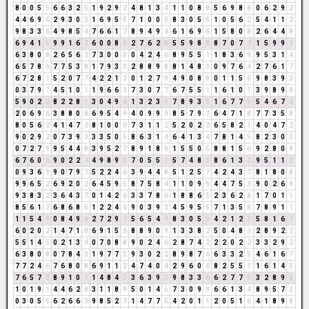
8
0
0
5
5
6
6
3
2
5
1
9
2
9
2
4
8
1
3
4
1
1
0
8
8
5
6
9
8
8
0
6
2
9
2
4
4
6
9
6
2
9
3
0
3
1
6
9
5
5
7
1
0
0
0
8
3
0
5
5
1
0
5
6
2
5
4
1
1
2
9
8
3
3
6
4
9
8
5
4
7
6
6
1
7
8
9
4
9
4
6
1
6
9
6
1
5
8
0
8
2
6
4
4
8
6
9
4
1
5
9
9
1
6
7
6
0
0
8
8
2
7
6
2
8
5
5
9
8
8
8
7
0
7
7
1
5
9
9
9
6
3
8
0
8
2
6
5
6
2
7
3
0
0
0
0
4
2
4
6
8
9
5
5
1
1
8
3
6
9
9
5
3
1
4
6
5
7
8
6
7
7
5
3
8
1
7
9
3
3
2
8
8
9
8
8
1
4
8
3
0
9
7
6
4
2
7
6
1
7
6
7
2
8
1
5
2
0
7
7
4
2
2
1
3
0
1
2
7
9
4
9
0
8
8
0
1
1
5
6
9
8
3
9
3
0
3
7
9
7
4
5
1
0
1
1
9
6
6
3
7
3
0
7
7
6
7
5
5
1
1
6
1
0
1
3
9
8
9
8
5
9
0
2
2
8
2
2
8
1
3
0
4
9
4
1
3
2
3
5
7
8
9
3
3
1
6
7
7
5
5
4
6
7
4
2
0
6
9
6
3
8
8
0
8
6
9
5
4
9
4
0
9
9
9
8
5
7
9
7
6
4
7
1
8
7
7
3
5
8
8
0
5
6
2
4
1
4
7
2
8
1
0
0
0
7
3
1
1
2
5
2
0
2
2
6
5
8
2
1
4
0
4
7
2
9
0
2
9
2
0
7
3
9
3
3
3
5
0
5
8
6
3
1
4
6
4
1
3
4
7
8
1
4
5
8
2
3
0
3
0
7
2
7
9
9
5
4
4
8
3
9
5
2
7
8
9
1
8
9
1
5
5
0
5
8
8
1
5
6
9
2
8
0
8
6
7
6
0
6
9
0
2
2
4
4
9
8
9
8
7
0
5
5
1
5
7
4
8
3
8
6
1
3
4
9
5
1
1
2
0
9
3
6
9
9
0
7
9
7
5
2
2
4
6
3
9
4
4
8
5
1
2
5
7
4
2
4
3
7
8
1
8
0
8
9
9
6
5
2
6
9
2
0
2
6
4
5
9
5
8
7
5
8
4
1
1
0
9
9
4
4
7
5
3
9
0
2
6
8
9
3
8
3
2
3
6
4
3
7
0
1
4
2
6
3
3
7
8
6
1
8
8
6
5
2
3
6
2
8
1
7
0
1
1
8
5
6
1
7
6
8
6
8
5
1
2
2
4
6
9
0
3
9
3
4
5
9
5
5
7
1
3
5
8
7
8
9
1
1
1
1
5
4
9
0
8
4
9
4
2
7
2
9
2
5
6
5
4
9
8
3
0
5
5
4
2
1
2
3
5
8
1
6
7
6
0
2
0
2
1
4
7
1
8
6
9
1
5
6
8
8
9
0
9
1
3
3
8
2
5
0
4
8
3
2
8
9
2
2
5
5
1
4
5
0
2
1
3
4
0
7
0
8
8
9
0
2
4
6
2
8
7
4
2
2
2
0
2
2
3
3
2
9
2
6
3
8
0
8
0
7
8
4
3
1
9
7
7
5
9
3
0
2
2
8
9
8
7
6
6
3
3
2
5
4
6
1
6
7
7
7
2
4
6
7
6
8
0
8
6
9
1
1
2
4
7
4
0
4
2
9
6
0
6
8
2
5
5
1
1
6
1
4
5
7
6
5
7
3
8
9
1
0
1
1
4
8
4
3
3
6
3
9
3
9
8
3
3
6
6
2
7
7
5
3
2
8
9
8
1
0
1
9
1
4
4
6
2
8
3
1
1
8
9
5
0
1
4
5
7
3
0
9
9
6
6
1
3
4
8
9
5
7
3
0
3
0
5
5
6
2
6
6
3
9
8
5
2
7
1
4
7
7
5
4
2
0
1
1
2
0
5
1
6
4
1
8
9
8