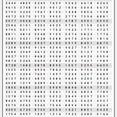
3
4
4
0
4
4
8
0
9
9
5
2
4
9
4
7
6
3
9
3
9
3
6
2
8
6
6
1
8
9
4
2
6
3
9
9
6
1
5
6
3
7
4
8
3
0
1
3
3
6
9
0
1
2
3
1
8
3
6
9
5
0
0
4
4
0
6
7
3
1
5
7
9
3
3
3
2
4
5
9
1
9
6
7
4
8
1
3
5
8
1
4
4
8
3
3
8
5
6
2
1
9
3
8
2
4
0
7
2
9
0
5
7
0
7
3
1
7
3
1
9
9
5
5
1
2
7
7
9
7
7
3
9
6
6
6
8
8
1
9
5
3
7
7
5
3
0
3
6
9
3
2
1
0
1
3
4
2
7
9
4
7
8
7
6
4
9
0
1
1
0
5
9
5
5
2
5
8
6
5
0
1
0
1
1
9
2
0
3
3
4
0
2
5
7
9
7
6
5
2
2
1
5
8
4
2
6
5
9
5
9
7
9
3
3
5
3
1
1
2
8
9
1
9
1
1
7
5
2
7
1
9
2
3
5
1
7
7
1
8
4
7
2
7
9
8
8
1
1
2
4
8
1
0
1
5
5
4
8
3
9
1
5
9
5
3
4
7
4
2
0
8
2
4
6
1
7
7
6
4
1
0
2
1
3
0
4
3
1
4
7
8
2
8
1
5
0
8
8
7
6
9
7
4
2
2
9
3
9
3
1
8
1
6
7
0
3
8
9
8
5
0
2
4
6
0
9
2
7
9
4
1
0
3
3
5
9
1
9
1
8
4
5
1
6
6
8
7
5
3
1
2
0
8
8
5
4
9
5
5
9
1
0
9
9
4
3
4
4
8
4
6
2
7
9
7
4
7
1
8
0
5
0
1
1
3
6
8
0
8
2
3
6
9
6
4
6
1
2
3
2
3
2
4
6
0
8
5
0
5
5
1
3
7
1
1
7
9
8
8
0
8
2
7
9
9
3
3
1
4
8
6
8
2
1
9
0
0
8
8
2
4
7
5
3
6
9
2
0
2
0
9
5
4
9
9
8
7
4
2
5
2
6
5
2
0
6
9
0
9
3
7
8
2
1
0
3
2
2
4
7
4
3
7
1
1
9
8
9
8
8
7
2
8
1
1
6
8
2
1
5
8
7
8
6
8
0
9
5
5
1
0
5
7
3
3
2
9
5
5
6
6
3
5
8
1
5
3
5
8
4
5
0
3
3
6
9
3
6
9
7
8
6
2
8
9
0
0
4
4
9
7
5
6
2
0
3
2
8
1
2
1
4
1
5
3
2
0
4
4
7
6
0
9
9
1
4
9
7
7
5
2
4
0
4
6
2
0
7
7
0
6
8
9
8
0
1
3
7
1
8
0
5
3
8
4
8
7
5
3
0
4
8
6
5
9
8
6
9
6
4
2
0
5
5
0
9
2
4
6
6
0
2
8
1
1
3
1
9
1
6
2
8
9
8
4
6
1
4
5
3
2
5
8
4
5
4
8
7
6
2
8
4
3
7
1
8
0
5
5
8
6
8
3
2
2
3
0
1
1
5
9
0
9
9
8
8
4
6
1
9
4
1
9
1
7
7
1
3
4
2
2
1
4
5
4
9
0
4
4
6
8
8
2
1
3
2
6
1
7
7
0
2
6
8
6
8
3
4
7
7
7
8
9
8
1
3
7
8
6
5
1
9
6
6
0
6
5
2
7
5
0
3
2
5
2
8
4
9
4
0
3
9
7
7
2
5
9
1
1
8
4
2
9
2
6
7
9
3
3
5
3
5
5
1
7
0
9
8
8
9
8
2
2
4
5
6
2
9
2
4
9
3
7
1
9
5
7
0
7
3
5
6
3
9
9
3
6
5
2
7
5
4
0
4
8
8
9
4
4
9
9
5
9
5
2
6
6
4
1
4
2
5
3
8
6
7
2
5
7
8
7
3
5
8
2
5
5
4
9
1
4
2
1
3
8
8
5
1
6
0
4
2
5
7
1
7
5
4
9
0
9
9
7
7
1
0
3
7
1
1
3
1
6
7
7
9
2
3
5
2
4
8
5
4
5
1
6
6
3