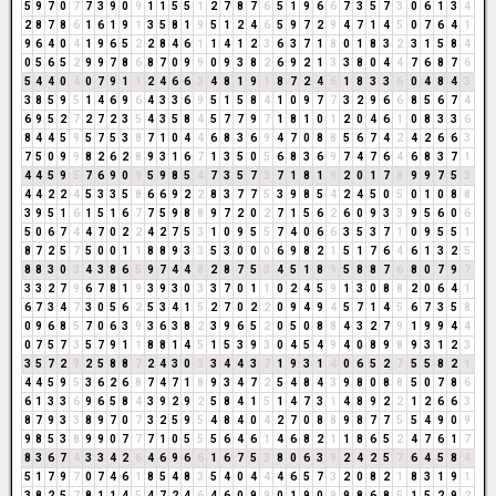
5
9
7
0
7
7
3
9
0
9
1
1
5
5
1
2
7
8
7
6
5
1
9
6
6
7
3
5
7
3
0
6
1
3
4
2
8
7
8
6
1
6
1
9
1
3
5
8
1
9
5
1
2
4
6
5
9
7
2
9
4
7
1
4
5
0
7
6
4
1
9
6
4
0
4
1
9
6
5
2
2
8
4
6
1
1
4
1
2
3
6
3
7
1
8
0
1
8
3
2
3
1
5
8
4
0
5
6
5
2
9
9
7
8
6
8
7
0
9
9
0
9
3
8
2
6
9
2
1
3
3
8
0
4
4
7
6
8
7
6
5
4
4
0
4
0
7
9
1
1
2
4
6
6
3
4
8
1
9
1
8
7
2
4
6
1
8
3
3
6
0
4
8
4
3
3
8
5
9
5
1
4
6
9
6
4
3
3
6
9
5
1
5
8
4
1
0
9
7
7
3
2
9
6
6
8
5
6
7
4
6
9
5
2
7
2
7
2
3
5
4
3
5
8
4
5
7
7
9
7
1
8
1
0
1
2
0
4
6
1
0
8
3
3
6
8
4
4
5
9
5
7
5
3
8
7
1
0
4
4
6
8
3
6
9
4
7
0
8
8
5
6
7
4
2
4
2
6
6
3
7
5
0
9
9
8
2
6
2
8
9
3
1
6
7
1
3
5
0
5
6
8
3
6
9
7
4
7
6
4
6
8
3
7
1
4
4
5
9
5
7
6
9
0
9
5
9
8
5
4
7
3
5
7
3
7
1
8
1
9
2
0
1
7
8
9
9
7
5
3
4
4
2
2
4
5
3
3
5
8
6
6
9
2
2
8
3
7
7
5
3
9
8
5
4
2
4
5
0
5
0
1
0
8
8
3
9
5
1
6
1
5
1
6
7
7
5
9
8
8
9
7
2
0
2
7
1
5
6
2
6
0
9
3
3
9
5
6
0
6
5
0
6
7
4
4
7
0
2
2
4
2
7
5
3
1
0
9
5
5
7
4
0
6
6
3
5
3
7
1
0
9
5
5
1
8
7
2
5
7
5
0
0
1
1
8
8
9
3
3
5
3
0
0
0
6
9
8
2
1
5
1
7
6
4
6
1
3
2
5
8
8
3
0
3
4
3
8
6
5
9
7
4
4
8
2
8
7
5
3
4
5
1
8
9
5
8
8
7
6
8
0
7
9
7
3
3
2
7
9
6
7
8
1
9
3
9
3
0
3
3
7
0
1
1
0
2
4
5
9
1
3
0
8
8
2
0
6
4
1
6
7
3
4
7
3
0
5
6
2
5
3
4
1
5
2
7
0
2
2
0
9
4
9
4
5
7
1
4
5
6
7
3
5
8
0
9
6
8
5
7
0
6
3
9
3
6
3
8
2
3
9
6
5
2
0
5
0
8
8
4
3
2
7
9
1
9
9
4
4
0
7
5
7
3
5
7
9
1
1
8
8
1
4
5
1
5
3
9
3
0
4
5
4
9
4
0
8
9
8
9
3
1
2
3
3
5
7
2
9
2
5
8
8
7
2
4
3
0
3
3
4
4
3
7
1
9
3
1
4
0
6
5
2
7
5
5
8
2
1
4
4
5
9
5
3
6
2
6
8
7
4
7
1
8
9
3
4
7
2
5
4
8
4
3
9
8
0
8
8
5
0
7
8
6
6
1
3
3
6
9
6
5
8
4
3
9
2
9
2
5
8
4
1
5
1
4
7
3
1
4
8
9
2
2
1
2
6
6
3
8
7
9
3
3
8
9
7
0
7
3
2
5
9
5
4
8
4
0
4
2
7
0
8
8
9
8
7
7
5
5
4
9
0
9
9
8
5
3
8
9
9
0
7
7
7
1
0
5
5
5
6
4
6
1
4
6
8
2
1
1
8
6
5
2
4
7
6
1
7
8
3
6
7
4
3
3
4
2
6
4
6
9
6
6
1
6
7
5
3
8
0
6
3
9
2
4
2
5
7
6
4
5
8
4
5
1
7
9
7
0
7
4
6
1
8
5
4
8
3
5
4
0
4
4
4
6
5
7
3
2
0
8
2
1
8
3
1
9
1
3
8
2
5
7
8
1
1
4
5
4
7
2
4
6
4
6
0
9
9
0
1
9
0
9
9
8
6
8
5
1
5
2
9
2