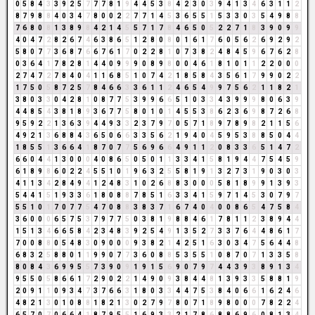
0
5
8
4
3
3
9
2
5
7
7
7
8
1
9
4
4
5
3
8
4
2
3
0
3
9
4
1
3
4
6
3
1
1
2
8
7
9
8
8
4
0
3
4
7
8
0
0
2
2
7
7
1
4
5
3
6
5
5
1
5
3
3
0
3
5
4
9
8
8
7
6
8
0
8
1
3
8
9
8
4
2
1
4
5
5
7
1
7
8
4
6
5
0
5
2
2
7
1
8
3
9
0
9
9
4
0
4
7
2
8
2
6
7
4
6
3
8
6
5
1
2
8
0
8
0
1
6
1
7
6
0
5
6
2
6
9
2
9
2
5
8
0
7
7
3
6
8
7
6
6
7
6
1
7
0
2
2
8
1
0
7
3
8
2
4
8
4
5
9
6
7
6
2
8
0
3
6
4
1
7
8
2
8
1
4
4
0
9
9
9
0
8
9
8
0
0
4
6
1
8
1
0
1
1
2
2
0
0
0
2
7
4
7
2
7
8
4
0
4
1
1
6
8
5
1
0
7
4
2
1
8
5
8
4
3
5
6
1
7
9
9
0
2
2
1
7
5
0
5
8
7
2
5
7
8
4
6
6
3
3
6
1
1
2
4
6
5
4
9
9
7
5
6
2
1
1
8
2
1
3
8
0
3
3
0
4
2
8
1
0
8
7
7
5
3
9
9
6
6
5
1
0
3
3
4
3
9
9
9
8
0
6
3
9
4
4
8
5
4
3
8
1
8
9
3
6
7
7
5
8
0
1
0
1
4
5
5
3
8
6
2
3
6
9
8
7
2
6
8
9
5
9
2
2
1
3
6
3
9
4
4
9
3
3
2
3
7
9
7
0
5
7
1
8
9
7
8
9
8
2
1
1
5
6
4
9
2
1
3
6
8
8
4
3
6
5
0
6
6
3
3
5
6
2
1
9
4
0
4
5
9
5
3
8
8
5
0
4
4
1
8
5
5
1
3
6
6
4
1
8
7
0
7
7
5
6
9
6
6
4
9
1
1
2
0
8
3
3
6
5
1
4
7
2
6
6
0
4
4
1
3
0
0
0
4
0
8
6
5
0
5
0
1
1
3
3
4
1
5
8
1
9
4
4
7
5
4
5
9
6
1
8
9
8
6
0
2
2
4
5
5
1
0
1
9
6
3
2
5
5
8
1
9
1
3
2
7
3
1
9
0
3
0
3
4
1
1
3
4
2
8
4
9
4
1
2
4
8
3
1
0
2
6
8
8
3
0
0
0
5
8
1
8
9
9
1
3
9
3
5
4
4
1
5
1
9
3
3
6
1
8
0
8
8
7
8
5
1
6
3
3
4
1
5
9
7
1
4
5
3
0
7
9
7
5
5
1
0
1
7
0
7
7
5
4
7
0
8
8
3
8
3
7
1
6
7
4
0
4
0
0
8
6
5
4
7
5
8
4
3
6
0
0
0
6
5
7
5
3
7
9
7
7
5
0
3
8
1
9
8
8
4
6
1
7
8
1
1
2
3
8
9
4
4
1
5
1
3
4
6
6
5
8
4
2
3
4
8
3
9
2
5
4
9
1
3
5
2
7
3
3
7
6
4
4
8
6
1
7
7
0
0
8
8
0
5
4
8
3
0
9
0
0
0
9
3
8
2
1
4
2
5
1
6
3
0
3
4
7
5
6
4
4
8
6
8
3
2
5
8
8
0
1
1
9
9
0
7
7
3
6
0
8
8
5
3
5
5
1
0
8
7
0
7
1
3
3
5
8
8
0
8
4
3
6
9
9
5
5
7
3
9
0
9
1
9
1
5
6
9
0
7
9
7
4
4
3
9
3
8
9
1
3
4
9
5
5
0
5
8
6
6
1
7
2
9
0
2
2
1
4
9
0
9
3
8
4
4
8
1
3
9
3
3
5
8
8
1
9
2
0
9
1
1
0
9
3
4
7
3
7
6
6
3
1
8
0
3
3
4
4
7
5
3
8
4
0
6
6
1
6
2
4
6
4
8
2
1
3
0
1
0
8
8
1
8
2
1
3
0
2
7
9
7
8
0
7
1
8
9
8
0
0
0
7
8
2
2
4
6
5
7
0
7
0
6
6
4
1
8
7
9
5
5
1
6
9
3
3
2
1
7
8
6
8
8
6
9
6
0
8
1
3
4