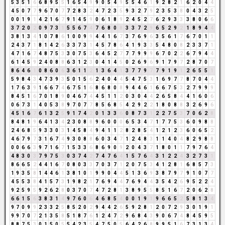
5
3
5
1
6
6
8
9
5
5
1
6
5
4
9
9
0
5
4
9
5
5
4
6
1
9
2
8
2
1
6
2
0
4
4
4
5
0
7
7
9
6
7
0
7
7
2
8
3
2
4
7
2
3
5
9
3
2
7
9
2
3
5
3
8
0
4
3
2
5
0
0
1
9
1
4
2
1
6
7
9
1
4
5
9
0
6
1
8
9
2
4
5
2
7
6
2
9
3
3
3
8
0
6
6
3
7
2
0
2
0
9
7
3
1
5
5
6
7
4
7
6
8
0
8
3
3
7
2
9
6
5
2
9
2
1
8
9
4
4
3
8
1
3
4
1
0
7
8
6
1
0
0
9
9
4
4
1
6
7
3
7
6
9
6
3
5
6
1
7
6
7
0
1
1
2
4
3
7
1
8
1
4
2
6
3
3
7
3
1
4
5
7
8
6
4
1
9
3
3
5
4
8
0
8
2
3
3
7
1
4
7
1
6
7
4
8
7
5
3
3
0
7
5
3
6
4
5
2
7
7
7
9
9
9
6
7
0
2
2
6
7
9
4
4
6
1
4
5
9
2
4
0
8
8
6
3
1
2
3
0
4
1
4
5
0
2
6
9
6
9
1
7
9
7
2
8
7
0
7
8
6
4
6
1
0
8
6
0
6
3
6
1
1
2
1
3
6
4
1
3
7
7
9
7
7
9
1
9
1
2
6
5
5
1
5
9
8
4
3
4
7
3
9
3
5
0
1
5
6
2
4
0
4
4
5
4
7
5
3
1
6
9
7
7
8
7
0
4
4
1
7
6
3
9
1
6
6
7
4
6
7
5
1
6
8
6
8
0
8
9
4
4
6
1
6
6
7
5
3
2
7
9
9
9
8
4
5
1
6
7
0
1
8
9
0
4
6
7
4
4
5
1
1
2
0
3
0
4
4
2
6
5
8
4
4
1
6
0
6
0
6
7
3
1
4
0
5
3
8
9
7
0
7
7
8
5
6
8
5
4
2
9
2
2
1
8
0
8
8
3
2
6
9
6
4
5
1
6
7
6
1
3
2
5
9
1
7
4
2
0
1
3
3
6
0
8
7
3
1
2
2
7
5
3
7
0
6
2
8
8
4
8
1
9
6
4
1
3
4
2
3
0
8
8
9
6
0
0
0
6
5
3
4
7
1
7
7
5
3
6
0
9
8
8
2
4
6
8
5
9
3
3
0
3
1
4
5
8
4
9
4
1
1
2
8
2
8
5
4
1
2
1
2
3
6
0
6
5
2
4
6
7
9
7
3
1
6
7
4
9
3
0
8
8
6
0
3
4
7
1
2
4
8
3
1
1
4
0
4
8
2
9
8
8
0
0
6
6
3
9
7
1
6
7
1
5
3
3
6
8
6
9
0
9
2
0
4
3
7
1
8
0
1
1
7
9
7
6
4
4
8
3
0
3
7
9
7
5
3
0
3
7
4
2
7
4
7
6
4
1
5
7
6
4
3
1
2
2
4
3
2
7
3
1
8
6
6
5
2
4
4
1
6
7
0
8
0
3
3
7
0
3
7
1
2
0
7
5
3
4
1
2
8
1
6
8
5
7
3
1
9
3
5
8
1
4
4
6
1
3
8
1
0
1
9
9
0
4
4
5
1
3
6
9
3
8
7
9
7
9
1
0
7
7
4
5
5
3
8
4
1
5
7
3
1
9
8
2
1
7
6
9
4
4
7
6
9
4
4
3
5
4
2
6
9
5
2
2
4
9
2
5
9
5
9
2
6
2
8
0
3
7
0
7
4
7
2
8
1
3
8
9
5
5
8
5
1
6
7
2
0
6
2
8
6
6
1
5
6
3
8
3
1
4
9
7
6
0
6
4
6
8
5
4
0
0
1
9
1
9
6
6
5
2
5
8
1
3
4
9
7
0
9
9
2
3
3
2
5
8
5
2
0
2
9
4
4
2
6
5
9
2
8
1
2
0
7
2
9
3
0
1
9
1
9
9
7
0
7
2
1
3
5
8
5
1
8
7
6
1
2
4
7
2
9
6
8
4
3
9
0
6
7
4
8
4
5
9
5
8
8
7
5
3
0
1
5
0
5
5
4
2
3
5
4
7
5
0
5
6
4
2
6
8
9
9
5
1
6
7
3
1
3
4