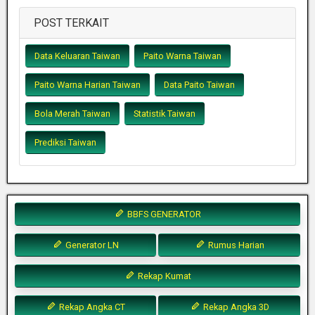
POST TERKAIT
Data Keluaran Taiwan
Paito Warna Taiwan
Paito Warna Harian Taiwan
Data Paito Taiwan
Bola Merah Taiwan
Statistik Taiwan
Prediksi Taiwan
BBFS GENERATOR
Generator LN
Rumus Harian
Rekap Kumat
Rekap Angka CT
Rekap Angka 3D