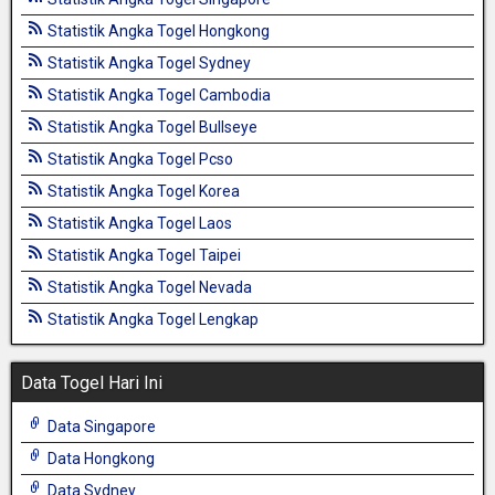
Statistik Angka Togel Hongkong
Statistik Angka Togel Sydney
Statistik Angka Togel Cambodia
Statistik Angka Togel Bullseye
Statistik Angka Togel Pcso
Statistik Angka Togel Korea
Statistik Angka Togel Laos
Statistik Angka Togel Taipei
Statistik Angka Togel Nevada
Statistik Angka Togel Lengkap
Data Togel Hari Ini
Data Singapore
Data Hongkong
Data Sydney