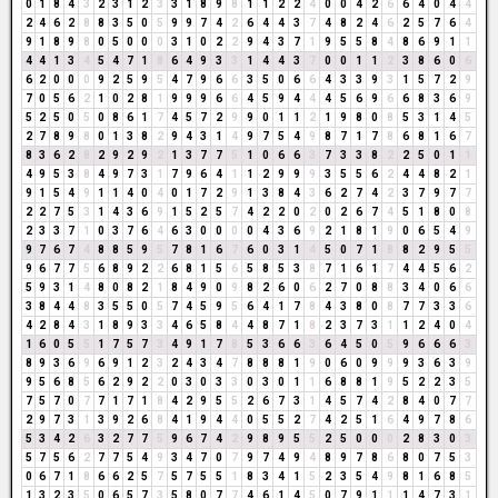
0
1
8
4
3
2
3
1
2
3
3
1
8
9
8
1
1
2
2
4
0
0
4
2
6
6
4
0
4
4
2
4
6
2
8
8
3
5
0
5
9
9
7
4
2
6
4
4
3
7
4
8
2
4
6
2
5
7
6
4
9
1
8
9
8
0
5
0
0
0
3
1
0
2
2
9
4
3
7
1
9
5
5
8
4
8
6
9
1
1
4
4
1
3
4
5
4
7
1
8
6
4
9
3
3
1
4
4
3
7
0
0
1
1
2
3
8
6
0
6
6
2
0
0
0
9
2
5
9
5
4
7
9
6
6
3
5
0
6
6
4
3
3
9
3
1
5
7
2
9
7
0
5
6
2
1
0
2
8
1
9
9
9
6
6
4
5
9
4
4
4
5
6
9
6
6
8
3
6
9
5
2
5
0
5
0
8
6
1
7
4
5
7
2
9
9
0
1
1
2
1
9
8
0
8
5
3
1
4
5
2
7
8
9
8
0
1
3
8
2
9
4
3
1
4
9
7
5
4
9
8
7
1
7
8
6
8
1
6
7
8
3
6
2
8
2
9
2
9
2
1
3
7
7
5
1
0
6
6
3
7
3
3
8
2
2
5
0
1
1
4
9
5
3
8
4
9
7
3
1
7
9
6
4
1
1
2
9
9
9
3
5
5
6
2
4
4
8
2
1
9
1
5
4
9
1
1
4
0
4
0
1
7
2
9
1
3
8
4
3
6
2
7
4
2
3
7
9
7
7
2
2
7
5
3
1
4
3
6
9
1
5
2
5
7
4
2
2
0
2
0
2
6
7
4
5
1
8
0
8
2
3
3
7
1
0
3
7
6
4
6
3
0
0
0
0
4
3
6
9
2
1
8
1
9
0
6
5
4
9
9
7
6
7
4
8
8
5
9
5
7
8
1
6
7
6
0
3
1
4
5
0
7
1
8
8
2
9
5
5
9
6
7
7
5
6
8
9
2
2
6
8
1
5
6
5
8
5
3
8
7
1
6
1
7
4
4
5
6
2
5
9
3
1
4
8
0
8
2
1
8
4
9
0
9
8
2
6
0
6
2
7
0
8
8
3
4
0
6
6
3
8
4
4
8
3
5
5
0
5
7
4
5
9
5
6
4
1
7
8
4
3
8
0
8
7
7
3
3
6
4
2
8
4
3
1
8
9
3
3
4
6
5
8
4
4
8
7
1
8
2
3
7
3
1
1
2
4
0
4
1
6
0
5
5
1
7
5
7
3
4
9
1
7
8
5
3
6
6
3
6
4
5
0
5
9
6
6
6
3
8
9
3
6
9
6
9
1
2
3
2
4
3
4
7
8
8
8
1
9
0
6
0
9
9
9
3
6
3
9
9
5
6
8
5
6
2
9
2
2
0
3
0
3
3
0
3
0
1
1
6
8
8
1
9
5
2
2
3
5
7
5
7
0
7
7
1
7
1
8
4
2
9
5
5
2
6
7
3
1
4
5
7
4
2
8
4
0
7
7
2
9
7
3
1
3
9
2
6
8
4
1
9
4
4
0
5
5
2
7
4
2
5
1
6
4
9
7
8
6
5
3
4
2
6
3
2
7
7
5
9
6
7
4
2
9
8
9
5
5
2
5
0
0
0
2
8
3
0
3
5
7
5
6
2
7
7
5
4
9
3
4
7
0
7
9
7
4
9
4
8
9
7
8
6
8
0
7
5
3
0
6
7
1
8
6
6
2
5
7
5
7
5
5
1
8
3
4
1
5
2
3
5
4
9
8
1
6
8
5
1
3
2
3
5
0
6
5
7
3
5
8
0
7
7
4
6
1
4
5
0
7
9
1
1
1
4
7
3
1