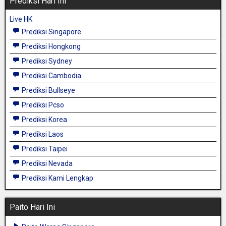
Prediksi Hari Ini
Live HK
Prediksi Singapore
Prediksi Hongkong
Prediksi Sydney
Prediksi Cambodia
Prediksi Bullseye
Prediksi Pcso
Prediksi Korea
Prediksi Laos
Prediksi Taipei
Prediksi Nevada
Prediksi Kami Lengkap
Paito Hari Ini