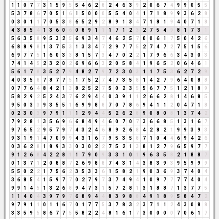
1
1
0
7
7
3
1
5
9
5
5
4
6
2
8
2
4
6
3
9
2
0
6
7
4
9
9
0
5
5
5
3
7
8
6
7
0
5
1
6
1
5
0
0
0
5
5
4
0
4
1
7
1
8
9
9
3
6
2
8
0
3
0
1
1
7
0
5
3
8
6
5
2
9
2
8
9
1
3
4
7
1
8
1
9
4
0
7
1
8
4
3
8
5
4
1
3
6
0
6
0
8
9
1
1
1
7
1
2
3
2
7
5
4
9
8
1
7
3
1
5
6
3
5
8
9
5
3
2
5
6
9
3
4
7
4
6
2
5
7
0
0
6
1
7
5
0
4
2
6
6
8
8
9
8
1
3
7
5
3
1
3
3
4
7
2
9
7
7
5
2
7
4
7
2
7
5
1
5
6
6
9
7
7
5
1
6
0
3
3
8
1
5
7
3
4
7
0
2
2
1
7
9
6
6
3
4
3
0
3
7
4
1
4
5
2
3
2
0
2
6
9
6
6
3
2
0
5
8
4
1
9
6
5
2
0
6
4
6
1
5
6
1
7
8
3
5
2
7
9
4
8
2
7
9
7
2
3
0
3
1
1
7
5
3
6
2
7
2
9
4
0
3
5
8
7
8
7
7
5
1
7
5
2
7
4
7
3
5
8
1
4
2
7
9
6
4
0
8
8
0
7
7
6
4
8
4
2
1
3
8
2
5
2
7
5
0
2
3
5
5
6
7
7
5
1
2
1
8
9
5
8
2
9
2
5
2
4
3
7
6
2
9
4
4
0
3
9
1
1
2
6
6
2
8
1
4
6
8
5
9
5
0
3
3
9
3
5
5
1
6
9
9
8
8
7
0
7
8
6
9
4
1
1
2
0
4
7
1
8
0
2
3
0
3
9
7
9
1
1
1
2
9
4
4
5
2
6
2
8
9
0
8
0
8
1
3
7
4
2
7
9
2
8
1
3
5
6
9
6
6
8
4
9
4
6
0
7
0
7
3
6
6
8
5
1
3
1
6
7
9
7
6
5
2
9
5
7
9
7
4
3
2
4
6
8
9
2
6
8
4
2
8
2
1
9
9
3
9
3
9
3
1
9
1
4
7
0
9
9
4
3
1
6
7
9
5
3
5
8
7
1
0
4
4
6
9
4
2
6
0
3
6
2
8
1
8
9
3
3
0
3
0
2
2
7
5
2
1
3
8
1
2
7
9
6
5
9
7
7
9
1
2
6
8
4
2
2
8
1
1
7
9
0
9
3
3
1
0
1
9
6
3
5
8
2
1
8
8
7
0
1
3
7
1
2
0
8
8
7
2
6
9
8
8
7
4
3
1
4
3
8
3
9
3
9
5
9
9
9
5
5
0
2
2
1
7
5
6
2
3
5
3
3
6
1
5
8
2
1
9
0
3
6
9
3
7
4
0
4
3
6
8
5
4
1
5
9
7
7
0
2
7
9
7
3
7
4
9
4
1
0
9
7
7
7
7
4
0
4
9
9
1
4
5
1
3
2
6
8
9
4
7
3
1
5
7
2
8
1
3
1
8
8
7
1
3
7
7
5
1
1
4
0
4
3
9
7
9
7
6
8
9
4
4
8
3
9
8
8
4
9
1
8
9
5
8
4
7
2
9
7
9
1
1
0
1
1
6
7
0
1
7
7
5
3
7
8
3
2
3
7
1
1
2
4
3
0
8
8
3
3
5
9
5
8
6
7
7
5
5
8
2
2
4
8
1
6
1
7
3
0
0
0
0
7
0
6
1
7