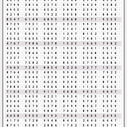
4
2
1
2
3
2
3
1
2
3
4
1
5
4
9
7
5
4
8
3
2
9
9
6
6
4
3
5
0
5
4
7
9
9
9
2
8
1
6
7
2
3
7
5
3
5
5
8
7
6
9
4
2
9
2
9
3
8
2
1
0
9
5
5
1
1
9
6
6
3
4
5
6
2
8
3
8
9
8
8
2
3
9
4
4
7
5
1
3
4
9
2
1
8
9
2
0
1
0
1
7
9
2
2
4
5
0
5
8
4
6
5
1
4
5
8
8
4
0
4
8
3
4
7
2
6
1
4
8
3
6
8
9
3
3
0
8
6
8
5
1
9
7
1
8
9
3
5
5
1
8
7
2
9
2
7
9
3
1
4
5
9
0
7
7
3
2
5
3
8
9
9
7
9
7
8
3
8
9
8
7
0
4
7
2
1
5
1
3
4
1
8
5
0
5
0
1
4
1
5
4
8
6
1
7
8
4
3
3
6
1
5
7
0
7
5
0
0
1
1
3
6
9
6
6
1
2
9
7
7
8
1
5
2
7
3
7
4
0
4
4
0
6
2
8
5
6
0
5
5
5
8
4
3
7
7
3
0
5
5
7
4
8
1
9
4
3
5
5
1
4
7
6
7
4
7
9
8
6
5
2
2
7
8
6
1
5
2
3
5
1
6
6
3
9
7
9
8
2
1
4
2
1
0
1
5
3
9
9
9
5
9
2
7
9
1
9
0
5
5
4
3
4
1
5
3
5
1
3
4
2
2
9
6
6
7
8
6
0
6
3
4
1
8
9
9
5
3
9
3
3
3
6
8
5
5
6
1
6
7
1
2
2
7
9
1
7
1
9
1
1
0
7
0
7
9
5
5
9
5
3
5
0
8
8
6
4
2
9
2
0
1
1
0
1
7
3
8
2
1
7
8
4
8
3
8
0
5
9
5
3
7
7
9
7
4
5
8
6
5
7
6
6
3
9
7
2
4
1
5
8
8
3
4
7
5
2
2
6
8
3
2
7
7
5
1
5
1
3
4
8
7
6
4
1
0
5
0
2
2
4
8
9
5
5
9
9
9
2
2
6
5
3
0
3
7
9
2
2
4
4
8
1
5
6
0
0
4
0
4
1
2
7
8
6
0
9
4
6
1
3
2
2
1
3
8
7
8
1
9
6
5
5
9
5
3
1
0
9
9
6
6
2
6
8
0
2
9
0
9
0
3
5
4
9
8
7
4
0
4
7
8
8
0
8
2
5
2
3
5
9
0
6
6
3
8
6
0
8
8
1
1
4
6
1
5
6
6
5
2
7
1
0
4
4
4
7
1
2
3
9
1
1
8
9
4
6
8
6
5
9
0
3
1
4
4
6
4
7
2
3
5
0
3
3
9
4
3
0
3
4
2
2
1
3
9
9
3
4
7
7
4
5
3
8
1
3
1
0
1
8
3
4
4
8
2
5
9
5
5
3
9
3
3
6
8
1
8
6
5
9
7
8
2
1
3
0
9
4
4
0
0
4
6
1
6
3
7
0
7
5
2
7
8
6
2
9
9
9
9
8
3
6
7
4
4
3
5
9
5
2
0
3
6
9
0
3
5
5
1
9
8
8
7
6
7
0
0
2
2
8
9
8
8
7
1
2
7
2
9
4
4
5
8
4
3
9
5
3
8
8
1
9
3
3
7
9
0
0
0
1
8
0
5
5
2
4
9
5
5
4
1
7
0
7
5
7
2
8
1
9
9
4
8
3
8
4
0
3
3
2
4
4
0
4
6
4
4
7
2
8
7
0
1
1
0
0
8
1
9
2
8
8
6
5
1
7
0
2
2
5
4
9
3
3
0
3
7
9
7