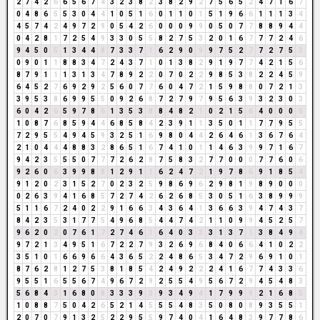
2
7
4
2
6
6
5
6
7
4
3
2
3
8
2
3
8
2
9
2
7
5
6
5
2
4
7
1
6
7
0
4
8
6
5
5
3
0
4
4
1
0
5
1
6
0
1
1
0
1
5
1
9
6
6
1
1
1
3
4
4
5
7
4
2
4
9
7
2
9
0
5
4
2
6
0
0
0
9
9
0
5
0
7
7
8
8
9
4
4
0
4
2
8
1
7
2
5
4
9
3
3
0
5
5
8
2
7
5
3
2
0
1
6
7
7
7
2
4
6
9
4
5
0
5
1
3
4
4
8
7
3
3
7
1
6
2
9
0
9
9
7
5
2
7
7
2
7
5
3
0
9
0
1
1
8
8
3
4
7
2
4
3
7
1
0
1
3
8
2
9
1
9
7
7
4
2
1
5
6
8
7
9
1
1
1
3
1
3
4
7
8
9
2
2
0
7
0
2
2
9
8
5
3
8
2
2
4
5
9
6
4
5
2
7
6
9
2
9
2
5
6
0
7
7
6
0
4
7
2
1
5
9
8
8
0
7
2
1
3
3
9
5
3
8
6
9
9
5
5
0
9
2
6
8
7
2
7
9
7
9
5
6
3
9
3
2
3
0
3
6
0
4
2
6
5
9
7
8
6
1
3
5
3
8
8
4
8
2
1
0
2
1
5
6
4
0
0
0
0
1
0
8
7
6
8
5
9
4
4
6
8
5
8
4
2
3
9
1
1
3
5
0
1
1
7
7
9
5
5
7
2
9
5
5
4
9
4
5
9
3
2
5
1
6
9
8
0
4
4
2
6
4
6
1
3
6
7
6
4
2
1
0
4
4
4
8
8
3
2
8
6
5
1
6
7
4
1
0
1
1
4
6
3
9
9
7
1
6
7
9
4
2
3
5
5
5
0
7
7
7
2
6
2
8
7
5
8
3
2
7
7
0
0
0
7
7
6
0
6
9
2
6
0
6
3
9
9
8
8
1
2
9
1
1
6
2
4
7
2
1
9
7
8
6
9
1
8
5
4
9
1
2
0
2
3
1
5
2
7
0
2
3
2
5
9
8
6
9
6
2
9
8
1
9
8
9
0
0
0
0
2
6
3
9
4
1
6
8
5
7
2
7
4
2
6
2
6
8
5
3
0
5
1
6
3
8
9
9
9
5
1
1
6
7
2
4
0
2
2
9
1
6
6
3
4
3
6
4
1
3
6
6
3
9
4
7
4
3
7
8
4
2
3
5
3
1
7
7
5
4
9
6
8
5
4
4
7
4
2
1
1
0
9
9
4
5
2
5
7
9
6
2
0
2
0
7
6
1
7
2
7
4
6
1
6
4
0
3
3
3
1
3
7
1
3
8
4
9
4
9
7
2
1
3
4
9
5
1
6
7
2
2
7
9
3
2
6
9
6
8
4
0
6
6
4
1
0
2
2
3
5
1
0
1
6
6
9
6
6
4
3
6
5
2
2
4
8
6
5
3
4
7
2
9
6
9
1
0
1
8
7
6
2
8
1
2
7
5
3
8
1
8
5
4
2
4
9
2
2
2
4
1
6
7
7
4
3
3
6
9
5
5
1
6
5
5
6
7
4
9
6
7
2
9
2
5
5
4
9
5
6
7
2
9
4
5
4
8
3
5
6
8
4
3
1
6
8
0
8
3
3
3
9
3
9
3
4
9
4
1
7
9
9
9
2
1
6
8
5
1
0
8
8
7
5
0
4
2
6
5
2
1
4
5
5
5
4
8
3
5
0
8
0
8
9
3
5
5
1
2
0
7
0
7
9
1
3
2
5
2
2
9
5
5
9
7
4
0
4
1
6
4
8
3
9
7
7
8
6