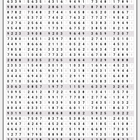
6
3
3
9
3
5
6
3
5
8
4
3
1
6
7
9
4
9
1
1
7
3
4
8
3
1
7
8
9
8
9
8
8
9
8
4
8
3
2
5
2
8
6
1
7
9
5
1
7
8
8
7
8
1
9
5
3
1
8
9
8
7
8
2
1
7
5
4
8
3
2
7
4
4
8
5
4
5
8
4
6
5
2
0
2
0
8
6
7
4
8
4
6
3
9
5
3
7
2
9
7
4
0
2
2
7
6
3
2
5
7
7
2
7
9
9
5
8
2
1
7
2
7
6
4
2
5
6
4
1
0
0
6
1
7
5
6
6
4
1
5
3
8
3
2
3
9
4
9
4
9
5
4
8
3
3
9
3
9
3
1
7
3
9
3
6
7
5
2
7
3
8
5
0
5
0
2
1
8
9
9
2
2
3
5
3
9
0
8
8
9
2
0
3
3
9
6
4
9
4
3
6
5
9
5
7
3
0
7
7
7
3
8
0
8
1
4
5
1
6
2
5
9
7
7
8
4
1
0
1
2
7
4
1
5
3
5
1
0
1
4
4
9
1
1
8
6
6
6
3
2
1
1
3
4
0
5
2
4
6
5
9
6
8
5
4
5
3
3
6
7
8
5
8
4
2
4
2
6
8
3
3
2
3
5
6
5
6
2
8
6
0
3
4
7
2
9
9
0
9
7
9
6
6
3
1
0
4
0
4
7
7
3
2
5
4
3
9
4
4
6
7
0
8
8
7
4
8
9
8
2
8
8
8
7
3
3
3
5
8
2
7
6
5
2
0
8
6
4
1
7
3
2
9
2
9
8
8
8
7
2
3
5
3
8
1
5
4
8
3
3
0
1
0
1
1
0
3
8
2
1
6
9
4
4
4
5
2
5
7
3
4
3
1
4
9
4
1
6
7
9
6
7
1
8
1
3
1
8
9
4
3
3
1
4
9
9
4
4
8
0
4
4
6
1
6
9
4
3
7
2
3
1
5
6
2
9
1
9
1
0
5
5
0
5
6
4
8
8
7
0
7
1
0
1
5
6
6
4
1
1
8
4
0
4
1
4
6
8
5
4
5
8
3
2
4
8
0
9
9
3
0
6
3
9
0
8
5
7
3
1
9
7
7
5
1
1
5
9
5
6
3
3
9
3
3
2
4
4
8
1
0
9
5
5
2
4
1
2
3
8
7
2
2
4
9
6
3
8
2
1
3
4
1
5
3
5
7
0
7
7
0
7
8
6
4
4
3
2
5
9
9
1
7
8
7
7
0
8
8
2
7
7
6
4
1
3
4
7
2
1
9
5
9
5
6
6
9
3
3
9
0
3
9
3
5
0
3
7
1
2
4
3
5
8
3
0
3
2
5
8
0
4
4
8
0
3
3
1
4
1
8
7
6
4
6
0
1
1
2
7
0
8
1
9
8
6
3
7
1
9
3
1
9
1
8
0
4
0
4
0
8
6
8
5
8
0
0
2
2
5
9
2
5
7
3
0
2
2
4
9
0
6
0
6
7
5
0
7
7
8
3
7
6
4
5
3
8
6
5
9
4
5
9
5
2
4
0
5
5
4
9
4
7
2
4
2
4
9
4
4
5
2
4
6
9
6
3
4
7
8
1
8
5
4
4
1
0
8
8
6
6
6
2
8
3
1
1
0
1
8
4
9
2
2
5
1
9
8
8
6
6
8
1
9
7
3
0
5
5
1
2
7
7
5
9
7
9
5
5
8
8
9
8
8
0
5
5
9
5
9
7
3
5
8
0
8
3
5
8
2
5
2
9
2
5
5
2
8
1
3
0
3
5
8
9
1
8
4
3
1
2
9
5
5
9
9
2
2
4