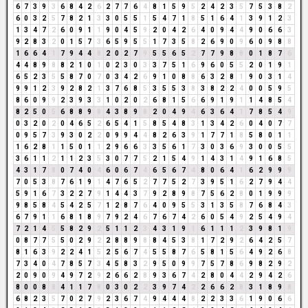
6
7
3
9
3
6
8
4
2
6
2
7
7
6
4
8
1
5
9
5
2
4
2
3
5
7
5
3
8
2
6
0
3
2
5
7
8
2
1
3
3
0
5
5
1
5
4
7
1
8
5
1
6
4
1
3
9
1
2
3
1
3
4
7
2
6
0
9
1
1
9
0
4
5
9
2
0
4
2
6
4
0
9
4
4
9
0
6
6
3
9
2
8
3
2
0
1
5
7
3
6
5
9
5
5
1
7
3
5
8
2
6
9
0
9
6
0
9
8
8
1
6
6
4
1
7
9
4
4
8
2
0
2
7
9
5
5
6
5
2
7
7
9
8
8
0
1
8
7
6
4
4
8
9
8
8
2
1
0
1
0
2
3
0
3
3
7
5
1
6
9
6
0
5
5
2
0
1
9
1
6
5
2
3
5
5
8
7
0
7
0
3
4
2
6
9
1
0
8
8
6
3
2
8
1
9
0
3
1
4
9
9
1
2
3
9
2
8
2
1
3
7
6
8
5
3
5
5
3
8
3
8
2
2
4
0
0
5
9
5
8
6
0
9
9
2
3
9
3
3
1
0
2
0
2
6
8
1
5
6
6
9
1
9
1
1
4
8
5
4
8
2
5
0
5
6
8
8
9
8
4
3
8
9
8
2
0
4
9
4
6
3
6
4
1
7
8
5
4
9
0
3
2
0
2
0
4
6
5
2
6
5
4
1
5
8
5
4
8
3
1
3
4
2
6
0
4
0
7
7
0
9
5
7
3
9
3
0
2
2
0
9
9
4
4
8
2
6
3
9
1
7
7
1
8
5
8
0
1
1
1
6
2
8
1
1
5
0
1
1
2
9
6
6
3
3
5
6
1
7
3
0
3
6
9
3
0
0
5
5
3
6
1
1
2
1
1
2
3
5
3
0
7
7
5
2
1
5
4
9
1
4
3
1
4
9
1
6
8
5
4
3
1
7
8
0
7
4
0
4
6
0
6
7
4
6
5
6
7
4
8
0
6
4
1
6
2
9
9
9
7
0
5
3
8
7
6
1
9
1
4
7
6
5
2
7
7
5
2
7
3
9
5
1
6
2
7
9
4
4
5
9
1
6
7
3
2
2
7
9
1
4
4
3
7
9
2
8
9
8
7
5
6
2
8
0
1
9
9
9
9
8
5
8
4
5
4
2
5
7
1
2
8
7
6
4
0
9
5
5
3
1
3
5
8
7
6
8
4
3
6
7
9
1
1
6
8
1
8
9
7
9
2
4
6
7
6
7
4
2
6
0
5
4
9
2
5
4
9
4
7
2
1
4
5
5
8
2
9
2
5
1
1
2
3
4
3
1
9
1
6
1
1
1
2
3
9
8
1
9
0
8
7
7
5
5
0
2
9
2
2
8
8
9
8
8
4
5
3
8
1
7
2
9
2
6
4
2
5
7
8
1
6
3
9
2
2
4
1
5
2
5
6
7
4
5
5
8
7
6
5
8
1
5
6
4
9
2
6
8
7
3
4
0
4
7
8
5
7
3
4
5
8
3
2
9
5
0
9
9
7
5
7
8
6
9
8
2
9
2
2
0
9
0
9
4
9
7
2
9
2
6
6
2
8
9
3
6
7
4
2
8
0
4
4
2
9
4
2
6
8
0
0
8
8
4
1
1
7
8
0
3
0
2
2
3
9
7
4
2
2
6
6
2
8
3
1
8
9
8
6
8
2
3
5
7
0
2
7
9
2
3
6
7
4
9
4
4
4
8
2
2
3
3
6
1
9
0
6
6