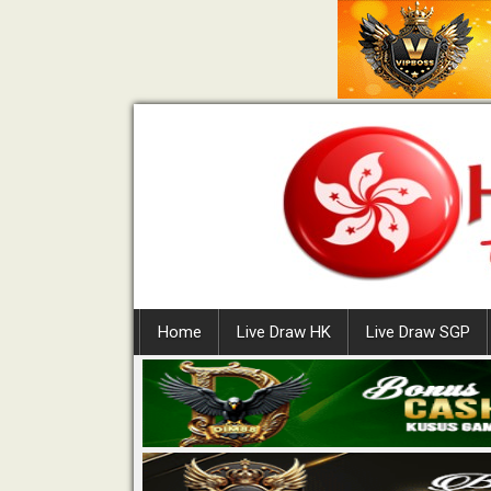
Home
Live Draw HK
Live Draw SGP