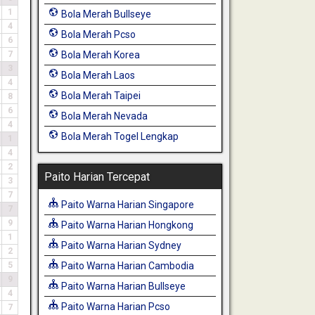
1
Bola Merah Bullseye
4
Bola Merah Pcso
6
7
Bola Merah Korea
3
Bola Merah Laos
4
Bola Merah Taipei
8
6
Bola Merah Nevada
4
Bola Merah Togel Lengkap
1
4
2
Paito Harian Tercepat
3
7
Paito Warna Harian Singapore
7
9
Paito Warna Harian Hongkong
1
Paito Warna Harian Sydney
2
5
Paito Warna Harian Cambodia
9
Paito Warna Harian Bullseye
4
Paito Warna Harian Pcso
7