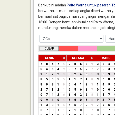
Berikut ini adalah
Paito Warna untuk pasaran T
berwarna, di mana setiap angka diberi warna ya
bermanfaat bagi pemain yang ingin menganalisi
16:00. Dengan bantuan visual dari Paito Warna,
mendukung mereka dalam merancang strategi ta
CLEAR
SENIN
D
SELASA
D
RABU
7
8
6
7
4
9
8
6
3
9
3
3
4
0
4
5
4
9
3
7
5
2
7
7
0
3
1
1
7
2
9
8
2
4
6
1
3
0
9
8
5
0
5
5
1
1
7
1
8
3
6
8
8
9
8
1
9
5
4
1
2
3
1
4
9
2
7
8
2
1
6
5
6
1
7
0
0
0
0
7
4
2
6
1
6
2
6
8
1
8
7
9
9
4
0
4
5
6
0
5
5
9
4
7
1
3
3
1
4
6
5
7
2
9
7
7
6
3
7
3
7
1
7
1
8
8
7
8
5
7