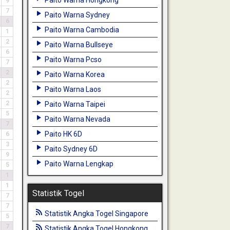
Paito Warna Hongkong
9
7
Paito Warna Sydney
6
Paito Warna Cambodia
1
2
Paito Warna Bullseye
6
Paito Warna Pcso
7
2
Paito Warna Korea
2
Paito Warna Laos
2
2
Paito Warna Taipei
5
Paito Warna Nevada
7
Paito HK 6D
6
3
Paito Sydney 6D
9
Paito Warna Lengkap
5
1
1
Statistik Togel
7
7
Statistik Angka Togel Singapore
5
7
Statistik Angka Togel Hongkong