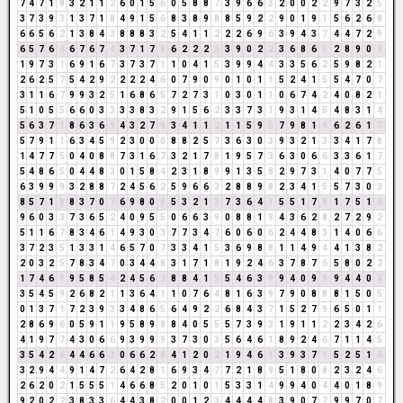
7
4
7
1
8
3
2
1
1
2
6
0
1
5
6
0
5
8
8
7
3
9
6
6
3
2
0
0
2
2
9
7
3
2
5
3
7
3
9
3
1
3
7
1
8
4
9
1
5
6
8
3
8
9
8
8
5
9
2
2
9
0
1
9
1
5
6
2
6
8
6
6
5
6
2
1
3
8
4
3
8
8
8
3
2
5
4
1
1
2
2
2
6
9
6
3
9
4
3
7
4
4
7
2
9
6
5
7
6
4
6
7
6
7
4
3
7
1
7
8
6
2
2
2
4
3
9
0
2
2
3
6
8
6
5
2
8
9
0
9
1
9
7
3
1
6
9
1
6
7
3
7
3
7
1
1
0
4
1
5
3
9
9
4
4
3
3
5
6
2
5
9
8
2
1
2
6
2
5
7
5
4
2
9
2
2
2
2
4
6
0
7
9
0
9
0
1
0
1
1
5
2
4
1
5
5
4
7
0
7
3
1
1
6
7
9
9
3
2
5
1
6
8
6
5
7
2
7
3
1
0
3
0
1
1
0
6
7
4
2
4
0
8
2
1
5
1
0
5
5
6
6
0
3
3
3
3
8
3
2
9
1
5
6
2
3
3
7
3
1
9
3
1
4
5
4
8
3
1
4
5
6
3
7
1
8
6
3
6
9
4
3
2
7
9
3
4
1
1
2
1
1
5
9
5
7
9
8
1
9
6
2
6
1
7
5
7
9
1
1
6
3
4
5
9
2
3
0
0
0
8
8
2
5
7
3
6
3
0
3
9
3
2
1
3
3
4
1
7
8
1
4
7
7
5
0
4
0
8
8
7
3
1
6
7
3
2
1
7
8
1
9
5
7
3
6
3
0
6
6
3
3
6
1
7
5
4
8
6
5
0
4
4
8
3
0
1
5
8
4
2
3
1
8
9
9
1
3
5
8
2
9
7
3
1
4
0
7
7
5
6
3
9
9
9
3
2
8
8
7
2
4
5
6
2
5
9
6
6
3
2
8
8
9
8
2
3
4
1
5
5
7
3
0
3
8
5
7
1
8
8
3
7
0
7
6
9
8
0
8
5
3
2
1
3
7
3
6
4
1
5
5
1
7
8
1
7
5
1
6
9
6
0
3
3
7
3
6
5
2
4
0
9
5
5
0
6
6
3
9
0
8
8
1
9
4
3
6
2
8
2
7
2
9
2
5
1
1
6
7
8
3
4
6
1
4
9
3
0
3
7
7
3
4
7
6
0
6
0
6
2
4
4
8
3
1
4
0
6
6
3
7
2
3
5
1
3
3
1
4
6
5
7
0
7
3
3
4
1
5
3
6
9
8
8
1
1
4
9
4
4
1
3
8
2
2
0
3
2
5
7
8
3
4
7
0
3
4
4
8
3
1
7
1
8
1
9
2
4
6
3
7
8
7
6
5
8
0
2
2
1
7
4
6
1
9
5
8
5
4
2
4
5
6
2
8
8
4
1
5
5
4
6
3
9
9
4
0
9
9
9
4
4
0
4
3
5
4
5
9
2
6
8
2
1
1
3
6
4
1
1
0
7
6
4
8
1
6
3
9
7
9
0
8
8
8
1
5
0
5
0
1
3
7
1
7
2
3
9
3
3
4
8
6
5
6
4
9
2
2
6
8
4
3
7
1
5
2
7
9
6
5
0
1
1
2
8
6
9
6
0
5
9
1
1
9
5
8
9
8
8
4
0
5
5
5
7
3
9
3
1
9
1
1
2
2
3
4
2
6
4
1
9
7
7
4
3
0
6
6
9
3
9
9
9
3
7
3
0
3
5
6
4
6
1
8
9
2
4
6
7
1
1
4
5
3
5
4
2
6
4
4
6
6
3
0
6
6
2
8
4
1
2
0
2
1
9
4
6
1
3
9
3
7
1
5
2
5
1
6
3
2
9
4
4
9
1
4
7
2
6
4
2
8
1
6
9
3
4
7
7
2
1
8
9
5
1
8
0
8
2
3
2
4
6
2
6
2
0
2
1
5
5
5
1
4
6
6
8
5
2
0
1
0
1
5
3
3
1
4
9
9
4
0
4
4
0
1
8
9
9
2
0
2
2
3
8
3
3
6
4
4
3
8
2
0
0
1
2
3
4
4
4
4
8
3
9
0
7
7
9
9
7
0
7