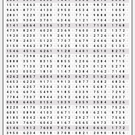
1
5
1
4
5
9
4
6
3
9
6
6
0
2
2
1
6
4
4
8
3
5
0
9
9
9
8
7
8
6
5
7
8
0
8
9
4
6
9
6
8
7
7
1
8
4
1
3
0
3
2
9
5
0
5
4
5
3
4
7
5
0
9
1
1
1
0
5
8
4
2
8
0
1
1
9
2
2
9
2
2
3
8
0
8
7
7
9
5
5
7
7
1
6
7
9
8
8
8
7
0
9
5
7
3
6
6
5
5
1
9
3
0
4
4
3
7
0
1
1
6
3
4
6
1
5
1
2
1
3
9
7
0
4
4
2
6
3
9
3
5
1
4
1
5
6
5
6
4
1
5
1
3
6
9
1
3
7
2
9
1
9
1
7
8
7
1
0
8
8
1
7
6
8
5
4
7
3
9
3
8
2
4
7
2
6
0
2
0
2
2
3
6
9
6
7
6
0
0
0
2
8
5
2
7
1
3
7
2
9
1
9
2
0
2
0
2
3
0
3
1
0
1
9
1
2
6
1
8
9
5
9
3
3
6
2
7
2
6
8
6
1
6
7
4
9
9
7
8
6
2
4
3
1
4
5
1
2
3
5
7
7
0
7
7
5
6
7
9
7
2
4
4
6
1
6
3
6
7
4
3
1
5
0
5
9
4
6
2
8
0
7
8
7
6
1
0
2
5
7
8
1
5
5
1
4
6
5
2
7
5
1
3
5
8
1
5
4
6
1
4
5
1
6
7
6
2
6
1
7
9
1
2
8
1
4
4
0
1
1
6
5
1
0
1
8
2
7
5
3
0
4
3
3
6
7
3
9
8
8
6
2
6
4
1
7
5
2
2
4
1
4
1
3
4
0
2
4
0
4
0
9
6
7
4
5
8
8
8
7
3
5
1
9
1
8
3
1
5
6
8
8
5
5
1
5
2
0
6
6
0
2
8
4
3
9
7
1
5
6
3
4
9
1
1
7
1
3
0
3
2
1
8
2
1
0
7
8
4
3
1
5
2
9
2
0
1
2
9
2
5
2
7
9
7
5
4
0
3
3
0
5
5
2
7
1
8
1
0
1
1
1
4
7
2
8
3
8
4
3
3
9
6
2
8
7
1
4
8
3
4
2
6
2
8
8
8
5
7
3
6
0
5
4
9
8
9
4
3
7
0
6
7
3
1
5
1
6
2
8
0
4
3
8
2
6
4
5
3
8
6
2
2
0
2
9
1
7
1
8
9
9
1
3
4
5
8
7
7
5
3
4
8
2
1
4
8
3
6
9
1
6
1
8
9
6
2
5
7
3
9
3
0
4
4
3
1
0
2
2
4
1
9
9
9
5
6
8
7
6
3
5
6
9
6
4
2
1
6
7
6
0
7
6
4
5
4
9
9
9
9
1
8
5
4
0
3
3
9
3
7
5
1
3
4
7
2
9
2
2
7
7
8
4
3
7
3
0
7
7
8
9
4
4
8
2
5
9
2
2
6
8
2
6
8
9
2
9
0
9
2
0
3
7
1
0
6
9
8
8
6
4
6
5
2
0
1
5
4
9
1
0
3
9
3
4
0
5
9
5
3
5
8
4
3
6
8
2
6
8
8
2
2
0
2
4
1
7
0
7
3
2
0
0
0
0
0
4
7
2
7
7
9
1
1
9
9
9
3
3
7
5
2
6
8
6
0
8
1
9
0
8
9
8
8
4
1
0
3
3
0
6
7
1
8
4
1
0
8
8
6
2
1
6
7
8
7
3
9
3
8
1
8
5
4
8
0
4
2
6
6
6
7
4
2
0
9
7
2
9
2
9
2
7
9
1
9
9
1
1
7
5
6
4
1
6
6
3
9
3
7
6
6
7
4
6
0
4
2
6
8
1
6
7
4
6
5
6
5
2
6
9
7
3
1
5
9
3
2
5
6
1
4
6
1
1
9
1
2
3
7
6
0
8
8
7
4
7
6
4
2
6
9
4
4
0
6
6
0
6
1
7
7
2
9
3
9
5
0
5
6
2
3
4
7
9
0
1
8
9
3
7
0
8
8
0
8
2
1
3
2
0
9
0
9
8
0
5
6
2