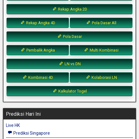
Rekap Angka 2D
Rekap Angka 4D
Pola Dasar All
Pola Dasar
Pembalik Angka
Multi Kombinasi
LN vs DN
Kombinasi 4D
Kolaborasi LN
Kalkulator Togel
Prediksi Hari Ini
Live HK
Prediksi Singapore