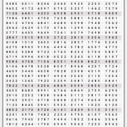
0
4
8
5
4
0
0
1
1
2
8
2
4
6
1
2
4
6
5
2
5
9
2
5
7
2
2
5
3
8
2
5
7
3
1
9
6
5
2
7
4
1
7
2
9
6
5
9
7
7
0
7
9
2
2
5
2
3
7
1
1
4
6
2
8
7
3
7
9
7
7
1
2
6
8
6
6
0
1
1
4
2
3
3
6
6
9
3
8
2
0
9
3
1
4
9
7
1
8
9
9
4
0
9
9
7
9
8
6
5
3
8
5
1
6
4
7
5
0
5
7
6
3
8
2
5
8
8
1
9
9
2
4
6
1
9
0
0
1
1
8
4
1
2
3
4
7
0
6
6
6
8
4
1
5
4
6
8
0
8
0
3
9
8
8
7
9
4
8
3
7
5
6
2
8
2
0
6
2
8
2
6
2
9
2
5
1
7
3
1
4
7
6
0
6
1
2
9
9
9
6
6
6
6
3
1
8
9
9
9
5
7
7
7
5
6
4
0
5
5
9
6
4
9
4
7
3
6
1
7
0
5
7
9
7
7
4
9
8
8
0
9
1
8
9
2
8
6
7
4
1
5
1
5
6
8
5
1
0
1
2
7
2
2
4
2
8
1
0
1
5
2
5
6
2
1
9
6
3
9
6
1
0
8
8
1
3
1
0
1
2
6
5
3
8
5
8
1
6
7
2
8
3
7
1
1
7
7
6
4
5
2
4
3
7
6
2
7
5
3
8
9
0
3
3
9
1
9
6
6
4
4
9
4
4
5
7
8
2
1
6
5
0
7
7
4
7
7
3
1
8
8
5
2
7
0
2
8
8
7
0
7
2
2
4
3
7
6
3
9
8
2
3
2
5
5
7
0
4
4
5
8
0
7
7
6
7
1
9
1
0
9
9
6
6
4
4
1
8
9
0
5
2
2
4
5
2
4
3
7
6
1
1
8
9
0
1
0
7
7
9
5
8
4
3
4
7
5
8
4
7
1
5
6
2
8
3
5
1
6
9
4
3
8
2
8
6
2
1
3
4
8
0
5
5
0
1
0
6
6
8
4
7
8
6
5
5
2
8
1
8
5
0
7
7
8
9
6
8
5
4
2
5
7
3
9
7
2
4
6
4
6
5
9
5
3
4
4
0
4
4
0
3
8
2
7
8
2
8
1
2
3
0
8
8
4
3
1
9
1
7
7
6
2
8
8
8
2
0
2
9
5
8
7
6
4
9
8
7
6
4
9
2
4
6
3
5
4
5
9
2
1
1
0
1
1
0
0
4
4
3
4
2
2
4
1
3
6
5
2
7
9
2
3
5
3
2
5
9
5
5
0
8
7
6
2
4
8
5
4
0
8
4
1
5
7
8
2
2
4
7
6
1
4
5
0
2
5
6
2
6
8
6
9
6
0
5
9
9
9
3
8
5
0
5
3
9
2
9
2
4
6
5
5
1
8
6
8
3
2
8
9
9
1
1
6
7
6
6
3
6
8
6
9
6
2
7
5
9
5
6
2
9
0
9
2
0
1
0
1
2
2
5
2
7
1
8
3
8
2
5
6
8
4
3
5
1
1
2
3
3
8
1
7
8
8
9
3
0
3
3
7
6
3
9
2
9
2
1
3
0
7
1
8
9
5
8
0
8
8
2
2
7
4
2
9
6
5
4
9
0
6
2
0
2
7
1
2
3
5
8
4
4
5
9
3
9
4
1
5
5
9
3
5
8
0
1
1
9
1
1
0
2
3
5
6
1
2
0
2
4
8
5
2
7
2
1
7
3
1
0
7
2
0
2
6
1
4
1
5
2
4
2
9
2
5
1
1
3
4
3
1
0
1
1
6
2
4
1
5
0
9
7
8
6
7
4
8
2
1
2
2
5
4
9
9
7
9
0
9
6
1
0
7
7
9
5
6
3
9
0
6
1
6
7
7
9
4
5
9
3
7
8
7
6
9
4
9
4
4
1
8
5
2
7
3
4
6
6
3
3
5
6
4
1
1
8
1
2
3
6
2
4
4
8
1
7
9
0
9
0
9
4
9
4
9
0
4
2
6
7
2
3
3
6
8
9
4
2
6