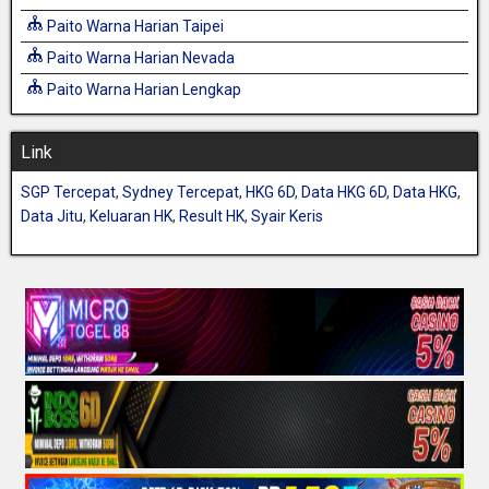
Paito Warna Harian Taipei
Paito Warna Harian Nevada
Paito Warna Harian Lengkap
Link
SGP Tercepat
,
Sydney Tercepat
,
HKG 6D
,
Data HKG 6D
,
Data HKG
,
Data Jitu
,
Keluaran HK
,
Result HK
,
Syair Keris