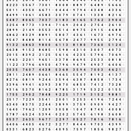
2
0
3
2
5
2
6
1
8
9
5
8
6
1
7
1
6
6
4
1
8
3
4
0
4
9
6
2
2
4
1
7
0
2
2
8
2
2
3
5
5
5
6
7
4
7
3
0
1
1
8
0
0
8
8
8
8
9
7
7
6
4
8
9
8
5
6
6
6
3
5
0
1
1
2
4
3
5
0
5
6
6
7
1
8
0
4
4
4
8
9
7
9
4
4
4
3
4
8
3
4
3
3
6
9
8
4
9
9
9
1
0
6
1
7
4
5
8
3
2
3
0
7
9
7
0
7
4
1
5
1
3
3
8
2
8
2
1
6
7
5
4
8
7
6
8
0
6
5
2
7
0
3
7
1
3
1
8
3
2
8
1
6
5
2
5
7
6
2
8
3
9
0
4
4
3
2
5
4
9
8
7
7
3
1
1
3
9
4
4
7
1
6
9
6
2
0
4
2
6
2
7
5
4
9
2
6
1
0
1
2
8
9
9
9
2
1
4
9
4
0
5
5
3
8
0
5
1
4
5
8
9
7
5
3
2
9
1
5
6
4
6
8
8
7
6
8
6
2
8
8
3
2
9
2
8
8
9
1
1
5
8
0
7
7
4
3
6
1
7
1
6
7
3
1
6
9
7
6
4
9
5
4
7
2
8
4
8
8
7
8
1
1
4
5
5
6
7
8
6
2
4
7
7
5
9
9
5
5
1
2
7
9
4
4
9
1
3
2
5
6
8
6
3
9
9
8
0
0
0
6
1
1
3
4
8
1
8
0
8
7
3
6
0
6
5
1
2
4
6
6
6
3
8
2
9
1
5
2
7
8
6
8
5
4
1
5
9
8
8
4
3
1
0
1
3
0
0
7
7
4
0
7
3
1
2
0
1
5
6
8
3
9
2
2
2
1
2
5
7
5
6
1
6
7
4
2
3
5
8
5
7
9
6
6
7
0
6
9
6
1
9
6
3
9
2
2
0
1
1
9
6
5
1
6
3
3
7
8
6
8
6
9
5
5
2
5
3
3
6
0
8
1
8
9
1
1
2
2
4
3
7
9
6
6
6
9
5
0
5
4
7
9
6
6
9
4
7
9
7
4
9
0
7
7
6
4
0
6
6
2
0
3
5
8
7
6
0
7
7
4
4
3
8
2
5
3
6
8
5
3
5
9
4
4
7
0
0
3
3
4
6
2
1
3
2
8
1
1
2
2
4
8
9
8
0
6
6
1
7
8
4
6
5
2
5
5
4
7
2
8
1
9
2
2
4
1
3
7
1
8
2
7
6
4
0
8
1
9
1
9
2
4
4
8
3
5
9
4
4
6
3
8
7
6
8
8
5
8
4
1
7
3
4
7
3
3
9
6
6
9
9
4
1
5
6
3
9
3
3
3
8
7
0
7
6
8
5
0
5
7
4
1
2
3
7
3
2
8
1
9
3
1
6
7
5
3
7
0
7
8
1
6
2
8
8
7
8
5
4
3
1
7
9
7
5
3
2
2
4
0
1
5
5
1
1
7
5
5
1
2
9
0
2
2
7
8
4
8
3
9
2
2
5
7
1
7
1
9
1
3
1
5
2
7
9
8
8
1
9
2
5
1
7
8
7
2
2
9
2
3
5
4
1
5
2
0
0
1
1
3
2
5
3
8
4
1
9
6
6
7
2
4
4
8
6
3
4
0
4
8
3
7
5
3
2
2
4
4
8
3
8
9
9
9
3
7
5
9
5
0
9
0
9
9
9
4
2
7
9
1
6
4
0
4
7
9
6
2
8
1
2
0
9
9
3
0
5
8
4
1
0
4
7
2
8
7
4
5
9
4
0
0
8
8
5
7
8
7
6
6
5
2
4
6
5
3
9
4
4
0
2
0
2
2
5
7
4
5
9
6
1
9
8
8
3
6
0
8
8
0
5
3
7
1
2
6
3
5
8
9
6
7
7
5
2
2
9
7
7
0
5
2
7
9
7
8
1
6
7
7
8
1
6
7
6
4
0
6
6
4
4
0
5
5
4
6
7
2
9
3
2
7
7
5
8
4
4
4
8
9
7
0
3
3
4
3
9
9
9
0
3
3
1
4
6
8
2
3
5
0
2
7
6
4
4
0
9
5
5
7
5
9
7
7
1
8
5
6
2
9
8
2
7
9