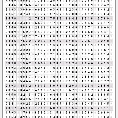
4
7
6
9
6
8
8
0
3
3
7
7
6
5
2
2
8
7
9
7
5
0
3
3
6
0
0
9
9
9
1
1
3
4
7
5
4
4
6
1
0
7
6
6
3
4
5
2
0
2
5
6
0
4
4
5
1
0
0
0
0
1
8
9
8
0
7
4
2
6
3
1
8
3
2
3
9
0
6
6
6
6
9
7
7
6
3
9
3
3
9
2
3
8
2
4
4
9
3
3
9
4
9
2
2
2
7
6
1
7
3
7
4
8
3
3
3
7
2
9
5
7
6
7
4
6
3
0
8
8
5
4
1
2
3
9
3
0
4
4
9
5
7
8
6
1
1
1
2
3
7
8
2
9
2
7
5
2
2
4
9
0
4
2
6
8
5
1
8
9
7
7
8
9
8
9
3
4
4
8
3
4
8
5
4
6
6
9
3
3
1
7
2
4
6
3
8
5
0
5
5
4
4
6
1
2
0
1
7
8
0
4
6
0
6
5
0
9
8
8
2
9
6
1
7
8
9
9
7
7
7
8
4
8
3
3
3
7
1
8
1
6
6
9
6
5
0
8
9
8
1
5
2
7
9
5
4
5
6
2
3
1
0
8
8
2
9
2
7
9
1
6
6
8
5
9
4
4
1
5
8
2
6
9
6
1
4
5
2
7
7
4
9
5
5
8
8
7
0
7
9
0
9
6
6
8
0
3
8
2
5
1
8
4
3
8
4
4
6
1
7
5
3
2
5
3
2
3
9
3
8
9
7
5
3
6
9
8
6
5
7
7
6
1
7
5
2
9
0
9
1
9
8
2
1
6
5
3
3
6
2
0
2
4
6
3
9
9
4
4
5
2
0
6
6
2
8
1
3
4
6
0
9
2
2
5
0
1
2
3
3
2
2
5
7
1
4
9
2
2
5
8
4
6
1
8
6
0
0
0
4
1
1
5
6
5
1
6
7
4
9
5
0
5
5
4
9
7
8
6
4
8
3
8
2
2
1
2
7
9
6
4
7
8
6
6
7
2
4
6
7
1
1
4
5
4
7
8
1
9
7
9
6
1
7
0
1
5
9
5
5
6
1
1
2
1
0
8
6
5
1
3
3
6
9
4
5
9
2
2
5
3
2
8
1
1
5
6
2
8
9
6
6
7
4
8
7
8
6
5
7
9
2
6
8
9
2
4
6
1
9
4
3
9
3
8
0
9
3
3
3
6
2
6
8
6
2
4
6
1
1
6
2
1
3
3
5
8
4
3
9
4
0
3
3
6
9
7
2
9
8
3
4
9
4
9
5
0
2
2
4
3
3
8
2
1
1
7
0
7
9
5
8
0
8
7
1
4
0
4
1
6
9
2
2
4
4
4
1
5
6
8
5
7
3
0
1
7
1
8
1
6
8
8
7
6
1
0
2
2
0
3
5
0
5
1
2
3
4
7
0
0
0
7
7
5
4
6
4
1
7
0
4
8
3
8
0
2
0
2
7
5
7
9
7
1
8
5
8
4
4
5
7
2
9
7
8
9
3
3
4
5
3
2
5
9
9
1
9
1
5
0
7
1
8
3
2
9
3
3
9
2
3
4
7
2
8
5
6
2
4
8
7
6
4
0
4
4
5
9
4
1
1
3
4
1
6
1
8
9
3
6
7
1
8
7
1
9
7
7
2
1
8
4
3
4
5
5
8
4
2
2
1
3
4
5
7
3
0
3
6
4
6
7
4
5
1
6
7
4
6
1
9
2
2
1
8
0
5
5
6
6
9
1
1
0
4
3
6
9
7
1
7
1
8
5
4
4
1
5
0
9
4
0
4
6
7
6
8
5
2
3
4
1
5
7
2
4
1
5
8
8
2
3
5
2
3
8
0
8
5
8
6
7
4
8
5
3
0
3
8
7
4
5
9
1
9
4
5
9
4
8
1
7
8
4
5
5
8
4
1
7
1
8
9
6
8
7
0
7
8
1
5
6
2
4
8
3
6
9
2
9
1
1
2
1
7
9
3
3
1
7
9
8
8
8
5
9
2
2
3
1
5
1
6
3
8
9
5
5
6
7
8
9
8
2
6
8
9
8
6
1
6
4
1
3
9
5
3
8
0
2
6
3
9
5
4
8
9
8
0
5
0
1
1
4
3
9
1
1
3
9
0
3
3