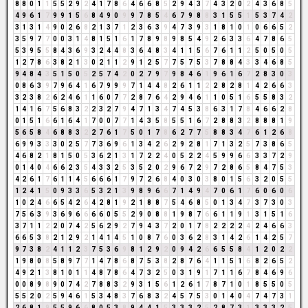
8
8
0
1
1
5
5
2
9
2
4
1
7
8
6
4
6
6
8
5
2
9
4
3
7
4
3
2
0
2
4
3
6
8
5
4
9
6
1
7
9
9
1
5
6
8
4
9
0
9
9
7
8
5
4
6
7
9
8
8
3
1
5
5
1
5
3
7
4
2
3
1
3
1
4
9
0
2
6
8
2
1
3
7
1
2
3
6
3
9
4
7
3
9
3
1
8
1
0
1
0
6
6
5
2
3
5
9
7
7
0
0
3
1
4
8
1
5
1
6
1
7
8
9
8
9
8
5
4
9
2
6
3
3
6
4
7
8
6
5
5
3
9
5
5
8
4
3
6
9
3
2
4
4
8
3
6
4
8
3
4
1
1
5
6
7
6
1
1
2
5
0
5
0
5
1
2
7
8
6
3
8
2
1
3
0
2
1
1
2
9
1
2
5
7
7
5
7
5
3
7
8
8
4
3
3
4
6
8
5
9
4
8
4
3
5
1
5
0
5
2
5
7
4
2
0
2
7
9
7
9
8
4
6
1
9
6
1
6
7
2
8
3
0
3
0
8
6
3
9
7
9
6
4
1
6
7
9
9
9
7
1
4
4
8
2
6
1
1
2
2
8
2
8
1
4
2
6
6
3
3
2
3
8
2
6
2
4
6
1
1
6
0
7
7
2
8
7
6
4
2
9
4
6
1
1
0
5
1
6
5
5
8
3
2
1
4
1
6
7
5
6
8
3
2
2
3
2
7
9
4
7
1
3
4
7
4
5
3
8
6
3
1
7
8
4
6
6
2
8
0
1
5
1
6
6
1
6
4
1
7
0
0
7
7
1
4
3
5
8
5
5
1
6
7
2
8
8
3
2
8
8
8
1
9
5
6
5
8
4
6
8
8
3
2
2
7
6
1
7
5
0
1
7
8
6
2
7
7
5
8
8
3
4
7
6
1
2
6
8
6
9
9
3
3
3
0
2
5
7
7
3
6
9
6
1
3
4
2
6
2
9
2
8
1
7
1
3
2
5
7
3
8
6
5
4
6
8
2
1
8
1
5
0
5
3
6
2
1
3
1
7
2
2
4
0
5
2
2
4
5
9
9
6
6
3
3
7
2
9
0
1
4
0
4
6
6
2
3
5
4
3
3
2
5
3
5
2
0
2
9
6
7
2
9
7
2
8
6
5
8
4
7
5
3
4
2
6
1
7
6
1
1
4
5
6
6
6
1
7
9
7
2
6
8
4
0
3
0
3
8
0
1
5
6
3
2
0
5
5
1
2
4
1
5
0
9
3
3
6
5
3
2
1
3
9
8
9
6
6
7
1
4
9
4
7
0
6
1
7
6
0
6
0
6
1
0
2
4
6
6
5
4
2
6
4
2
8
1
9
2
1
8
8
7
5
4
6
8
5
0
1
3
4
7
3
7
3
0
3
7
5
6
3
9
3
6
9
6
6
6
6
0
5
5
2
9
0
8
8
1
9
8
7
6
6
1
1
9
1
3
1
5
1
6
3
7
1
1
2
2
0
7
4
2
5
6
2
9
2
7
9
4
3
7
2
0
1
7
8
2
2
2
2
4
2
4
6
6
3
6
6
5
3
8
2
1
2
9
2
1
4
1
4
5
1
0
8
7
6
0
3
6
2
8
3
1
4
2
6
1
4
2
5
7
9
7
3
8
2
4
1
1
2
3
7
5
3
6
9
8
1
2
9
2
0
9
4
2
6
6
5
5
8
4
1
2
0
2
2
1
9
8
0
8
5
8
9
7
7
1
4
7
8
6
8
7
5
3
8
2
8
7
6
4
1
1
5
1
6
8
2
6
5
2
4
9
2
1
3
8
1
0
1
1
4
8
7
8
6
4
7
3
2
5
0
3
1
9
1
7
1
1
6
7
8
4
6
9
6
0
0
8
9
8
9
0
7
4
2
7
8
8
3
2
9
3
1
5
6
1
2
6
1
7
8
7
1
0
1
8
5
5
0
5
5
5
2
0
2
5
9
4
6
1
5
3
4
8
3
7
6
8
3
2
4
5
7
5
3
0
1
4
0
4
7
4
7
3
1
2
6
8
1
9
5
5
9
6
6
8
0
5
3
8
9
4
4
1
5
3
3
3
2
5
2
8
7
3
1
3
3
3
2
5