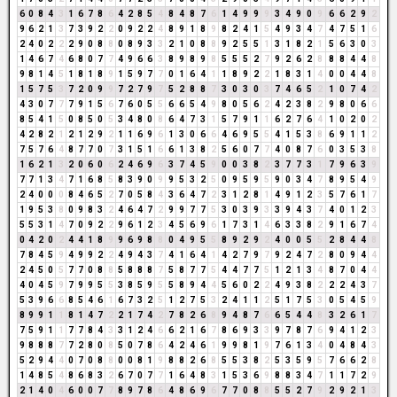
6
0
8
4
3
1
6
7
8
6
4
2
8
5
4
8
4
8
7
6
1
4
9
9
9
3
4
9
0
9
6
6
2
9
2
9
6
2
1
3
7
3
9
2
2
0
9
2
2
4
8
9
1
8
9
8
2
4
1
5
4
9
3
4
7
4
7
5
1
6
2
4
0
2
2
2
9
0
8
8
0
8
9
3
3
2
1
0
8
8
9
2
5
5
1
3
1
8
2
1
5
6
3
0
3
1
4
6
7
4
6
8
0
7
7
4
9
6
6
3
8
9
8
9
8
5
5
5
2
7
9
2
6
2
8
8
8
4
4
8
9
8
1
4
5
1
8
1
8
9
1
5
9
7
7
0
1
6
4
1
1
8
9
2
2
1
8
3
1
4
0
0
4
4
8
1
5
7
5
3
7
2
0
9
9
7
2
7
9
7
5
2
8
8
7
3
0
3
0
3
7
4
6
5
2
1
0
7
4
2
4
3
0
7
7
7
9
1
5
6
7
6
0
5
5
6
6
5
4
9
8
0
5
6
2
4
2
3
8
2
9
8
0
6
6
8
5
4
1
5
0
8
5
0
5
3
4
8
0
8
6
4
7
3
1
5
7
9
1
1
6
2
7
6
4
1
0
2
0
2
4
2
8
2
1
2
1
2
9
2
1
1
6
9
6
1
3
0
6
6
4
6
9
5
5
4
1
5
3
8
6
9
1
1
2
7
5
7
6
4
8
7
7
0
7
3
1
5
1
6
6
1
3
8
2
5
6
0
7
7
4
0
8
7
6
0
3
5
3
8
1
6
2
1
3
2
0
6
0
6
2
4
6
9
6
3
7
4
5
9
0
0
3
8
2
3
7
7
3
1
7
9
6
3
9
7
7
1
3
4
7
1
6
8
5
8
3
9
0
9
9
5
3
2
5
0
9
5
9
5
9
0
3
4
7
8
9
5
4
9
2
4
0
0
0
8
4
6
5
2
7
0
5
8
4
3
6
4
7
2
3
1
2
8
1
4
9
1
2
3
5
7
6
1
7
1
9
5
3
8
0
9
8
3
2
4
6
4
7
2
9
9
7
7
5
3
0
3
9
3
3
9
4
3
7
4
0
1
2
3
5
5
3
1
4
7
0
9
2
2
9
6
1
2
3
4
5
6
9
6
1
7
3
1
4
6
3
3
8
2
9
1
6
7
4
0
4
2
0
2
4
4
1
8
9
9
6
9
8
8
0
4
9
5
5
8
9
2
9
2
4
0
0
5
5
2
8
4
4
8
7
8
4
5
9
4
9
9
2
2
4
9
4
3
7
4
1
6
4
1
4
2
7
9
7
9
2
4
7
2
8
0
9
4
4
2
4
5
0
5
7
7
0
8
8
5
8
8
8
7
5
8
7
7
5
4
4
7
7
5
1
2
1
3
4
8
7
0
4
4
4
0
4
5
9
7
9
9
5
5
3
8
5
9
5
5
8
9
4
4
5
6
0
2
2
4
9
3
8
2
2
2
4
3
7
5
3
9
6
6
8
5
4
6
1
6
7
3
2
5
1
2
7
5
3
2
4
1
1
2
5
1
7
5
3
0
5
4
5
9
8
9
9
1
1
8
1
4
7
2
2
1
7
4
2
7
8
2
6
8
9
4
8
7
6
6
5
4
4
8
3
2
6
1
7
7
5
9
1
1
7
7
8
4
3
3
1
2
4
6
6
2
1
6
7
8
6
9
3
3
9
7
8
7
6
9
4
1
2
3
9
8
8
8
7
7
2
8
0
8
5
0
7
8
6
4
2
4
6
1
9
9
8
1
9
7
6
1
3
4
0
4
8
4
3
5
2
9
4
4
0
7
0
8
8
0
0
8
1
9
8
8
2
6
8
5
5
3
8
2
5
3
5
9
5
7
6
6
2
8
1
4
8
5
4
8
6
8
3
2
6
7
0
7
7
1
6
4
8
3
1
5
3
6
9
8
8
3
4
7
1
1
7
2
9
2
1
4
0
4
6
0
0
7
7
8
9
7
8
6
4
8
6
9
6
7
7
0
8
8
5
5
2
7
9
2
9
2
1
3