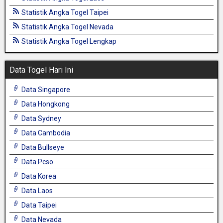
Statistik Angka Togel Taipei
Statistik Angka Togel Nevada
Statistik Angka Togel Lengkap
Data Togel Hari Ini
Data Singapore
Data Hongkong
Data Sydney
Data Cambodia
Data Bullseye
Data Pcso
Data Korea
Data Laos
Data Taipei
Data Nevada