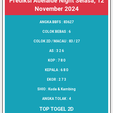
Prediksi Adelaide Night Selasa, 12
November 2024
ANGKA BBFS :
83627
COLOK BEBAS :
6
COLOK 2D / MACAU :
83 / 27
AS :
3 2 6
KOP :
7 8 0
KEPALA :
6 8 0
EKOR :
2 7 3
SHIO :
Kuda & Kambing
ANGKA TOLAK :
4
TOP TOGEL 2D