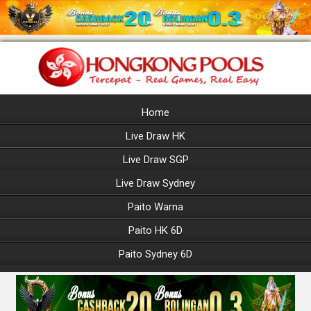
Home
Live Draw HK
Live Draw SGP
Live Draw Sydney
Paito Warna
Paito HK 6D
Paito Sydney 6D