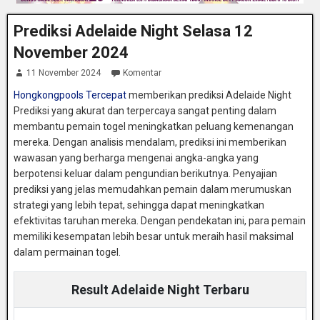
Prediksi Adelaide Night Selasa 12
November 2024
11 November 2024
Komentar
Hongkongpools Tercepat
memberikan prediksi Adelaide Night
Prediksi yang akurat dan terpercaya sangat penting dalam
membantu pemain togel meningkatkan peluang kemenangan
mereka. Dengan analisis mendalam, prediksi ini memberikan
wawasan yang berharga mengenai angka-angka yang
berpotensi keluar dalam pengundian berikutnya. Penyajian
prediksi yang jelas memudahkan pemain dalam merumuskan
strategi yang lebih tepat, sehingga dapat meningkatkan
efektivitas taruhan mereka. Dengan pendekatan ini, para pemain
memiliki kesempatan lebih besar untuk meraih hasil maksimal
dalam permainan togel.
Result Adelaide Night Terbaru