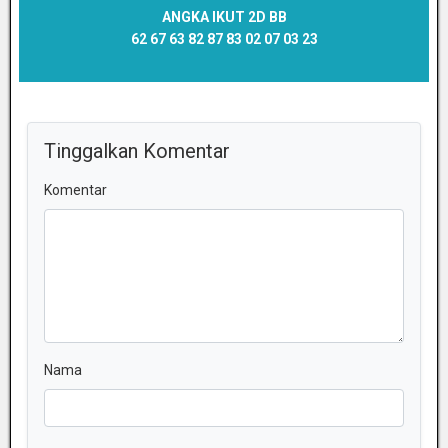
ANGKA IKUT 2D BB
62 67 63 82 87 83 02 07 03 23
Tinggalkan Komentar
Komentar
Nama