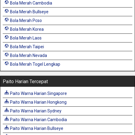
Bola Merah Cambodia
Bola Merah Bullseye
Bola Merah Pcso
Bola Merah Korea
Bola Merah Laos
Bola Merah Taipei
Bola Merah Nevada
Bola Merah Togel Lengkap
Paito Harian Tercepat
Paito Warna Harian Singapore
Paito Warna Harian Hongkong
Paito Warna Harian Sydney
Paito Warna Harian Cambodia
Paito Warna Harian Bullseye