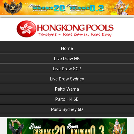
Home
Live Draw HK
Live Draw SGP
Live Draw Sydney
Paito Warna
Paito HK 6D
Paito Sydney 6D