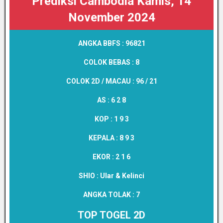
Prediksi Cambodia Kamis, 14
November 2024
ANGKA BBFS :
96821
COLOK BEBAS :
8
COLOK 2D / MACAU :
96 / 21
AS :
6 2 8
KOP :
1 9 3
KEPALA :
8 9 3
EKOR :
2 1 6
SHIO :
Ular & Kelinci
ANGKA TOLAK :
7
TOP TOGEL 2D