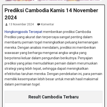
Prediksi Cambodia Kamis 14 November
2024
13 November 2024
Komentar
Hongkongpools Tercepat
memberikan prediksi Cambodia
Prediksi yang akurat dan terpercaya sangat penting dalam
membantu pemain togel meningkatkan peluang kemenangan
mereka. Dengan analisis mendalam, prediksi ini memberikan
wawasan yang berharga mengenai angka-angka yang
berpotensi keluar dalam pengundian berikutnya. Penyajian
prediksi yang jelas memudahkan pemain dalam merumuskan
strategi yang lebih tepat, sehingga dapat meningkatkan
efektivitas taruhan mereka. Dengan pendekatan ini, para pemain
memiliki kesempatan lebih besar untuk meraih hasil maksimal
dalam permainan togel.
Result Cambodia Terbaru