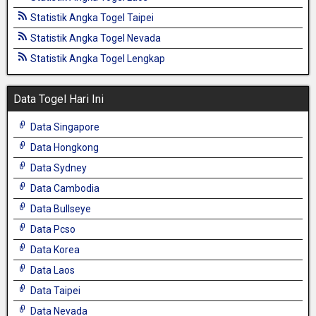
Statistik Angka Togel Taipei
Statistik Angka Togel Nevada
Statistik Angka Togel Lengkap
Data Togel Hari Ini
Data Singapore
Data Hongkong
Data Sydney
Data Cambodia
Data Bullseye
Data Pcso
Data Korea
Data Laos
Data Taipei
Data Nevada