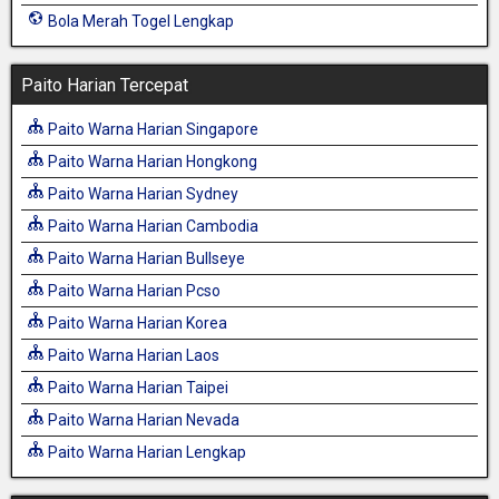
Bola Merah Togel Lengkap
Paito Harian Tercepat
Paito Warna Harian Singapore
Paito Warna Harian Hongkong
Paito Warna Harian Sydney
Paito Warna Harian Cambodia
Paito Warna Harian Bullseye
Paito Warna Harian Pcso
Paito Warna Harian Korea
Paito Warna Harian Laos
Paito Warna Harian Taipei
Paito Warna Harian Nevada
Paito Warna Harian Lengkap