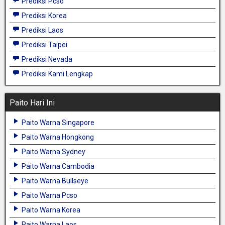
Prediksi Pcso
Prediksi Korea
Prediksi Laos
Prediksi Taipei
Prediksi Nevada
Prediksi Kami Lengkap
Paito Hari Ini
Paito Warna Singapore
Paito Warna Hongkong
Paito Warna Sydney
Paito Warna Cambodia
Paito Warna Bullseye
Paito Warna Pcso
Paito Warna Korea
Paito Warna Laos