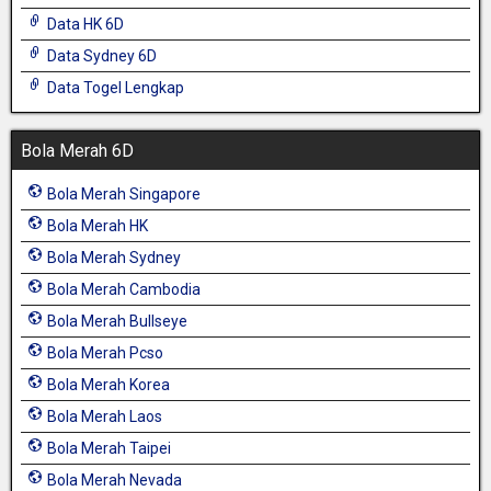
Data HK 6D
Data Sydney 6D
Data Togel Lengkap
Bola Merah 6D
Bola Merah Singapore
Bola Merah HK
Bola Merah Sydney
Bola Merah Cambodia
Bola Merah Bullseye
Bola Merah Pcso
Bola Merah Korea
Bola Merah Laos
Bola Merah Taipei
Bola Merah Nevada