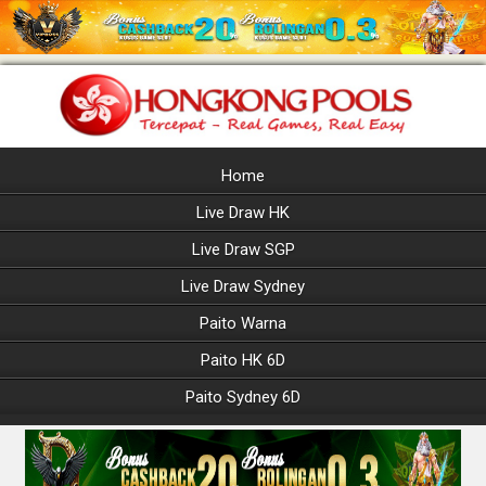
Home
Live Draw HK
Live Draw SGP
Live Draw Sydney
Paito Warna
Paito HK 6D
Paito Sydney 6D