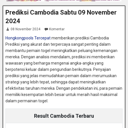
Prediksi Cambodia Sabtu 09 November
2024
08 November 2024
Komentar
Hongkongpools Tercepat
memberikan prediksi Cambodia
Prediksi yang akurat dan terpercaya sangat penting dalam
membantu pemain togel meningkatkan peluang kemenangan
mereka. Dengan analisis mendalam, prediksi ini memberikan
wawasan yang berharga mengenai angka-angka yang
berpotensi keluar dalam pengundian berikutnya. Penyajian
prediksi yang jelas memudahkan pemain dalam merumuskan
strategi yang lebih tepat, sehingga dapat meningkatkan
efektivitas taruhan mereka. Dengan pendekatan ini, para pemain
memiliki kesempatan lebih besar untuk meraih hasil maksimal
dalam permainan togel.
Result Cambodia Terbaru