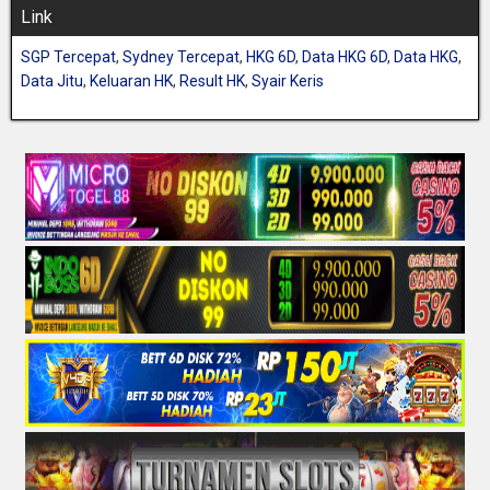
Link
SGP Tercepat
,
Sydney Tercepat
,
HKG 6D
,
Data HKG 6D
,
Data HKG
,
Data Jitu
,
Keluaran HK
,
Result HK
,
Syair Keris