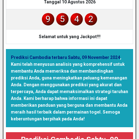
Tanggal 10 Agustus 2026
9
5
4
2
Selamat untuk yang Jackpot!!!
Prediksi Cambodia terbaru Sabtu, 09 November 2024
,
Kami telah menyusun analisis yang komprehensif untuk
membantu Anda memeriksa dan membandingkan
prediksi Anda, guna meningkatkan peluang kemenangan
Anda. Dengan menggunakan prediksi yang akurat dan
terpercaya, Anda dapat memaksimalkan strategi taruhan
Anda. Kami berharap bahwa informasi ini dapat
memberikan panduan yang berguna dan membantu Anda
meraih hasil terbaik dalam permainan togel. Semoga
keberuntungan berpihak pada Anda!