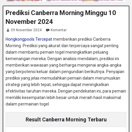
Prediksi Canberra Morning Minggu 10
November 2024
09 November 2024
Komentar
Hongkongpools Tercepat
memberikan prediksi Canberra
Morning Prediksi yang akurat dan terpercaya sangat penting
dalam membantu pemain togel meningkatkan peluang
kemenangan mereka. Dengan analisis mendalam, prediksi ini
memberikan wawasan yang berharga mengenai angka-angka
yang berpotensi keluar dalam pengundian berikutnya. Penyajian
prediksi yang jelas memudahkan pemain dalam merumuskan
strategi yang lebih tepat, sehingga dapat meningkatkan
efektivitas taruhan mereka. Dengan pendekatan ini, para pemain
memiliki kesempatan lebih besar untuk meraih hasil maksimal
dalam permainan togel.
Result Canberra Morning Terbaru