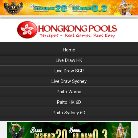
Home
Live Draw HK
Live Draw SGP
Live Draw Sydney
Paito Warna
Paito HK 6D
Paito Sydney 6D