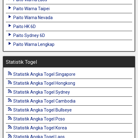
Paito Warna Taipei
Paito Warna Nevada
Paito HK 6D
Paito Sydney 6D
Paito Warna Lengkap
Statistik Togel
Statistik Angka Togel Singapore
Statistik Angka Togel Hongkong
Statistik Angka Togel Sydney
Statistik Angka Togel Cambodia
Statistik Angka Togel Bullseye
Statistik Angka Togel Pcso
Statistik Angka Togel Korea
Statistik Angka Togel Laos