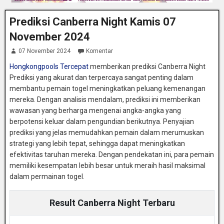
Prediksi Canberra Night Kamis 07
November 2024
07 November 2024
Komentar
Hongkongpools Tercepat
memberikan prediksi Canberra Night
Prediksi yang akurat dan terpercaya sangat penting dalam
membantu pemain togel meningkatkan peluang kemenangan
mereka. Dengan analisis mendalam, prediksi ini memberikan
wawasan yang berharga mengenai angka-angka yang
berpotensi keluar dalam pengundian berikutnya. Penyajian
prediksi yang jelas memudahkan pemain dalam merumuskan
strategi yang lebih tepat, sehingga dapat meningkatkan
efektivitas taruhan mereka. Dengan pendekatan ini, para pemain
memiliki kesempatan lebih besar untuk meraih hasil maksimal
dalam permainan togel.
Result Canberra Night Terbaru