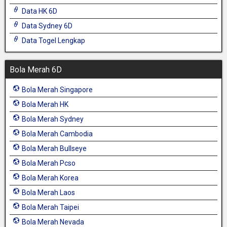
Data HK 6D
Data Sydney 6D
Data Togel Lengkap
Bola Merah 6D
Bola Merah Singapore
Bola Merah HK
Bola Merah Sydney
Bola Merah Cambodia
Bola Merah Bullseye
Bola Merah Pcso
Bola Merah Korea
Bola Merah Laos
Bola Merah Taipei
Bola Merah Nevada