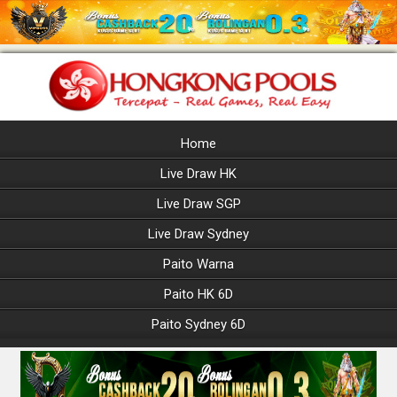
Home
Live Draw HK
Live Draw SGP
Live Draw Sydney
Paito Warna
Paito HK 6D
Paito Sydney 6D