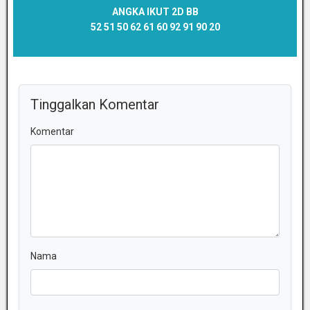
ANGKA IKUT 2D BB
52 51 50 62 61 60 92 91 90 20
Tinggalkan Komentar
Komentar
Nama