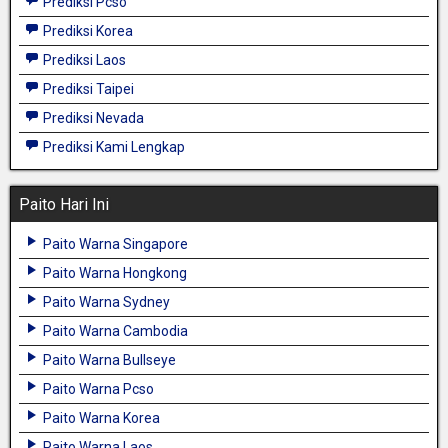
Prediksi Pcso
Prediksi Korea
Prediksi Laos
Prediksi Taipei
Prediksi Nevada
Prediksi Kami Lengkap
Paito Hari Ini
Paito Warna Singapore
Paito Warna Hongkong
Paito Warna Sydney
Paito Warna Cambodia
Paito Warna Bullseye
Paito Warna Pcso
Paito Warna Korea
Paito Warna Laos