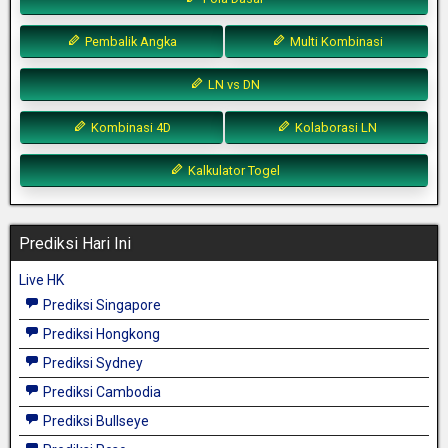
Pembalik Angka
Multi Kombinasi
LN vs DN
Kombinasi 4D
Kolaborasi LN
Kalkulator Togel
Prediksi Hari Ini
Live HK
Prediksi Singapore
Prediksi Hongkong
Prediksi Sydney
Prediksi Cambodia
Prediksi Bullseye