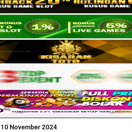
u 10 November 2024