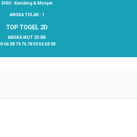
SHIO :
Kambing & Monyet
ANGKA TOLAK :
1
TOP TOGEL 2D
ANGKA IKUT 2D BB
09 06 08 79 76 78 59 56 58 98