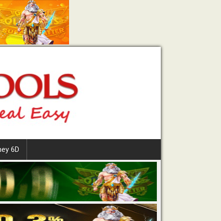
ney 6D