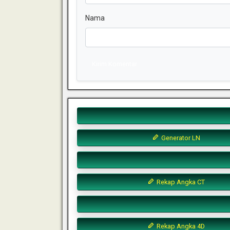
Nama
Kirim Komentar
Generator LN
Rekap Angka CT
Rekap Angka 4D