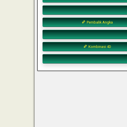
Pembalik Angka
Kombinasi 4D