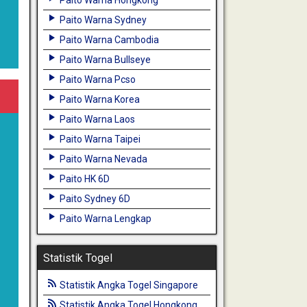
Paito Warna Hongkong
Paito Warna Sydney
Paito Warna Cambodia
Paito Warna Bullseye
Paito Warna Pcso
Paito Warna Korea
Paito Warna Laos
Paito Warna Taipei
Paito Warna Nevada
Paito HK 6D
Paito Sydney 6D
Paito Warna Lengkap
Statistik Togel
Statistik Angka Togel Singapore
Statistik Angka Togel Hongkong