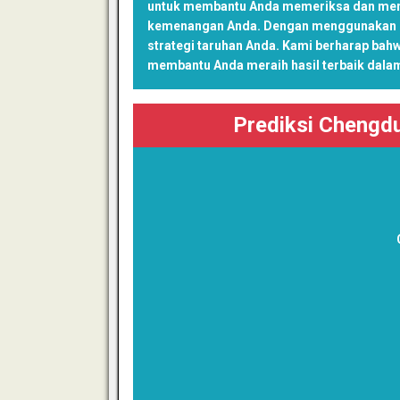
untuk membantu Anda memeriksa dan mem
kemenangan Anda. Dengan menggunakan pr
strategi taruhan Anda. Kami berharap bah
membantu Anda meraih hasil terbaik dala
Prediksi Chengd