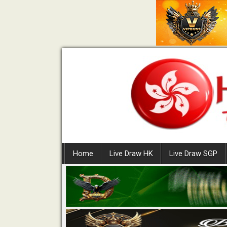
Home
Live Draw HK
Live Draw SGP