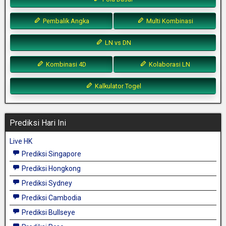
Pembalik Angka
Multi Kombinasi
LN vs DN
Kombinasi 4D
Kolaborasi LN
Kalkulator Togel
Prediksi Hari Ini
Live HK
Prediksi Singapore
Prediksi Hongkong
Prediksi Sydney
Prediksi Cambodia
Prediksi Bullseye