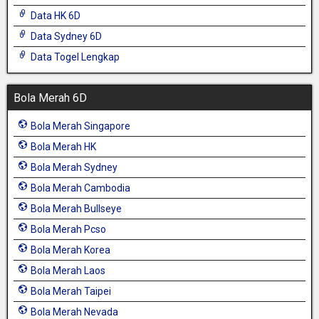
Data HK 6D
Data Sydney 6D
Data Togel Lengkap
Bola Merah 6D
Bola Merah Singapore
Bola Merah HK
Bola Merah Sydney
Bola Merah Cambodia
Bola Merah Bullseye
Bola Merah Pcso
Bola Merah Korea
Bola Merah Laos
Bola Merah Taipei
Bola Merah Nevada