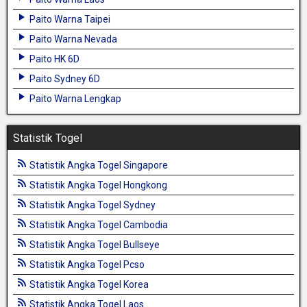
Paito Warna Taipei
Paito Warna Nevada
Paito HK 6D
Paito Sydney 6D
Paito Warna Lengkap
Statistik Togel
Statistik Angka Togel Singapore
Statistik Angka Togel Hongkong
Statistik Angka Togel Sydney
Statistik Angka Togel Cambodia
Statistik Angka Togel Bullseye
Statistik Angka Togel Pcso
Statistik Angka Togel Korea
Statistik Angka Togel Laos