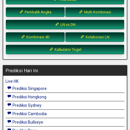
Pembalik Angka
Multi Kombinasi
LN vs DN
Kombinasi 4D
Kolaborasi LN
Kalkulator Togel
Prediksi Hari Ini
Live HK
Prediksi Singapore
Prediksi Hongkong
Prediksi Sydney
Prediksi Cambodia
Prediksi Bullseye