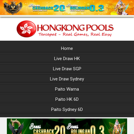
Home
Live Draw HK
Live Draw SGP
Live Draw Sydney
Paito Warna
Paito HK 6D
Paito Sydney 6D