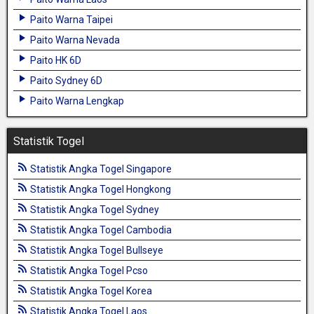
Paito Warna Taipei
Paito Warna Nevada
Paito HK 6D
Paito Sydney 6D
Paito Warna Lengkap
Statistik Togel
Statistik Angka Togel Singapore
Statistik Angka Togel Hongkong
Statistik Angka Togel Sydney
Statistik Angka Togel Cambodia
Statistik Angka Togel Bullseye
Statistik Angka Togel Pcso
Statistik Angka Togel Korea
Statistik Angka Togel Laos