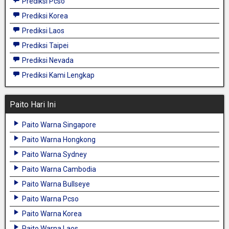
Prediksi Pcso
Prediksi Korea
Prediksi Laos
Prediksi Taipei
Prediksi Nevada
Prediksi Kami Lengkap
Paito Hari Ini
Paito Warna Singapore
Paito Warna Hongkong
Paito Warna Sydney
Paito Warna Cambodia
Paito Warna Bullseye
Paito Warna Pcso
Paito Warna Korea
Paito Warna Laos