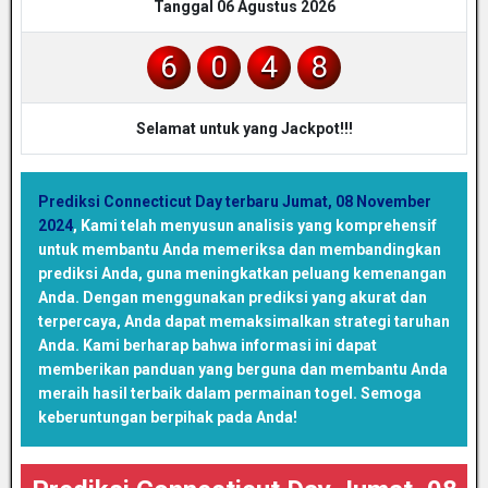
Tanggal 06 Agustus 2026
6
0
4
8
Selamat untuk yang Jackpot!!!
Prediksi Connecticut Day terbaru Jumat, 08 November
2024
,
Kami telah menyusun analisis yang komprehensif
untuk membantu Anda memeriksa dan membandingkan
prediksi Anda, guna meningkatkan peluang kemenangan
Anda. Dengan menggunakan prediksi yang akurat dan
terpercaya, Anda dapat memaksimalkan strategi taruhan
Anda. Kami berharap bahwa informasi ini dapat
memberikan panduan yang berguna dan membantu Anda
meraih hasil terbaik dalam permainan togel. Semoga
keberuntungan berpihak pada Anda!