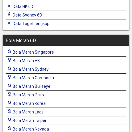
Data HK 6D
Data Sydney 6D
Data Togel Lengkap
Bola Merah 6D
Bola Merah Singapore
Bola Merah HK
Bola Merah Sydney
Bola Merah Cambodia
Bola Merah Bullseye
Bola Merah Pcso
Bola Merah Korea
Bola Merah Laos
Bola Merah Taipei
Bola Merah Nevada