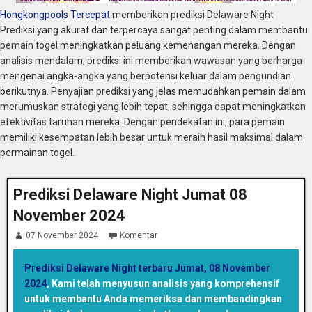
Hongkongpools Tercepat
memberikan prediksi Delaware Night
Prediksi yang akurat dan terpercaya sangat penting dalam membantu
pemain togel meningkatkan peluang kemenangan mereka. Dengan
analisis mendalam, prediksi ini memberikan wawasan yang berharga
mengenai angka-angka yang berpotensi keluar dalam pengundian
berikutnya. Penyajian prediksi yang jelas memudahkan pemain dalam
merumuskan strategi yang lebih tepat, sehingga dapat meningkatkan
efektivitas taruhan mereka. Dengan pendekatan ini, para pemain
memiliki kesempatan lebih besar untuk meraih hasil maksimal dalam
permainan togel.
Prediksi Delaware Night Jumat 08
November 2024
07 November 2024
Komentar
Prediksi Delaware Night terbaru Jumat, 08 November
2024
,
Kami telah menyusun analisis yang komprehensif
untuk membantu Anda memeriksa dan membandingkan