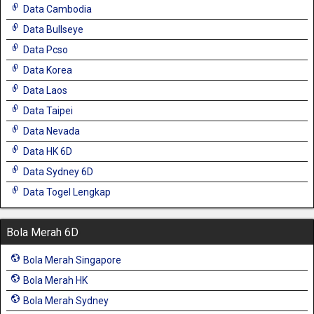
Data Cambodia
Data Bullseye
Data Pcso
Data Korea
Data Laos
Data Taipei
Data Nevada
Data HK 6D
Data Sydney 6D
Data Togel Lengkap
Bola Merah 6D
Bola Merah Singapore
Bola Merah HK
Bola Merah Sydney