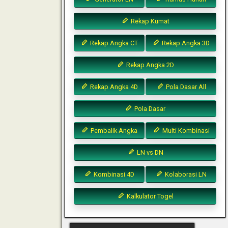
Rekap Kumat
Rekap Angka CT
Rekap Angka 3D
Rekap Angka 2D
Rekap Angka 4D
Pola Dasar All
Pola Dasar
Pembalik Angka
Multi Kombinasi
LN vs DN
Kombinasi 4D
Kolaborasi LN
Kalkulator Togel