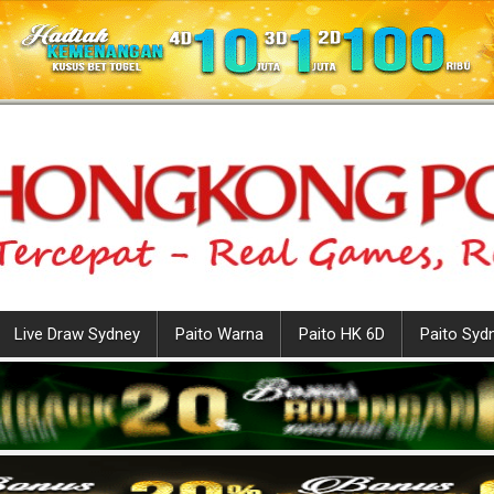
Live Draw Sydney
Paito Warna
Paito HK 6D
Paito Syd