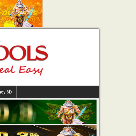
ney 6D