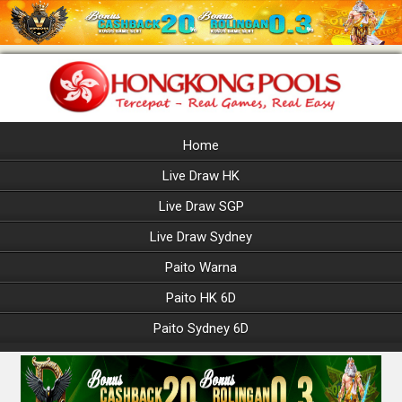
Home
Live Draw HK
Live Draw SGP
Live Draw Sydney
Paito Warna
Paito HK 6D
Paito Sydney 6D