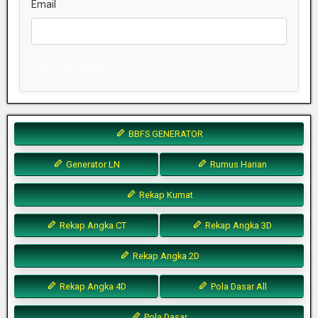
Email
Kirim Komentar
BBFS GENERATOR
Generator LN
Rumus Harian
Rekap Kumat
Rekap Angka CT
Rekap Angka 3D
Rekap Angka 2D
Rekap Angka 4D
Pola Dasar All
Pola Dasar