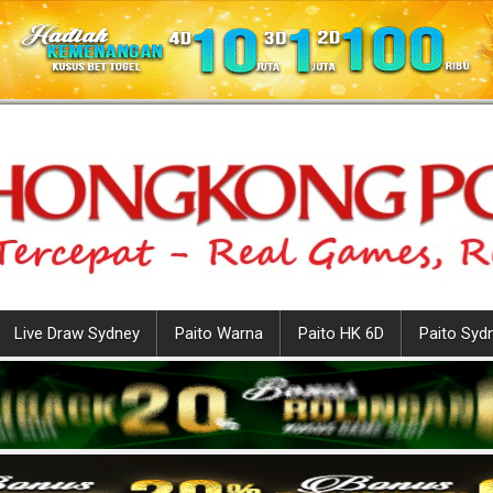
Live Draw Sydney
Paito Warna
Paito HK 6D
Paito Syd