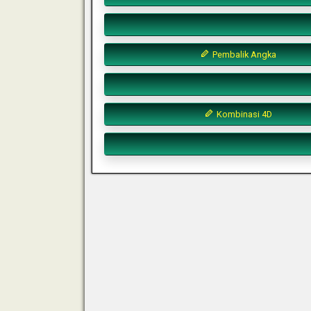
Pembalik Angka
Kombinasi 4D