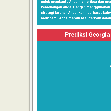
untuk membantu Anda memeriksa dan mem
kemenangan Anda. Dengan menggunakan pr
strategi taruhan Anda. Kami berharap bah
membantu Anda meraih hasil terbaik dala
Prediksi Georgi