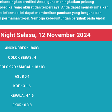
bandingkan prediksi Anda, guna meningkatkan peluang
ediksi yang akurat dan terpercaya, Anda dapat memaksimalkan
wa informasi ini dapat memberikan panduan yang berguna dan
m permainan togel. Semoga keberuntungan berpihak pada Anda!
a Night Selasa, 12 November 2024
ANGKA BBFS :
18403
COLOK BEBAS :
4
COLOK 2D / MACAU :
18 / 03
AS :
8 0 4
KOP :
3 1 6
KEPALA :
4 1 6
EKOR :
0 3 8