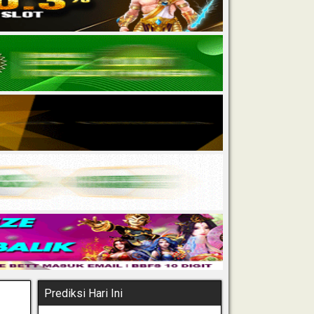
Prediksi Hari Ini