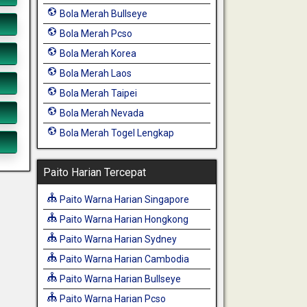
Bola Merah Bullseye
Bola Merah Pcso
Bola Merah Korea
Bola Merah Laos
Bola Merah Taipei
Bola Merah Nevada
Bola Merah Togel Lengkap
Paito Harian Tercepat
Paito Warna Harian Singapore
Paito Warna Harian Hongkong
Paito Warna Harian Sydney
Paito Warna Harian Cambodia
Paito Warna Harian Bullseye
Paito Warna Harian Pcso