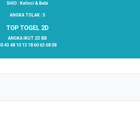
SHIO :
Kelinci & Babi
ANGKA TOLAK :
5
TOP TOGEL 2D
ANGKA IKUT 2D BB
40 43 48 10 13 18 60 63 68 08