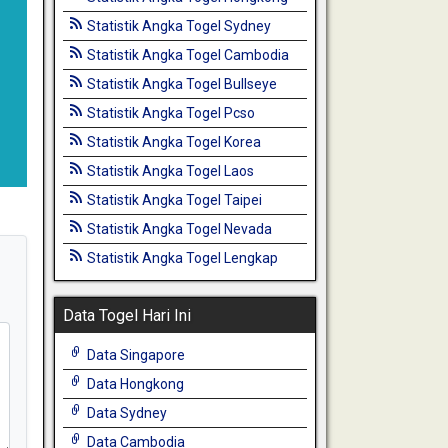
Statistik Angka Togel Sydney
Statistik Angka Togel Cambodia
Statistik Angka Togel Bullseye
Statistik Angka Togel Pcso
Statistik Angka Togel Korea
Statistik Angka Togel Laos
Statistik Angka Togel Taipei
Statistik Angka Togel Nevada
Statistik Angka Togel Lengkap
Data Togel Hari Ini
Data Singapore
Data Hongkong
Data Sydney
Data Cambodia