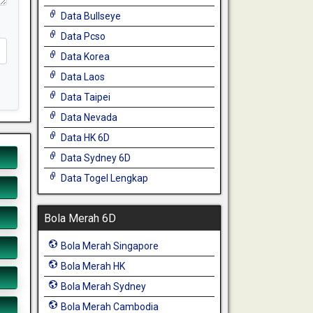
Data Bullseye
Data Pcso
Data Korea
Data Laos
Data Taipei
Data Nevada
Data HK 6D
Data Sydney 6D
Data Togel Lengkap
Bola Merah 6D
Bola Merah Singapore
Bola Merah HK
Bola Merah Sydney
Bola Merah Cambodia