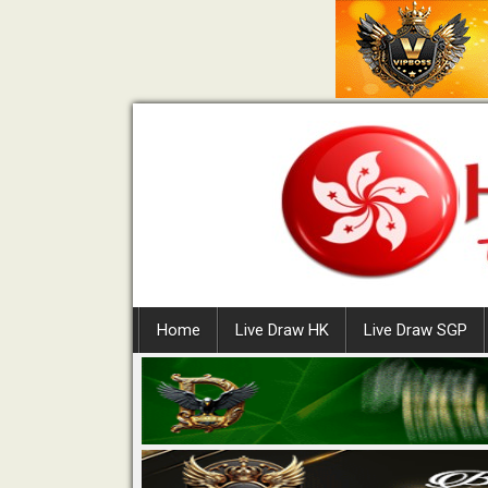
Home
Live Draw HK
Live Draw SGP