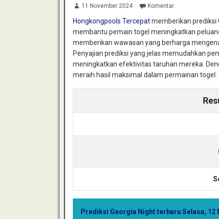
11 November 2024
Komentar
Hongkongpools Tercepat
memberikan prediksi G
membantu pemain togel meningkatkan peluang 
memberikan wawasan yang berharga mengenai 
Penyajian prediksi yang jelas memudahkan pem
meningkatkan efektivitas taruhan mereka. Den
meraih hasil maksimal dalam permainan togel.
Res
S
Prediksi Georgia Night terbaru Selasa, 1