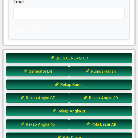
Email
Kirim Komentar
BBFS GENERATOR
Generator LN
Rumus Harian
Rekap Kumat
Rekap Angka CT
Rekap Angka 3D
Rekap Angka 2D
Rekap Angka 4D
Pola Dasar All
Pola Dasar