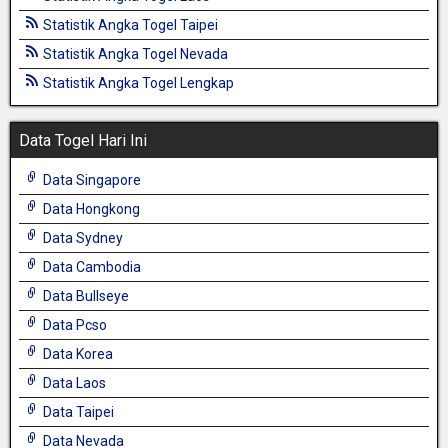
Statistik Angka Togel Taipei
Statistik Angka Togel Nevada
Statistik Angka Togel Lengkap
Data Togel Hari Ini
Data Singapore
Data Hongkong
Data Sydney
Data Cambodia
Data Bullseye
Data Pcso
Data Korea
Data Laos
Data Taipei
Data Nevada