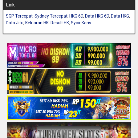
Link
SGP Tercepat
,
Sydney Tercepat
,
HKG 6D
,
Data HKG 6D
,
Data HKG
,
Data Jitu
,
Keluaran HK
,
Result HK
,
Syair Keris