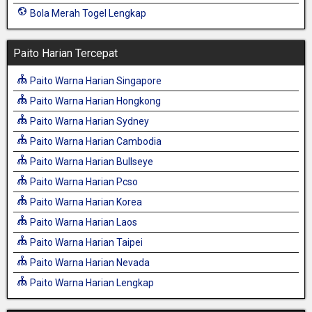
Bola Merah Togel Lengkap
Paito Harian Tercepat
Paito Warna Harian Singapore
Paito Warna Harian Hongkong
Paito Warna Harian Sydney
Paito Warna Harian Cambodia
Paito Warna Harian Bullseye
Paito Warna Harian Pcso
Paito Warna Harian Korea
Paito Warna Harian Laos
Paito Warna Harian Taipei
Paito Warna Harian Nevada
Paito Warna Harian Lengkap