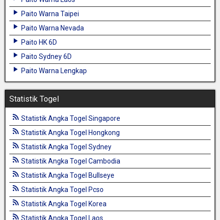
Paito Warna Taipei
Paito Warna Nevada
Paito HK 6D
Paito Sydney 6D
Paito Warna Lengkap
Statistik Togel
Statistik Angka Togel Singapore
Statistik Angka Togel Hongkong
Statistik Angka Togel Sydney
Statistik Angka Togel Cambodia
Statistik Angka Togel Bullseye
Statistik Angka Togel Pcso
Statistik Angka Togel Korea
Statistik Angka Togel Laos