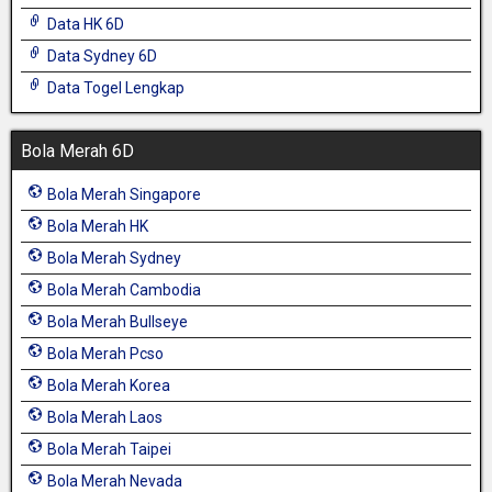
Data HK 6D
Data Sydney 6D
Data Togel Lengkap
Bola Merah 6D
Bola Merah Singapore
Bola Merah HK
Bola Merah Sydney
Bola Merah Cambodia
Bola Merah Bullseye
Bola Merah Pcso
Bola Merah Korea
Bola Merah Laos
Bola Merah Taipei
Bola Merah Nevada