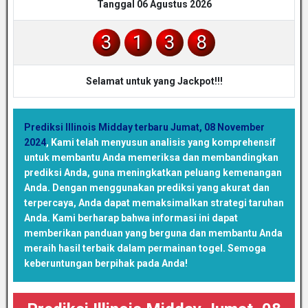
Tanggal 06 Agustus 2026
3
1
3
8
Selamat untuk yang Jackpot!!!
Prediksi Illinois Midday terbaru Jumat, 08 November
2024
,
Kami telah menyusun analisis yang komprehensif
untuk membantu Anda memeriksa dan membandingkan
prediksi Anda, guna meningkatkan peluang kemenangan
Anda. Dengan menggunakan prediksi yang akurat dan
terpercaya, Anda dapat memaksimalkan strategi taruhan
Anda. Kami berharap bahwa informasi ini dapat
memberikan panduan yang berguna dan membantu Anda
meraih hasil terbaik dalam permainan togel. Semoga
keberuntungan berpihak pada Anda!