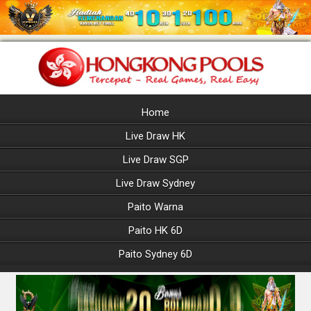
Home
Live Draw HK
Live Draw SGP
Live Draw Sydney
Paito Warna
Paito HK 6D
Paito Sydney 6D