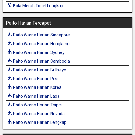
Bola Merah Togel Lengkap
Paito Harian Tercepat
Paito Warna Harian Singapore
Paito Warna Harian Hongkong
Paito Warna Harian Sydney
Paito Warna Harian Cambodia
Paito Warna Harian Bullseye
Paito Warna Harian Pcso
Paito Warna Harian Korea
Paito Warna Harian Laos
Paito Warna Harian Taipei
Paito Warna Harian Nevada
Paito Warna Harian Lengkap