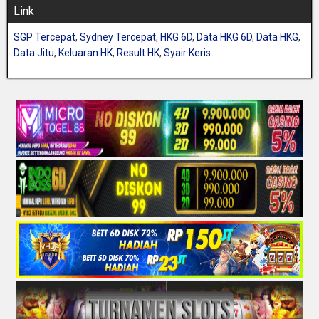
Link
SGP Tercepat
,
Sydney Tercepat
,
HKG 6D
,
Data HKG 6D
,
Data HKG
,
Data Jitu
,
Keluaran HK
,
Result HK
,
Syair Keris