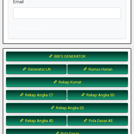
Email
Kirim Komentar
BBFS GENERATOR
Generator LN
Rumus Harian
Rekap Kumat
Rekap Angka CT
Rekap Angka 3D
Rekap Angka 2D
Rekap Angka 4D
Pola Dasar All
Pola Dasar