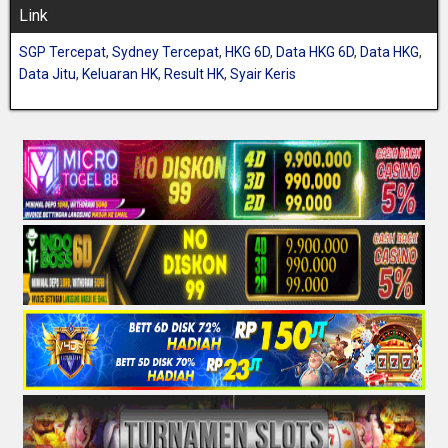
Link
SGP Tercepat
,
Sydney Tercepat
,
HKG 6D
,
Data HKG 6D
,
Data HKG
,
Data Jitu
,
Keluaran HK
,
Result HK
,
Syair Keris