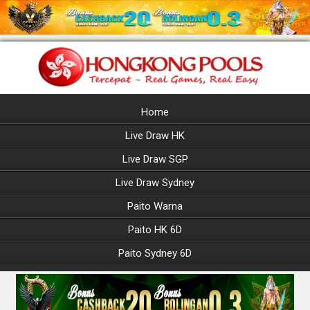
Home
Live Draw HK
Live Draw SGP
Live Draw Sydney
Paito Warna
Paito HK 6D
Paito Sydney 6D