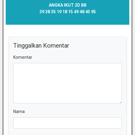
ANGKA IKUT 2D BB
39 38 35 19 18 15 49 48 45 95
Tinggalkan Komentar
Komentar
Nama