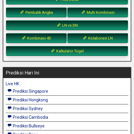
Pembalik Angka
Multi Kombinasi
LN vs DN
Kombinasi 4D
Kolaborasi LN
Kalkulator Togel
Prediksi Hari Ini
Live HK
Prediksi Singapore
Prediksi Hongkong
Prediksi Sydney
Prediksi Cambodia
Prediksi Bullseye