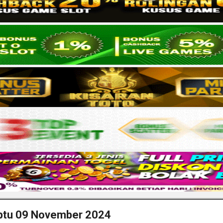
abtu 09 November 2024