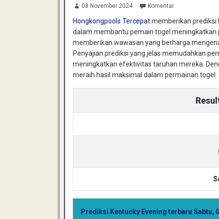
08 November 2024
Komentar
Hongkongpools Tercepat
memberikan prediksi K
dalam membantu pemain togel meningkatkan pe
memberikan wawasan yang berharga mengenai 
Penyajian prediksi yang jelas memudahkan pem
meningkatkan efektivitas taruhan mereka. Den
meraih hasil maksimal dalam permainan togel.
Resul
S
Prediksi Kentucky Evening terbaru Sabtu,