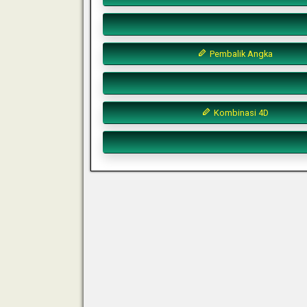
Pembalik Angka
Kombinasi 4D