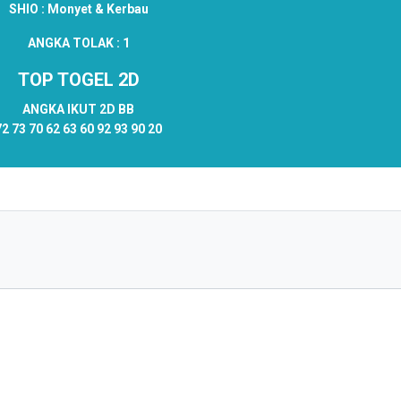
SHIO :
Monyet & Kerbau
ANGKA TOLAK :
1
TOP TOGEL 2D
ANGKA IKUT 2D BB
72 73 70 62 63 60 92 93 90 20