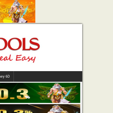
ney 6D