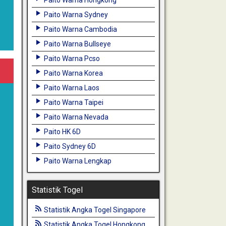
Paito Warna Hongkong
Paito Warna Sydney
Paito Warna Cambodia
Paito Warna Bullseye
Paito Warna Pcso
Paito Warna Korea
Paito Warna Laos
Paito Warna Taipei
Paito Warna Nevada
Paito HK 6D
Paito Sydney 6D
Paito Warna Lengkap
Statistik Togel
Statistik Angka Togel Singapore
Statistik Angka Togel Hongkong