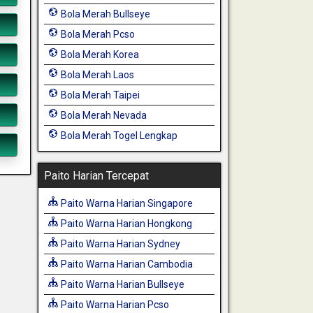
Bola Merah Bullseye
Bola Merah Pcso
Bola Merah Korea
Bola Merah Laos
Bola Merah Taipei
Bola Merah Nevada
Bola Merah Togel Lengkap
Paito Harian Tercepat
Paito Warna Harian Singapore
Paito Warna Harian Hongkong
Paito Warna Harian Sydney
Paito Warna Harian Cambodia
Paito Warna Harian Bullseye
Paito Warna Harian Pcso