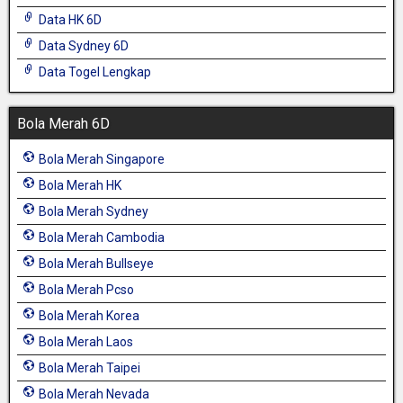
Data HK 6D
Data Sydney 6D
Data Togel Lengkap
Bola Merah 6D
Bola Merah Singapore
Bola Merah HK
Bola Merah Sydney
Bola Merah Cambodia
Bola Merah Bullseye
Bola Merah Pcso
Bola Merah Korea
Bola Merah Laos
Bola Merah Taipei
Bola Merah Nevada