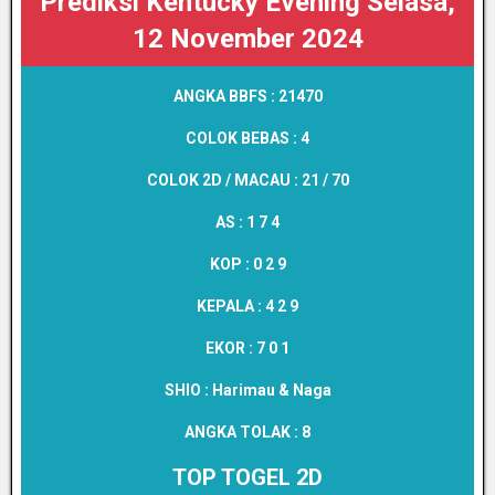
Prediksi Kentucky Evening Selasa,
12 November 2024
ANGKA BBFS :
21470
COLOK BEBAS :
4
COLOK 2D / MACAU :
21 / 70
AS :
1 7 4
KOP :
0 2 9
KEPALA :
4 2 9
EKOR :
7 0 1
SHIO :
Harimau & Naga
ANGKA TOLAK :
8
TOP TOGEL 2D