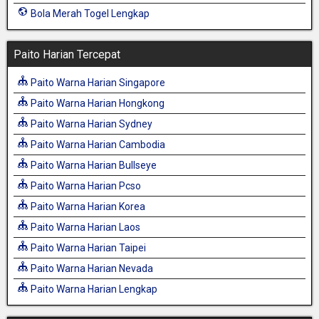
Bola Merah Togel Lengkap
Paito Harian Tercepat
Paito Warna Harian Singapore
Paito Warna Harian Hongkong
Paito Warna Harian Sydney
Paito Warna Harian Cambodia
Paito Warna Harian Bullseye
Paito Warna Harian Pcso
Paito Warna Harian Korea
Paito Warna Harian Laos
Paito Warna Harian Taipei
Paito Warna Harian Nevada
Paito Warna Harian Lengkap