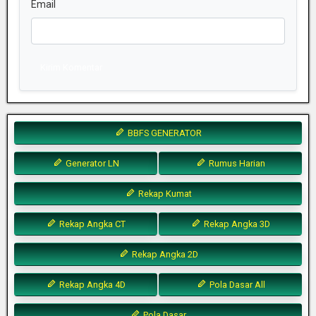
Email
Kirim Komentar
BBFS GENERATOR
Generator LN
Rumus Harian
Rekap Kumat
Rekap Angka CT
Rekap Angka 3D
Rekap Angka 2D
Rekap Angka 4D
Pola Dasar All
Pola Dasar