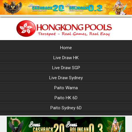
Home
Live Draw HK
Live Draw SGP
Live Draw Sydney
Paito Warna
Paito HK 6D
Paito Sydney 6D