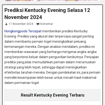
Prediksi Kentucky Evening Selasa 12
November 2024
11 November 2024
Komentar
Hongkongpools Tercepat
memberikan prediksi Kentucky
Evening Prediksi yang akurat dan terpercaya sangat penting
dalam membantu pemain togel meningkatkan peluang
kemenangan mereka. Dengan analisis mendalam, prediksi ini
memberikan wawasan yang berharga mengenai angka-angka
yang berpotensi keluar dalam pengundian berikutnya. Penyajian
prediksi yang jelas memudahkan pemain dalam merumuskan
strategi yang lebih tepat, sehingga dapat meningkatkan
efektivitas taruhan mereka. Dengan pendekatan ini, para pemain
memiliki kesempatan lebih besar untuk meraih hasil maksimal
dalam permainan togel.
Result Kentucky Evening Terbaru