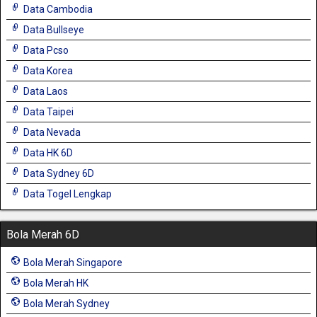
Data Cambodia
Data Bullseye
Data Pcso
Data Korea
Data Laos
Data Taipei
Data Nevada
Data HK 6D
Data Sydney 6D
Data Togel Lengkap
Bola Merah 6D
Bola Merah Singapore
Bola Merah HK
Bola Merah Sydney