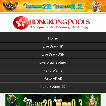
Home
Live Draw HK
Live Draw SGP
Live Draw Sydney
Paito Warna
Paito HK 6D
Paito Sydney 6D