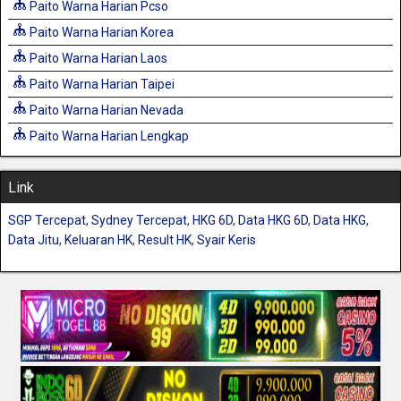
Paito Warna Harian Pcso
Paito Warna Harian Korea
Paito Warna Harian Laos
Paito Warna Harian Taipei
Paito Warna Harian Nevada
Paito Warna Harian Lengkap
Link
SGP Tercepat
,
Sydney Tercepat
,
HKG 6D
,
Data HKG 6D
,
Data HKG
,
Data Jitu
,
Keluaran HK
,
Result HK
,
Syair Keris