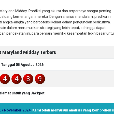
Maryland Midday Prediksi yang akurat dan terpercaya sangat penting
luang kemenangan mereka. Dengan analisis mendalam, prediksi ini
angka-angka yang berpotensi keluar dalam pengundian berikutnya.
ain dalam merumuskan strategi yang lebih tepat, sehingga dapat
gan pendekatan ini, para pemain memiliki kesempatan lebih besar untu
t Maryland Midday Terbaru
Tanggal 05 Agustus 2026
4
4
3
9
elamat untuk yang Jackpot!!!
 07 November 2024
,
Kami telah menyusun analisis yang komprehensi