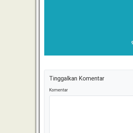
Tinggalkan Komentar
Komentar