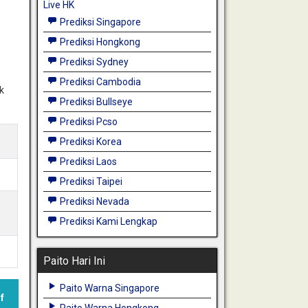
Live HK
Prediksi Singapore
Prediksi Hongkong
Prediksi Sydney
Prediksi Cambodia
k
Prediksi Bullseye
Prediksi Pcso
Prediksi Korea
Prediksi Laos
Prediksi Taipei
Prediksi Nevada
Prediksi Kami Lengkap
Paito Hari Ini
Paito Warna Singapore
f