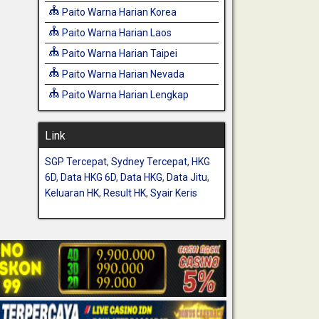
Paito Warna Harian Korea
Paito Warna Harian Laos
Paito Warna Harian Taipei
Paito Warna Harian Nevada
Paito Warna Harian Lengkap
Link
SGP Tercepat
,
Sydney Tercepat
,
HKG
6D
,
Data HKG 6D
,
Data HKG
,
Data Jitu
,
Keluaran HK
,
Result HK
,
Syair Keris