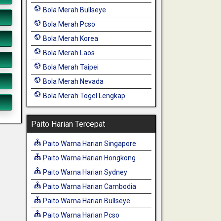
Bola Merah Bullseye
Bola Merah Pcso
Bola Merah Korea
Bola Merah Laos
Bola Merah Taipei
Bola Merah Nevada
Bola Merah Togel Lengkap
Paito Harian Tercepat
Paito Warna Harian Singapore
Paito Warna Harian Hongkong
Paito Warna Harian Sydney
Paito Warna Harian Cambodia
Paito Warna Harian Bullseye
Paito Warna Harian Pcso