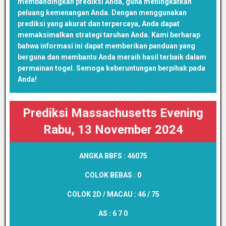
membandingkan prediksi Anda, guna meningkatkan
peluang kemenangan Anda. Dengan menggunakan
prediksi yang akurat dan terpercaya, Anda dapat
memaksimalkan strategi taruhan Anda. Kami berharap
bahwa informasi ini dapat memberikan panduan yang
berguna dan membantu Anda meraih hasil terbaik dalam
permainan togel. Semoga keberuntungan berpihak pada
Anda!
Prediksi Massachusetts Evening
Rabu, 13 November 2024
ANGKA BBFS :
46075
COLOK BEBAS :
0
COLOK 2D / MACAU :
46 / 75
AS :
6 7 0