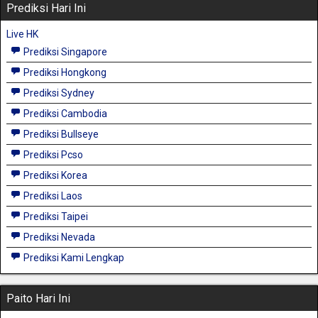
Prediksi Hari Ini
Live HK
Prediksi Singapore
Prediksi Hongkong
Prediksi Sydney
Prediksi Cambodia
Prediksi Bullseye
Prediksi Pcso
Prediksi Korea
Prediksi Laos
Prediksi Taipei
Prediksi Nevada
Prediksi Kami Lengkap
Paito Hari Ini