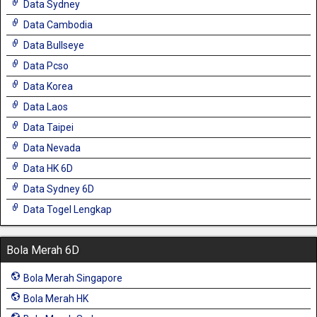
Data Sydney
Data Cambodia
Data Bullseye
Data Pcso
Data Korea
Data Laos
Data Taipei
Data Nevada
Data HK 6D
Data Sydney 6D
Data Togel Lengkap
Bola Merah 6D
Bola Merah Singapore
Bola Merah HK