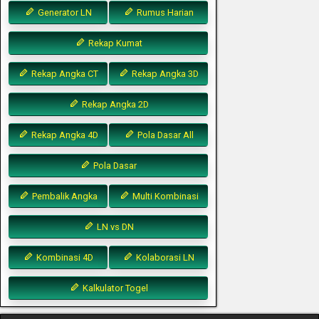
Generator LN
Rumus Harian
Rekap Kumat
Rekap Angka CT
Rekap Angka 3D
Rekap Angka 2D
Rekap Angka 4D
Pola Dasar All
Pola Dasar
Pembalik Angka
Multi Kombinasi
LN vs DN
Kombinasi 4D
Kolaborasi LN
Kalkulator Togel