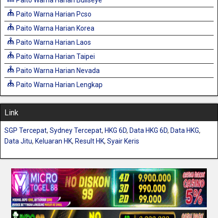
Paito Warna Harian Bullseye
Paito Warna Harian Pcso
Paito Warna Harian Korea
Paito Warna Harian Laos
Paito Warna Harian Taipei
Paito Warna Harian Nevada
Paito Warna Harian Lengkap
Link
SGP Tercepat
,
Sydney Tercepat
,
HKG 6D
,
Data HKG 6D
,
Data HKG
,
Data Jitu
,
Keluaran HK
,
Result HK
,
Syair Keris