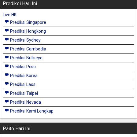
Prediksi Hari Ini
Live HK
Prediksi Singapore
Prediksi Hongkong
Prediksi Sydney
Prediksi Cambodia
Prediksi Bullseye
Prediksi Pcso
Prediksi Korea
Prediksi Laos
Prediksi Taipei
Prediksi Nevada
Prediksi Kami Lengkap
Paito Hari Ini