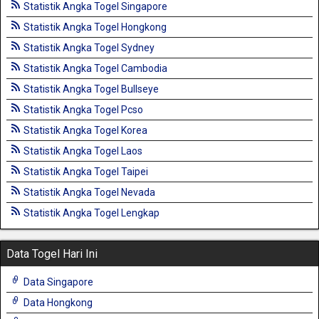
Statistik Angka Togel Singapore
Statistik Angka Togel Hongkong
Statistik Angka Togel Sydney
Statistik Angka Togel Cambodia
Statistik Angka Togel Bullseye
Statistik Angka Togel Pcso
Statistik Angka Togel Korea
Statistik Angka Togel Laos
Statistik Angka Togel Taipei
Statistik Angka Togel Nevada
Statistik Angka Togel Lengkap
Data Togel Hari Ini
Data Singapore
Data Hongkong