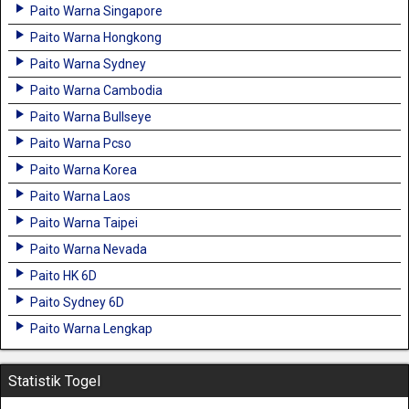
Paito Warna Singapore
Paito Warna Hongkong
Paito Warna Sydney
Paito Warna Cambodia
Paito Warna Bullseye
Paito Warna Pcso
Paito Warna Korea
Paito Warna Laos
Paito Warna Taipei
Paito Warna Nevada
Paito HK 6D
Paito Sydney 6D
Paito Warna Lengkap
Statistik Togel