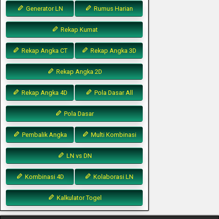
Generator LN
Rumus Harian
Rekap Kumat
Rekap Angka CT
Rekap Angka 3D
Rekap Angka 2D
Rekap Angka 4D
Pola Dasar All
Pola Dasar
Pembalik Angka
Multi Kombinasi
LN vs DN
Kombinasi 4D
Kolaborasi LN
Kalkulator Togel