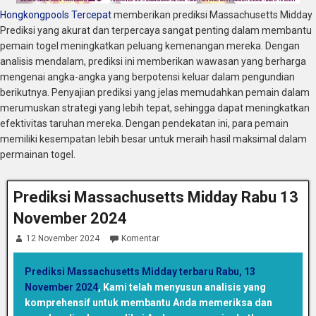
Hongkongpools Tercepat
memberikan prediksi Massachusetts Midday
Prediksi yang akurat dan terpercaya sangat penting dalam membantu
pemain togel meningkatkan peluang kemenangan mereka. Dengan
analisis mendalam, prediksi ini memberikan wawasan yang berharga
mengenai angka-angka yang berpotensi keluar dalam pengundian
berikutnya. Penyajian prediksi yang jelas memudahkan pemain dalam
merumuskan strategi yang lebih tepat, sehingga dapat meningkatkan
efektivitas taruhan mereka. Dengan pendekatan ini, para pemain
memiliki kesempatan lebih besar untuk meraih hasil maksimal dalam
permainan togel.
Prediksi Massachusetts Midday Rabu 13
November 2024
12 November 2024
Komentar
Prediksi Massachusetts Midday terbaru Rabu, 13
November 2024
,
Kami telah menyusun analisis yang
komprehensif untuk membantu Anda memeriksa dan