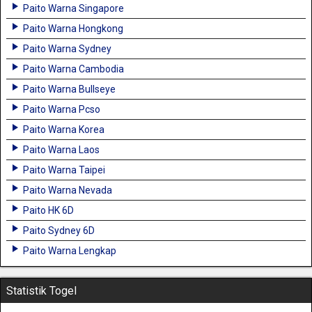
Paito Warna Singapore
Paito Warna Hongkong
Paito Warna Sydney
Paito Warna Cambodia
Paito Warna Bullseye
Paito Warna Pcso
Paito Warna Korea
Paito Warna Laos
Paito Warna Taipei
Paito Warna Nevada
Paito HK 6D
Paito Sydney 6D
Paito Warna Lengkap
Statistik Togel