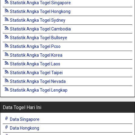
Statistik Angka Togel Singapore
Statistik Angka Togel Hongkong
Statistik Angka Togel Sydney
Statistik Angka Togel Cambodia
Statistik Angka Togel Bullseye
Statistik Angka Togel Pcso
Statistik Angka Togel Korea
Statistik Angka Togel Laos
Statistik Angka Togel Taipei
Statistik Angka Togel Nevada
Statistik Angka Togel Lengkap
Data Togel Hari Ini
Data Singapore
Data Hongkong