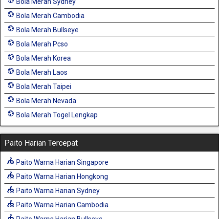
Bola Merah Sydney
Bola Merah Cambodia
Bola Merah Bullseye
Bola Merah Pcso
Bola Merah Korea
Bola Merah Laos
Bola Merah Taipei
Bola Merah Nevada
Bola Merah Togel Lengkap
Paito Harian Tercepat
Paito Warna Harian Singapore
Paito Warna Harian Hongkong
Paito Warna Harian Sydney
Paito Warna Harian Cambodia