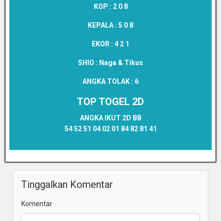
KOP :
2 0 8
KEPALA :
5 0 8
EKOR :
4 2 1
SHIO :
Naga & Tikus
ANGKA TOLAK :
6
TOP TOGEL 2D
ANGKA IKUT 2D BB
54 52 51 04 02 01 84 82 81 41
Tinggalkan Komentar
Komentar