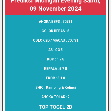
Prediksi Michigan Evening Sabtu,
09 November 2024
ANGKA BBFS :
70531
COLOK BEBAS :
5
COLOK 2D / MACAU :
70 / 31
AS :
0 3 5
KOP :
1 7 8
KEPALA :
5 7 8
EKOR :
3 1 0
SHIO :
Kambing & Kelinci
ANGKA TOLAK :
2
TOP TOGEL 2D