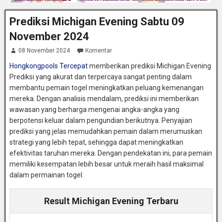
Prediksi Michigan Evening Sabtu 09
November 2024
08 November 2024
Komentar
Hongkongpools Tercepat
memberikan prediksi Michigan Evening
Prediksi yang akurat dan terpercaya sangat penting dalam
membantu pemain togel meningkatkan peluang kemenangan
mereka. Dengan analisis mendalam, prediksi ini memberikan
wawasan yang berharga mengenai angka-angka yang
berpotensi keluar dalam pengundian berikutnya. Penyajian
prediksi yang jelas memudahkan pemain dalam merumuskan
strategi yang lebih tepat, sehingga dapat meningkatkan
efektivitas taruhan mereka. Dengan pendekatan ini, para pemain
memiliki kesempatan lebih besar untuk meraih hasil maksimal
dalam permainan togel.
Result Michigan Evening Terbaru