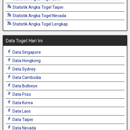
Statistik Angka Togel Taipei
Statistik Angka Togel Nevada
Statistik Angka Togel Lengkap
Data Togel Hari Ini
Data Singapore
Data Hongkong
Data Sydney
Data Cambodia
Data Bullseye
Data Pcso
Data Korea
Data Laos
Data Taipei
Data Nevada