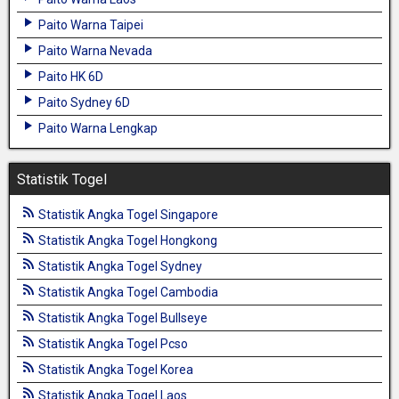
Paito Warna Taipei
Paito Warna Nevada
Paito HK 6D
Paito Sydney 6D
Paito Warna Lengkap
Statistik Togel
Statistik Angka Togel Singapore
Statistik Angka Togel Hongkong
Statistik Angka Togel Sydney
Statistik Angka Togel Cambodia
Statistik Angka Togel Bullseye
Statistik Angka Togel Pcso
Statistik Angka Togel Korea
Statistik Angka Togel Laos