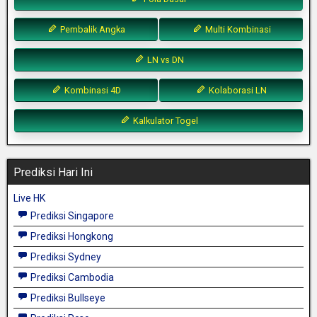
Pembalik Angka
Multi Kombinasi
LN vs DN
Kombinasi 4D
Kolaborasi LN
Kalkulator Togel
Prediksi Hari Ini
Live HK
Prediksi Singapore
Prediksi Hongkong
Prediksi Sydney
Prediksi Cambodia
Prediksi Bullseye