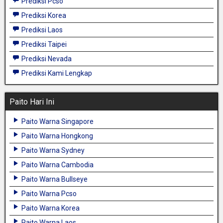
Prediksi Pcso
Prediksi Korea
Prediksi Laos
Prediksi Taipei
Prediksi Nevada
Prediksi Kami Lengkap
Paito Hari Ini
Paito Warna Singapore
Paito Warna Hongkong
Paito Warna Sydney
Paito Warna Cambodia
Paito Warna Bullseye
Paito Warna Pcso
Paito Warna Korea
Paito Warna Laos