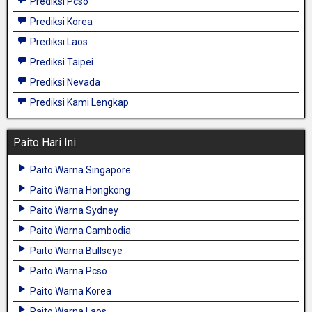
Prediksi Pcso
Prediksi Korea
Prediksi Laos
Prediksi Taipei
Prediksi Nevada
Prediksi Kami Lengkap
Paito Hari Ini
Paito Warna Singapore
Paito Warna Hongkong
Paito Warna Sydney
Paito Warna Cambodia
Paito Warna Bullseye
Paito Warna Pcso
Paito Warna Korea
Paito Warna Laos