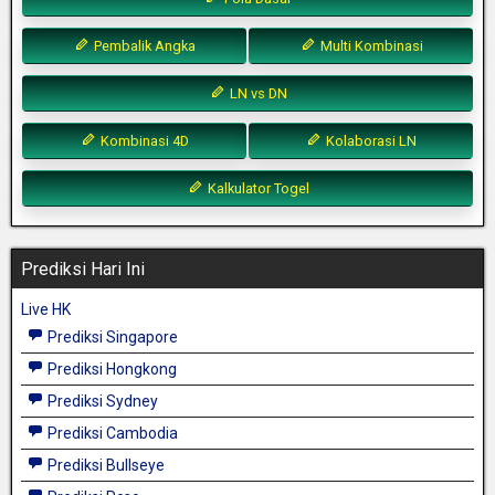
Pembalik Angka
Multi Kombinasi
LN vs DN
Kombinasi 4D
Kolaborasi LN
Kalkulator Togel
Prediksi Hari Ini
Live HK
Prediksi Singapore
Prediksi Hongkong
Prediksi Sydney
Prediksi Cambodia
Prediksi Bullseye