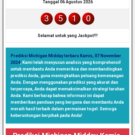
Tanggal 06 Agustus 2026
3
5
1
0
Selamat untuk yang Jackpot!!!
Prediksi Michigan Midday terbaru Kamis, 07 November
2024
,
Kami telah menyusun analisis yang komprehensif
untuk membantu Anda memeriksa dan membandingkan
prediksi Anda, guna meningkatkan peluang kemenangan
Anda. Dengan menggunakan prediksi yang akurat dan
terpercaya, Anda dapat memaksimalkan strategi taruhan
Anda. Kami berharap bahwa informasi ini dapat
memberikan panduan yang berguna dan membantu Anda
meraih hasil terbaik dalam permainan togel. Semoga
keberuntungan berpihak pada Anda!