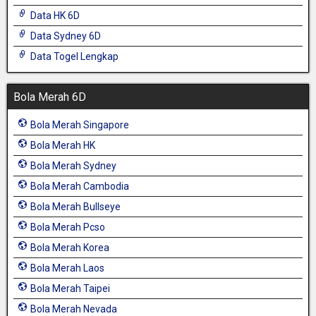
Data HK 6D
Data Sydney 6D
Data Togel Lengkap
Bola Merah 6D
Bola Merah Singapore
Bola Merah HK
Bola Merah Sydney
Bola Merah Cambodia
Bola Merah Bullseye
Bola Merah Pcso
Bola Merah Korea
Bola Merah Laos
Bola Merah Taipei
Bola Merah Nevada