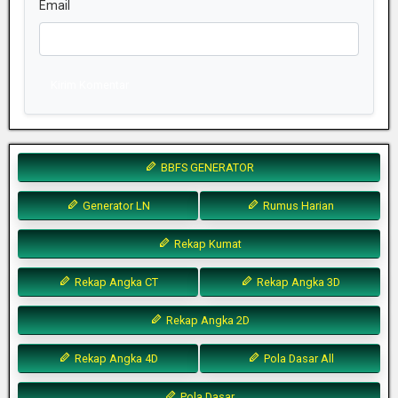
Email
Kirim Komentar
BBFS GENERATOR
Generator LN
Rumus Harian
Rekap Kumat
Rekap Angka CT
Rekap Angka 3D
Rekap Angka 2D
Rekap Angka 4D
Pola Dasar All
Pola Dasar