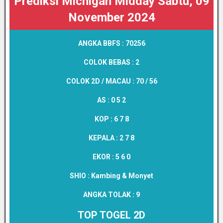
Prediksi Michigan Midday Sabtu, 09
November 2024
ANGKA BBFS :
70256
COLOK BEBAS :
2
COLOK 2D / MACAU :
70 / 56
AS :
0 5 2
KOP :
6 7 8
KEPALA :
2 7 8
EKOR :
5 6 0
SHIO :
Kambing & Monyet
ANGKA TOLAK :
9
TOP TOGEL 2D