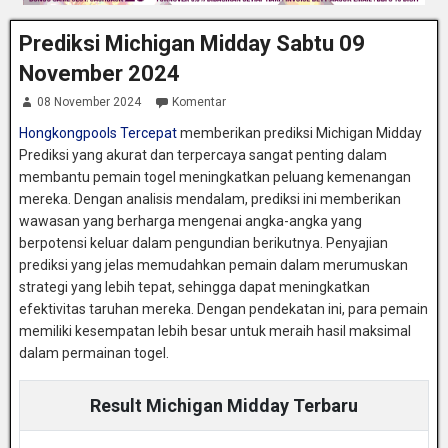
Prediksi Michigan Midday Sabtu 09
November 2024
08 November 2024
Komentar
Hongkongpools Tercepat
memberikan prediksi Michigan Midday
Prediksi yang akurat dan terpercaya sangat penting dalam
membantu pemain togel meningkatkan peluang kemenangan
mereka. Dengan analisis mendalam, prediksi ini memberikan
wawasan yang berharga mengenai angka-angka yang
berpotensi keluar dalam pengundian berikutnya. Penyajian
prediksi yang jelas memudahkan pemain dalam merumuskan
strategi yang lebih tepat, sehingga dapat meningkatkan
efektivitas taruhan mereka. Dengan pendekatan ini, para pemain
memiliki kesempatan lebih besar untuk meraih hasil maksimal
dalam permainan togel.
Result Michigan Midday Terbaru