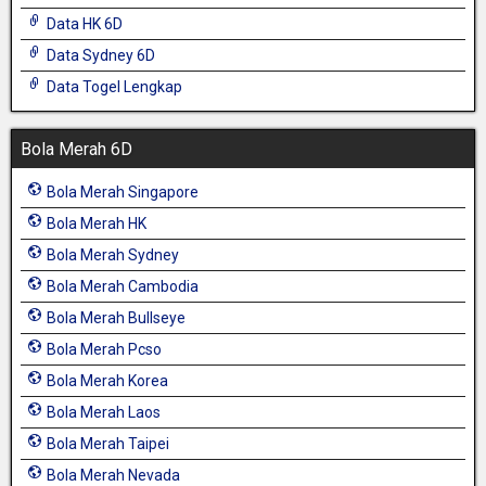
Data HK 6D
Data Sydney 6D
Data Togel Lengkap
Bola Merah 6D
Bola Merah Singapore
Bola Merah HK
Bola Merah Sydney
Bola Merah Cambodia
Bola Merah Bullseye
Bola Merah Pcso
Bola Merah Korea
Bola Merah Laos
Bola Merah Taipei
Bola Merah Nevada