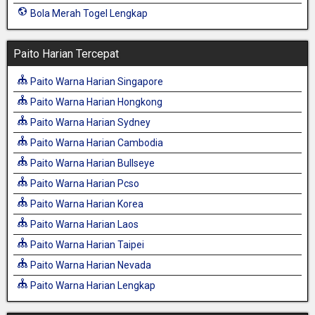
Bola Merah Togel Lengkap
Paito Harian Tercepat
Paito Warna Harian Singapore
Paito Warna Harian Hongkong
Paito Warna Harian Sydney
Paito Warna Harian Cambodia
Paito Warna Harian Bullseye
Paito Warna Harian Pcso
Paito Warna Harian Korea
Paito Warna Harian Laos
Paito Warna Harian Taipei
Paito Warna Harian Nevada
Paito Warna Harian Lengkap