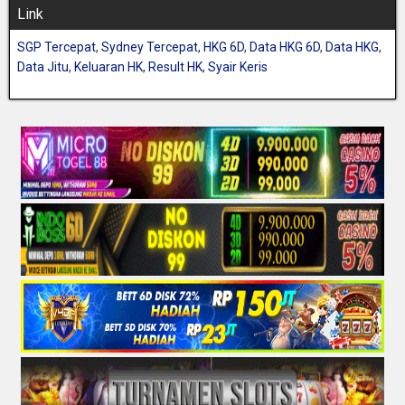
Link
SGP Tercepat
,
Sydney Tercepat
,
HKG 6D
,
Data HKG 6D
,
Data HKG
,
Data Jitu
,
Keluaran HK
,
Result HK
,
Syair Keris