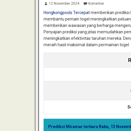
12 November 2024
Komentar
Hongkongpools Tercepat
memberikan prediksi 
membantu pemain togel meningkatkan peluang 
memberikan wawasan yang berharga mengenai 
Penyajian prediksi yang jelas memudahkan pem
meningkatkan efektivitas taruhan mereka. Den
meraih hasil maksimal dalam permainan togel.
R
S
Prediksi Miramar terbaru Rabu, 13 Novem