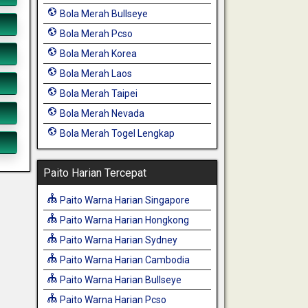
Bola Merah Bullseye
Bola Merah Pcso
Bola Merah Korea
Bola Merah Laos
Bola Merah Taipei
Bola Merah Nevada
Bola Merah Togel Lengkap
Paito Harian Tercepat
Paito Warna Harian Singapore
Paito Warna Harian Hongkong
Paito Warna Harian Sydney
Paito Warna Harian Cambodia
Paito Warna Harian Bullseye
Paito Warna Harian Pcso