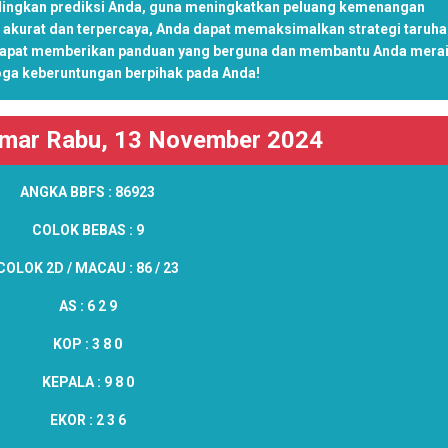
gkan prediksi Anda, guna meningkatkan peluang kemenangan
akurat dan terpercaya, Anda dapat memaksimalkan strategi taruha
 dapat memberikan panduan yang berguna dan membantu Anda mera
oga keberuntungan berpihak pada Anda!
amar Rabu, 13 November 2024
ANGKA BBFS :
86923
COLOK BEBAS :
9
COLOK 2D / MACAU :
86 / 23
AS :
6 2 9
KOP :
3 8 0
KEPALA :
9 8 0
EKOR :
2 3 6