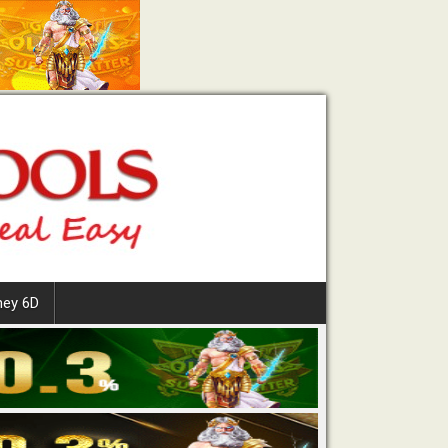
ney 6D