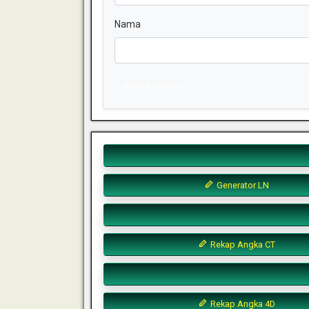
Nama
Kirim Komentar
Generator LN
Rekap Angka CT
Rekap Angka 4D