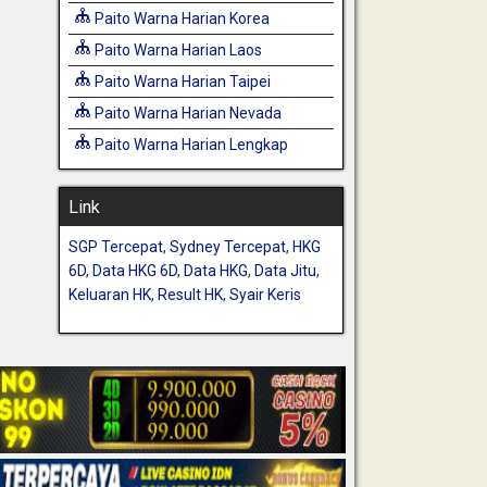
Paito Warna Harian Korea
Paito Warna Harian Laos
Paito Warna Harian Taipei
Paito Warna Harian Nevada
Paito Warna Harian Lengkap
Link
SGP Tercepat
,
Sydney Tercepat
,
HKG
6D
,
Data HKG 6D
,
Data HKG
,
Data Jitu
,
Keluaran HK
,
Result HK
,
Syair Keris