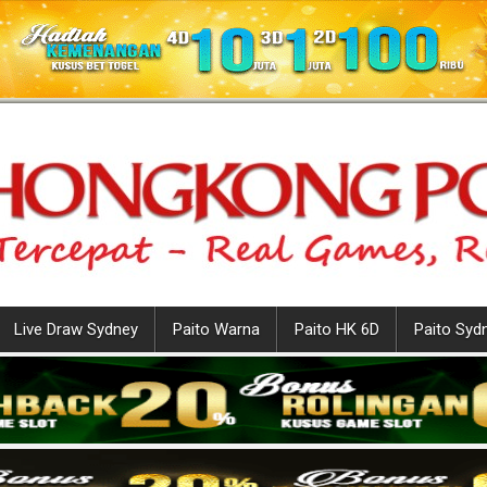
Live Draw Sydney
Paito Warna
Paito HK 6D
Paito Syd