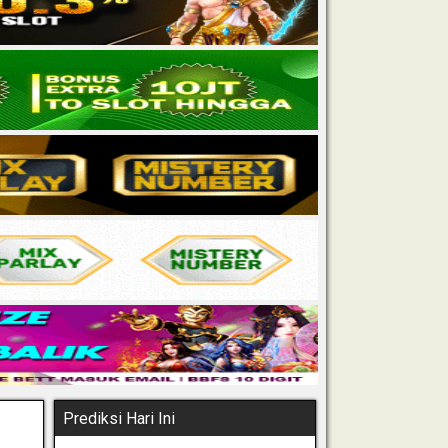
Prediksi Hari Ini