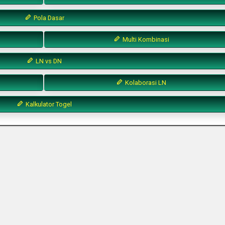
Pola Dasar
Multi Kombinasi
LN vs DN
Kolaborasi LN
Kalkulator Togel