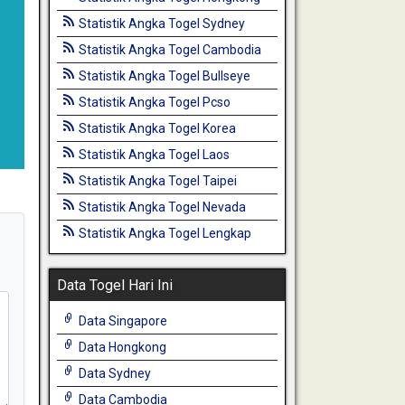
Statistik Angka Togel Sydney
Statistik Angka Togel Cambodia
Statistik Angka Togel Bullseye
Statistik Angka Togel Pcso
Statistik Angka Togel Korea
Statistik Angka Togel Laos
Statistik Angka Togel Taipei
Statistik Angka Togel Nevada
Statistik Angka Togel Lengkap
Data Togel Hari Ini
Data Singapore
Data Hongkong
Data Sydney
Data Cambodia