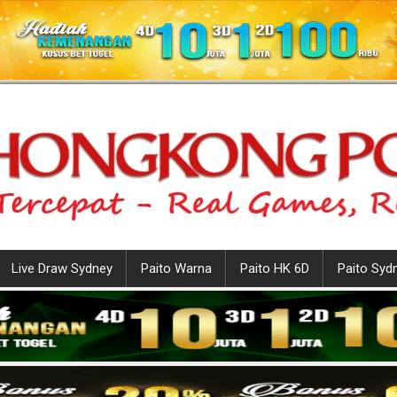
Live Draw Sydney
Paito Warna
Paito HK 6D
Paito Syd