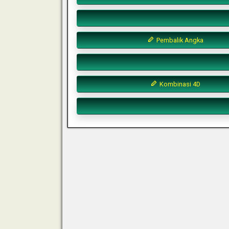
Pembalik Angka
Kombinasi 4D