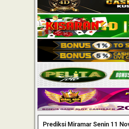
Prediksi Miramar Senin 11 N