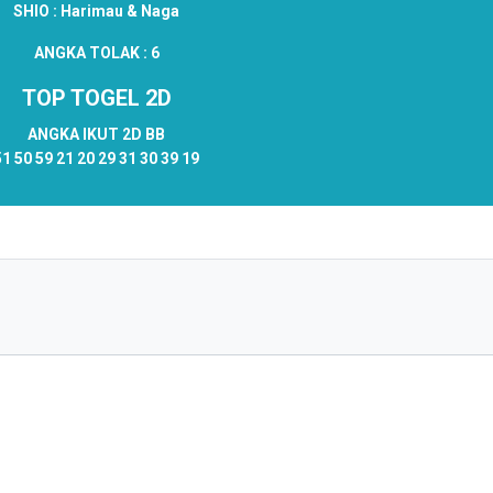
SHIO :
Harimau & Naga
ANGKA TOLAK :
6
TOP TOGEL 2D
ANGKA IKUT 2D BB
51 50 59 21 20 29 31 30 39 19