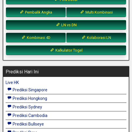
Pembalik Angka
Multi Kombinasi
LN vs DN
Kombinasi 4D
Kolaborasi LN
Kalkulator Togel
Prediksi Hari Ini
Live HK
Prediksi Singapore
Prediksi Hongkong
Prediksi Sydney
Prediksi Cambodia
Prediksi Bullseye