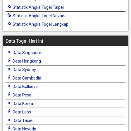
Statistik Angka Togel Taipei
Statistik Angka Togel Nevada
Statistik Angka Togel Lengkap
Data Togel Hari Ini
Data Singapore
Data Hongkong
Data Sydney
Data Cambodia
Data Bullseye
Data Pcso
Data Korea
Data Laos
Data Taipei
Data Nevada