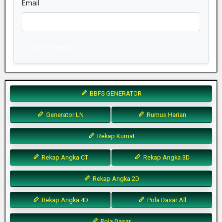
Email
Kirim Komentar
BBFS GENERATOR
Generator LN
Rumus Harian
Rekap Kumat
Rekap Angka CT
Rekap Angka 3D
Rekap Angka 2D
Rekap Angka 4D
Pola Dasar All
Pola Dasar