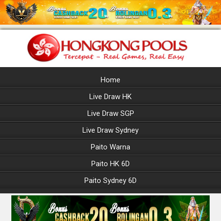
Home
Live Draw HK
Live Draw SGP
Live Draw Sydney
Paito Warna
Paito HK 6D
Paito Sydney 6D