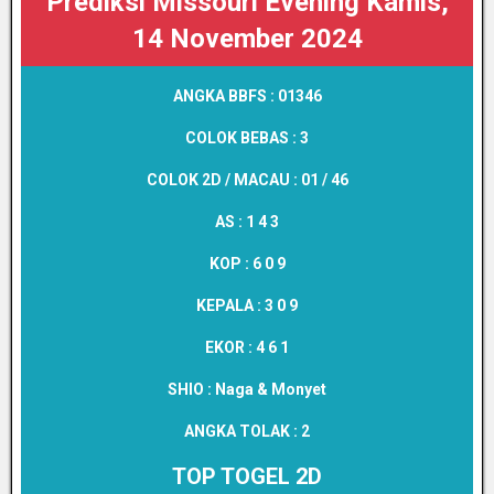
Prediksi Missouri Evening Kamis,
14 November 2024
ANGKA BBFS :
01346
COLOK BEBAS :
3
COLOK 2D / MACAU :
01 / 46
AS :
1 4 3
KOP :
6 0 9
KEPALA :
3 0 9
EKOR :
4 6 1
SHIO :
Naga & Monyet
ANGKA TOLAK :
2
TOP TOGEL 2D