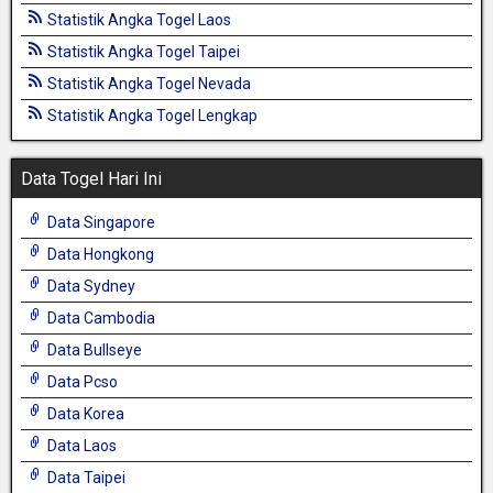
Statistik Angka Togel Laos
Statistik Angka Togel Taipei
Statistik Angka Togel Nevada
Statistik Angka Togel Lengkap
Data Togel Hari Ini
Data Singapore
Data Hongkong
Data Sydney
Data Cambodia
Data Bullseye
Data Pcso
Data Korea
Data Laos
Data Taipei