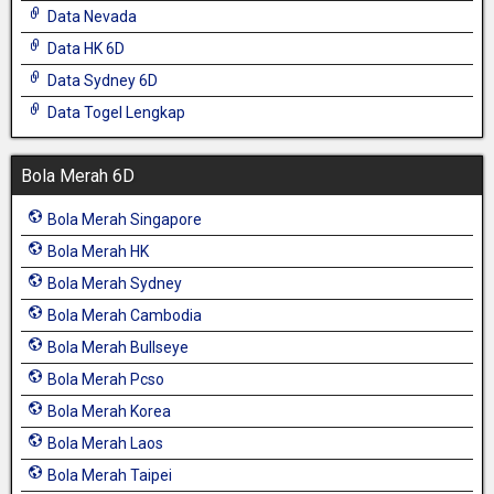
Data Nevada
Data HK 6D
Data Sydney 6D
Data Togel Lengkap
Bola Merah 6D
Bola Merah Singapore
Bola Merah HK
Bola Merah Sydney
Bola Merah Cambodia
Bola Merah Bullseye
Bola Merah Pcso
Bola Merah Korea
Bola Merah Laos
Bola Merah Taipei