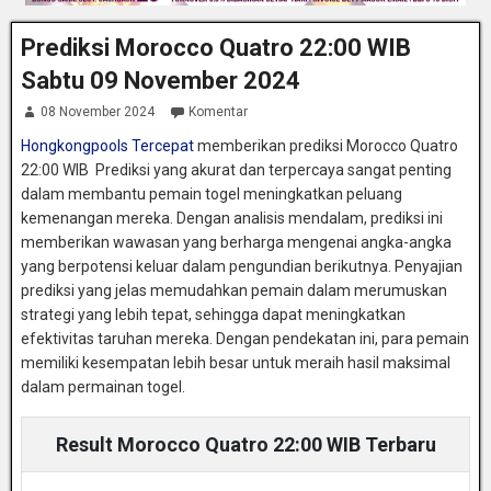
Prediksi Morocco Quatro 22:00 WIB
Sabtu 09 November 2024
08 November 2024
Komentar
Hongkongpools Tercepat
memberikan prediksi Morocco Quatro
22:00 WIB Prediksi yang akurat dan terpercaya sangat penting
dalam membantu pemain togel meningkatkan peluang
kemenangan mereka. Dengan analisis mendalam, prediksi ini
memberikan wawasan yang berharga mengenai angka-angka
yang berpotensi keluar dalam pengundian berikutnya. Penyajian
prediksi yang jelas memudahkan pemain dalam merumuskan
strategi yang lebih tepat, sehingga dapat meningkatkan
efektivitas taruhan mereka. Dengan pendekatan ini, para pemain
memiliki kesempatan lebih besar untuk meraih hasil maksimal
dalam permainan togel.
Result Morocco Quatro 22:00 WIB Terbaru