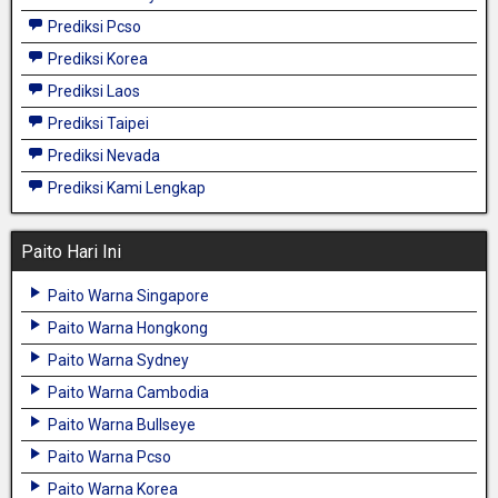
Prediksi Pcso
Prediksi Korea
Prediksi Laos
Prediksi Taipei
Prediksi Nevada
Prediksi Kami Lengkap
Paito Hari Ini
Paito Warna Singapore
Paito Warna Hongkong
Paito Warna Sydney
Paito Warna Cambodia
Paito Warna Bullseye
Paito Warna Pcso
Paito Warna Korea