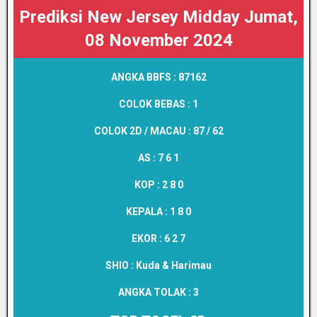
Prediksi New Jersey Midday Jumat,
08 November 2024
ANGKA BBFS :
87162
COLOK BEBAS :
1
COLOK 2D / MACAU :
87 / 62
AS :
7 6 1
KOP :
2 8 0
KEPALA :
1 8 0
EKOR :
6 2 7
SHIO :
Kuda & Harimau
ANGKA TOLAK :
3