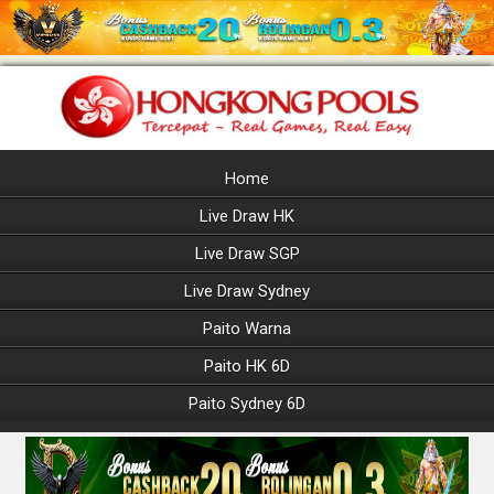
Home
Live Draw HK
Live Draw SGP
Live Draw Sydney
Paito Warna
Paito HK 6D
Paito Sydney 6D