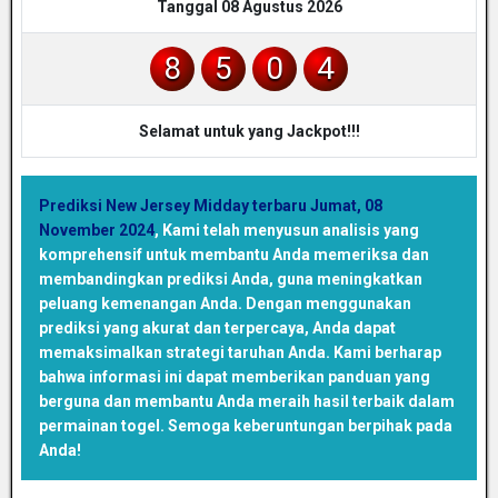
Tanggal 08 Agustus 2026
8
5
0
4
Selamat untuk yang Jackpot!!!
Prediksi New Jersey Midday terbaru Jumat, 08
November 2024
,
Kami telah menyusun analisis yang
komprehensif untuk membantu Anda memeriksa dan
membandingkan prediksi Anda, guna meningkatkan
peluang kemenangan Anda. Dengan menggunakan
prediksi yang akurat dan terpercaya, Anda dapat
memaksimalkan strategi taruhan Anda. Kami berharap
bahwa informasi ini dapat memberikan panduan yang
berguna dan membantu Anda meraih hasil terbaik dalam
permainan togel. Semoga keberuntungan berpihak pada
Anda!