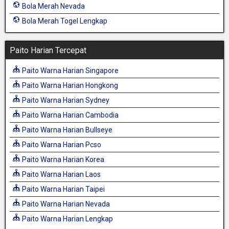
Bola Merah Nevada
Bola Merah Togel Lengkap
Paito Harian Tercepat
Paito Warna Harian Singapore
Paito Warna Harian Hongkong
Paito Warna Harian Sydney
Paito Warna Harian Cambodia
Paito Warna Harian Bullseye
Paito Warna Harian Pcso
Paito Warna Harian Korea
Paito Warna Harian Laos
Paito Warna Harian Taipei
Paito Warna Harian Nevada
Paito Warna Harian Lengkap