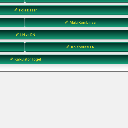
Pola Dasar
Multi Kombinasi
LN vs DN
Kolaborasi LN
Kalkulator Togel