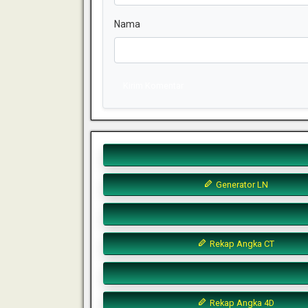
Nama
Kirim Komentar
Generator LN
Rekap Angka CT
Rekap Angka 4D