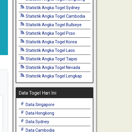
Statistik Angka Togel Sydney
Statistik Angka Togel Cambodia
Statistik Angka Togel Bullseye
Statistik Angka Togel Pcso
Statistik Angka Togel Korea
Statistik Angka Togel Laos
Statistik Angka Togel Taipei
Statistik Angka Togel Nevada
Statistik Angka Togel Lengkap
Data Togel Hari Ini
Data Singapore
Data Hongkong
Data Sydney
Data Cambodia