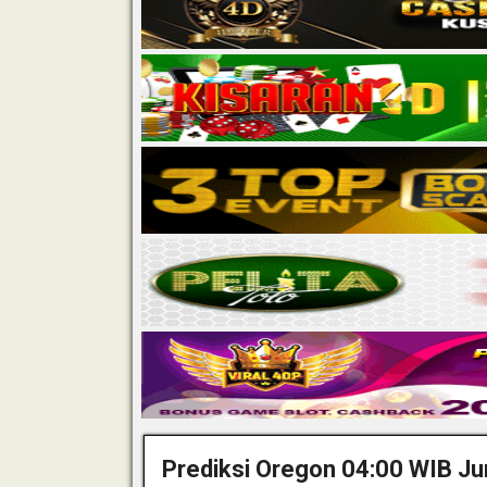
Prediksi Oregon 04:00 WIB 