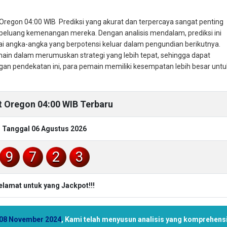
regon 04:00 WIB Prediksi yang akurat dan terpercaya sangat penting
luang kemenangan mereka. Dengan analisis mendalam, prediksi ini
angka-angka yang berpotensi keluar dalam pengundian berikutnya.
ain dalam merumuskan strategi yang lebih tepat, sehingga dapat
gan pendekatan ini, para pemain memiliki kesempatan lebih besar untu
t Oregon 04:00 WIB Terbaru
Tanggal 06 Agustus 2026
9
7
2
3
elamat untuk yang Jackpot!!!
, 08 November 2024
,
Kami telah menyusun analisis yang komprehensi