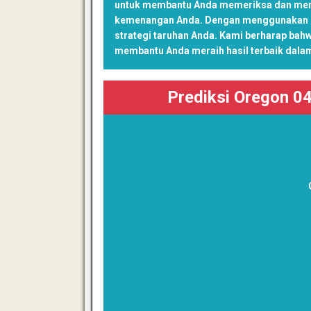
untuk membantu Anda memeriksa dan mem
kemenangan Anda. Dengan menggunakan pr
strategi taruhan Anda. Kami berharap bah
membantu Anda meraih hasil terbaik dala
Prediksi Oregon 0