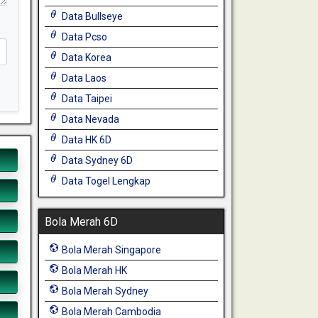
Data Bullseye
Data Pcso
Data Korea
Data Laos
Data Taipei
Data Nevada
Data HK 6D
Data Sydney 6D
Data Togel Lengkap
Bola Merah 6D
Bola Merah Singapore
Bola Merah HK
Bola Merah Sydney
Bola Merah Cambodia