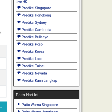
Live HK
Prediksi Singapore
Prediksi Hongkong
Prediksi Sydney
Prediksi Cambodia
k
Prediksi Bullseye
Prediksi Pcso
Prediksi Korea
Prediksi Laos
Prediksi Taipei
Prediksi Nevada
Prediksi Kami Lengkap
Paito Hari Ini
Paito Warna Singapore
f