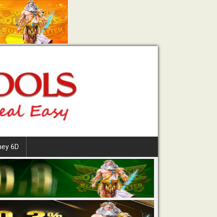
ney 6D