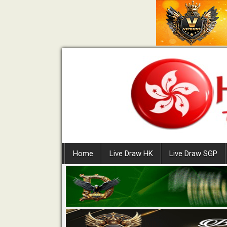
Home
Live Draw HK
Live Draw SGP