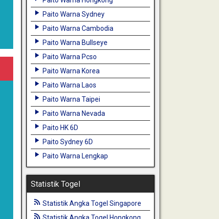
Paito Warna Hongkong
Paito Warna Sydney
Paito Warna Cambodia
Paito Warna Bullseye
Paito Warna Pcso
Paito Warna Korea
Paito Warna Laos
Paito Warna Taipei
Paito Warna Nevada
Paito HK 6D
Paito Sydney 6D
Paito Warna Lengkap
Statistik Togel
Statistik Angka Togel Singapore
Statistik Angka Togel Hongkong