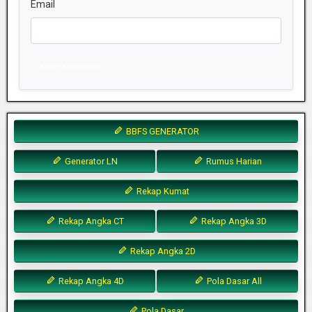
Email
Kirim Komentar
BBFS GENERATOR
Generator LN
Rumus Harian
Rekap Kumat
Rekap Angka CT
Rekap Angka 3D
Rekap Angka 2D
Rekap Angka 4D
Pola Dasar All
Pola Dasar