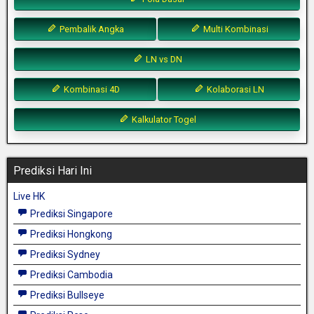
Pembalik Angka
Multi Kombinasi
LN vs DN
Kombinasi 4D
Kolaborasi LN
Kalkulator Togel
Prediksi Hari Ini
Live HK
Prediksi Singapore
Prediksi Hongkong
Prediksi Sydney
Prediksi Cambodia
Prediksi Bullseye