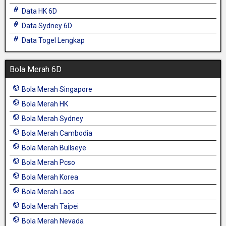
Data HK 6D
Data Sydney 6D
Data Togel Lengkap
Bola Merah 6D
Bola Merah Singapore
Bola Merah HK
Bola Merah Sydney
Bola Merah Cambodia
Bola Merah Bullseye
Bola Merah Pcso
Bola Merah Korea
Bola Merah Laos
Bola Merah Taipei
Bola Merah Nevada