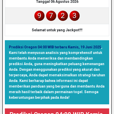
Tanggal 06 Agustus 2026
9
7
2
3
Selamat untuk yang Jackpot!!!
Prediksi Oregon 04:00 WIB terbaru Kamis, 19 Juni 2025
,
Kami telah menyusun analisis yang komprehensif untuk
membantu Anda memeriksa dan membandingkan
prediksi Anda, guna meningkatkan peluang kemenangan
Anda. Dengan menggunakan prediksi yang akurat dan
terpercaya, Anda dapat memaksimalkan strategi taruhan
Anda. Kami berharap bahwa informasi ini dapat
memberikan panduan yang berguna dan membantu Anda
meraih hasil terbaik dalam permainan togel. Semoga
keberuntungan berpihak pada Anda!