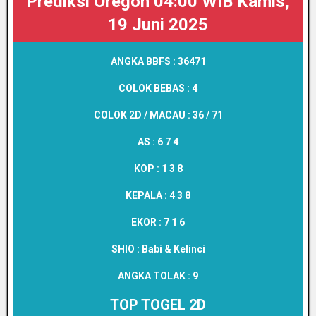
Prediksi Oregon 04:00 WIB Kamis,
19 Juni 2025
ANGKA BBFS :
36471
COLOK BEBAS :
4
COLOK 2D / MACAU :
36 / 71
AS :
6 7 4
KOP :
1 3 8
KEPALA :
4 3 8
EKOR :
7 1 6
SHIO :
Babi & Kelinci
ANGKA TOLAK :
9
TOP TOGEL 2D