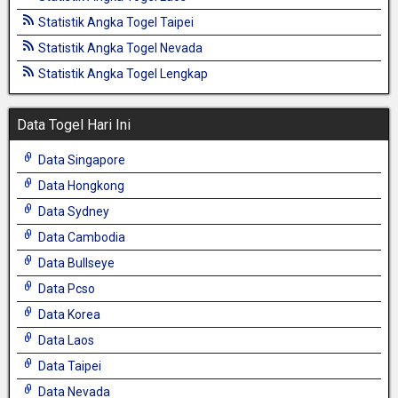
Statistik Angka Togel Taipei
Statistik Angka Togel Nevada
Statistik Angka Togel Lengkap
Data Togel Hari Ini
Data Singapore
Data Hongkong
Data Sydney
Data Cambodia
Data Bullseye
Data Pcso
Data Korea
Data Laos
Data Taipei
Data Nevada