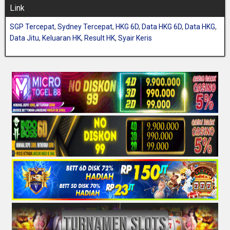
Link
SGP Tercepat
,
Sydney Tercepat
,
HKG 6D
,
Data HKG 6D
,
Data HKG
,
Data Jitu
,
Keluaran HK
,
Result HK
,
Syair Keris