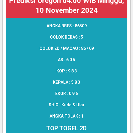
Prediksi Oregon 04:00 WIB Minggu,
10 November 2024
ANGKA BBFS :
86509
COLOK BEBAS :
5
COLOK 2D / MACAU :
86 / 09
AS :
6 0 5
KOP :
9 8 3
KEPALA :
5 8 3
EKOR :
0 9 6
SHIO :
Kuda & Ular
ANGKA TOLAK :
1
TOP TOGEL 2D