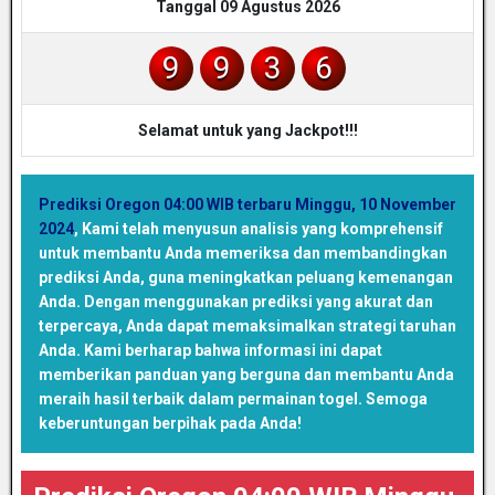
Tanggal 09 Agustus 2026
9
9
3
6
Selamat untuk yang Jackpot!!!
Prediksi Oregon 04:00 WIB terbaru Minggu, 10 November
2024
,
Kami telah menyusun analisis yang komprehensif
untuk membantu Anda memeriksa dan membandingkan
prediksi Anda, guna meningkatkan peluang kemenangan
Anda. Dengan menggunakan prediksi yang akurat dan
terpercaya, Anda dapat memaksimalkan strategi taruhan
Anda. Kami berharap bahwa informasi ini dapat
memberikan panduan yang berguna dan membantu Anda
meraih hasil terbaik dalam permainan togel. Semoga
keberuntungan berpihak pada Anda!