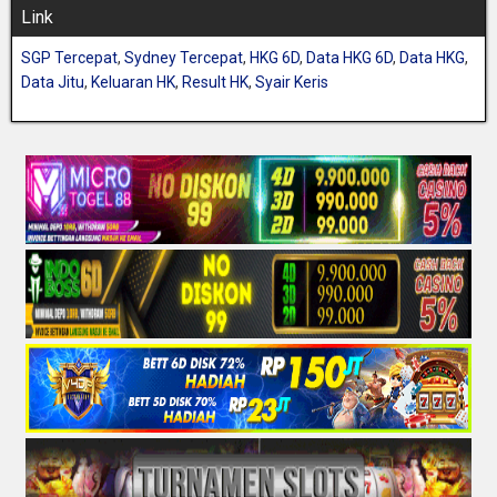
Link
SGP Tercepat
,
Sydney Tercepat
,
HKG 6D
,
Data HKG 6D
,
Data HKG
,
Data Jitu
,
Keluaran HK
,
Result HK
,
Syair Keris