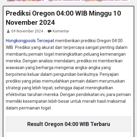
Prediksi Oregon 04:00 WIB Minggu 10
November 2024
09 November 2024
Komentar
Hongkongpools Tercepat
memberikan prediksi Oregon 04:00
WIB Prediksi yang akurat dan terpercaya sangat penting dalam
membantu pemain togel meningkatkan peluang kemenangan
mereka. Dengan analisis mendalam, prediksi ini memberikan
wawasan yang berharga mengenai angka-angka yang
berpotensi keluar dalam pengundian berikutnya. Penyajian
prediksi yang jelas memudahkan pemain dalam merumuskan
strategi yang lebih tepat, sehingga dapat meningkatkan
efektivitas taruhan mereka. Dengan pendekatan ini, para pemain
memiliki kesempatan lebih besar untuk meraih hasil maksimal
dalam permainan togel.
Result Oregon 04:00 WIB Terbaru