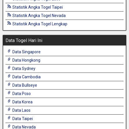
Statistik Angka Togel Taipei
Statistik Angka Togel Nevada
Statistik Angka Togel Lengkap
Data Togel Hari Ini
Data Singapore
Data Hongkong
Data Sydney
Data Cambodia
Data Bullseye
Data Pcso
Data Korea
Data Laos
Data Taipei
Data Nevada