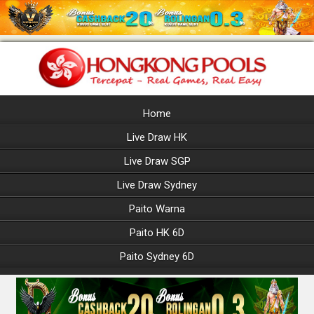
Home
Live Draw HK
Live Draw SGP
Live Draw Sydney
Paito Warna
Paito HK 6D
Paito Sydney 6D