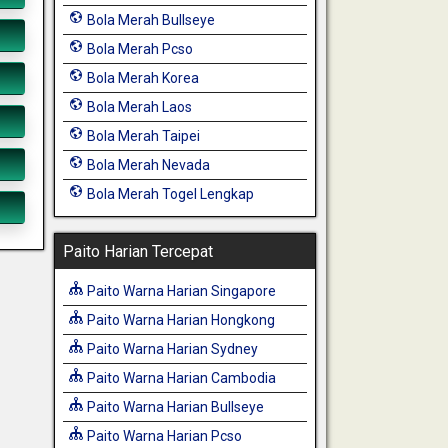
Bola Merah Bullseye
Bola Merah Pcso
Bola Merah Korea
Bola Merah Laos
Bola Merah Taipei
Bola Merah Nevada
Bola Merah Togel Lengkap
Paito Harian Tercepat
Paito Warna Harian Singapore
Paito Warna Harian Hongkong
Paito Warna Harian Sydney
Paito Warna Harian Cambodia
Paito Warna Harian Bullseye
Paito Warna Harian Pcso