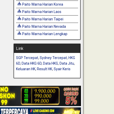
Paito Warna Harian Korea
Paito Warna Harian Laos
Paito Warna Harian Taipei
Paito Warna Harian Nevada
Paito Warna Harian Lengkap
Link
SGP Tercepat
,
Sydney Tercepat
,
HKG
6D
,
Data HKG 6D
,
Data HKG
,
Data Jitu
,
Keluaran HK
,
Result HK
,
Syair Keris