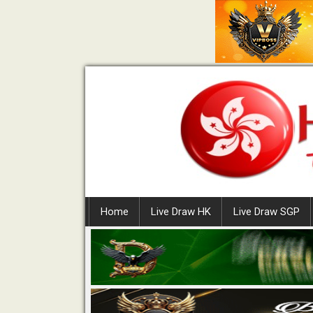
Home
Live Draw HK
Live Draw SGP