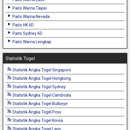
Paito Warna Taipei
Paito Warna Nevada
Paito HK 6D
Paito Sydney 6D
Paito Warna Lengkap
Statistik Togel
Statistik Angka Togel Singapore
Statistik Angka Togel Hongkong
Statistik Angka Togel Sydney
Statistik Angka Togel Cambodia
Statistik Angka Togel Bullseye
Statistik Angka Togel Pcso
Statistik Angka Togel Korea
Statistik Angka Togel Laos