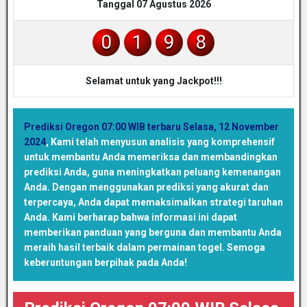
Tanggal 07 Agustus 2026
0
1
9
8
Selamat untuk yang Jackpot!!!
Prediksi Oregon 07:00 WIB terbaru Selasa, 12 November
2024
,
Kami telah menyusun analisis yang komprehensif
untuk membantu Anda memeriksa dan membandingkan
prediksi Anda, guna meningkatkan peluang kemenangan
Anda. Dengan menggunakan prediksi yang akurat dan
terpercaya, Anda dapat memaksimalkan strategi taruhan
Anda. Kami berharap bahwa informasi ini dapat
memberikan panduan yang berguna dan membantu Anda
meraih hasil terbaik dalam permainan togel. Semoga
keberuntungan berpihak pada Anda!