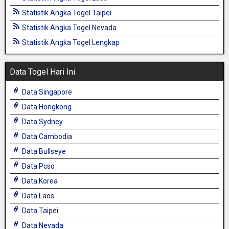
Statistik Angka Togel Taipei
Statistik Angka Togel Nevada
Statistik Angka Togel Lengkap
Data Togel Hari Ini
Data Singapore
Data Hongkong
Data Sydney
Data Cambodia
Data Bullseye
Data Pcso
Data Korea
Data Laos
Data Taipei
Data Nevada