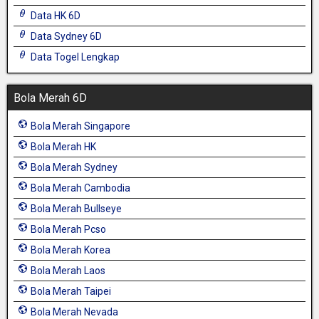
Data HK 6D
Data Sydney 6D
Data Togel Lengkap
Bola Merah 6D
Bola Merah Singapore
Bola Merah HK
Bola Merah Sydney
Bola Merah Cambodia
Bola Merah Bullseye
Bola Merah Pcso
Bola Merah Korea
Bola Merah Laos
Bola Merah Taipei
Bola Merah Nevada