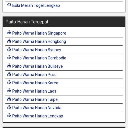
Bola Merah Togel Lengkap
Paito Harian Tercepat
Paito Warna Harian Singapore
Paito Warna Harian Hongkong
Paito Warna Harian Sydney
Paito Warna Harian Cambodia
Paito Warna Harian Bullseye
Paito Warna Harian Pcso
Paito Warna Harian Korea
Paito Warna Harian Laos
Paito Warna Harian Taipei
Paito Warna Harian Nevada
Paito Warna Harian Lengkap