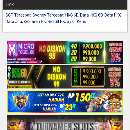
Link
SGP Tercepat
,
Sydney Tercepat
,
HKG 6D
,
Data HKG 6D
,
Data HKG
,
Data Jitu
,
Keluaran HK
,
Result HK
,
Syair Keris