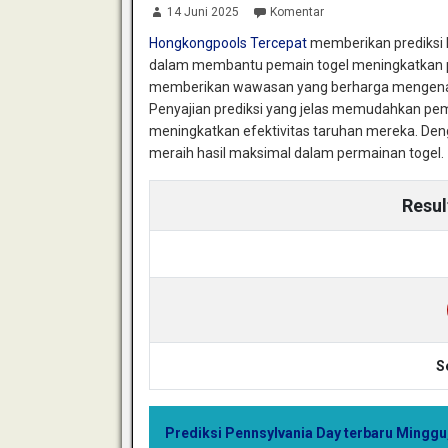
14 Juni 2025
Komentar
Hongkongpools Tercepat
memberikan prediksi P
dalam membantu pemain togel meningkatkan pe
memberikan wawasan yang berharga mengenai 
Penyajian prediksi yang jelas memudahkan pem
meningkatkan efektivitas taruhan mereka. Den
meraih hasil maksimal dalam permainan togel.
Resul
S
Prediksi Pennsylvania Day terbaru Minggu,