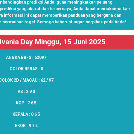
bandingkan prediksi Anda, guna meningkatkan peluang
ediksi yang akurat dan terpercaya, Anda dapat memaksimalkan
wa informasi ini dapat memberikan panduan yang berguna dan
m permainan togel. Semoga keberuntungan berpihak pada Anda!
lvania Day Minggu, 15 Juni 2025
ANGKA BBFS :
62097
COLOK BEBAS :
0
COLOK 2D / MACAU :
62 / 97
AS :
2 9 0
KOP :
7 6 5
KEPALA :
0 6 5
EKOR :
9 7 2