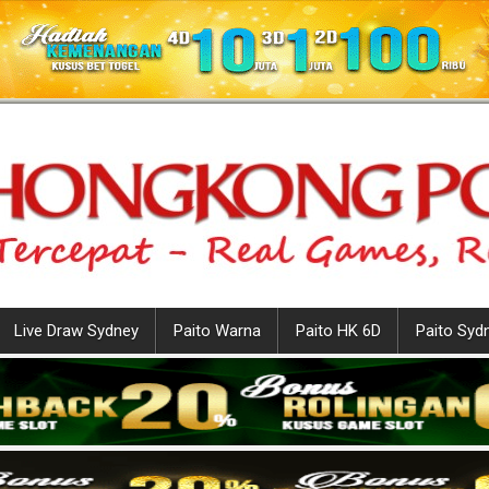
Live Draw Sydney
Paito Warna
Paito HK 6D
Paito Syd