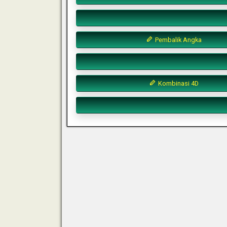
Pembalik Angka
Kombinasi 4D