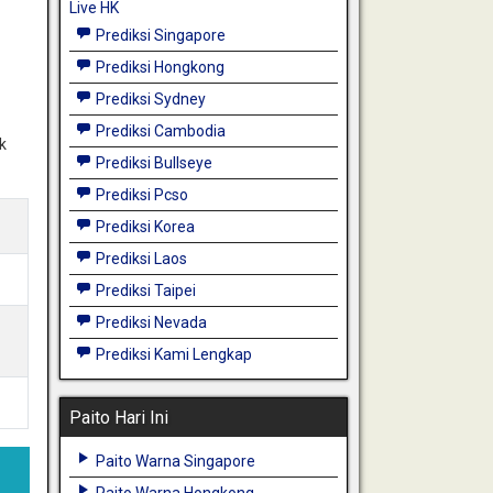
Live HK
Prediksi Singapore
Prediksi Hongkong
Prediksi Sydney
Prediksi Cambodia
k
Prediksi Bullseye
Prediksi Pcso
Prediksi Korea
Prediksi Laos
Prediksi Taipei
Prediksi Nevada
Prediksi Kami Lengkap
Paito Hari Ini
Paito Warna Singapore