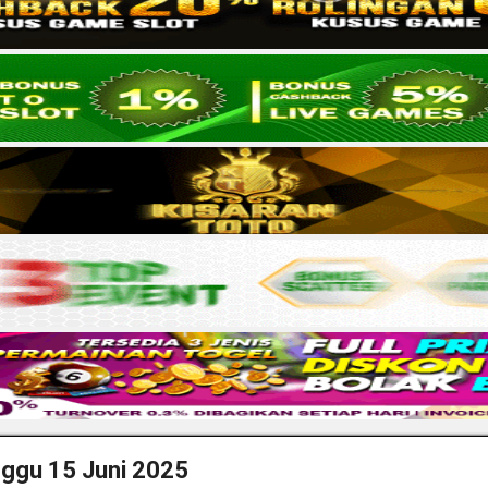
nggu 15 Juni 2025