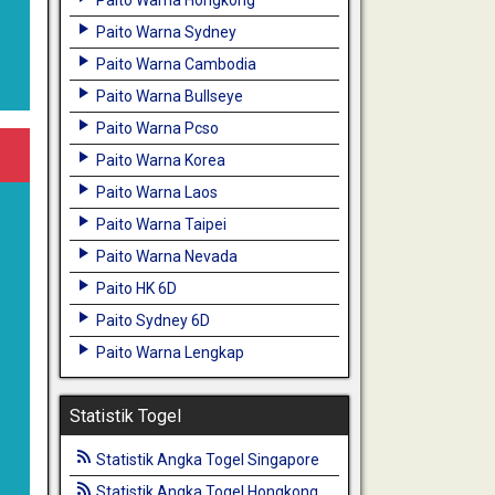
Paito Warna Hongkong
Paito Warna Sydney
Paito Warna Cambodia
Paito Warna Bullseye
Paito Warna Pcso
Paito Warna Korea
Paito Warna Laos
Paito Warna Taipei
Paito Warna Nevada
Paito HK 6D
Paito Sydney 6D
Paito Warna Lengkap
Statistik Togel
Statistik Angka Togel Singapore
Statistik Angka Togel Hongkong