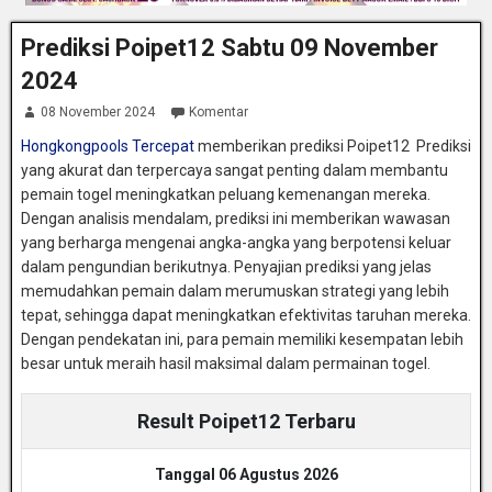
Prediksi Poipet12 Sabtu 09 November
2024
08 November 2024
Komentar
Hongkongpools Tercepat
memberikan prediksi Poipet12 Prediksi
yang akurat dan terpercaya sangat penting dalam membantu
pemain togel meningkatkan peluang kemenangan mereka.
Dengan analisis mendalam, prediksi ini memberikan wawasan
yang berharga mengenai angka-angka yang berpotensi keluar
dalam pengundian berikutnya. Penyajian prediksi yang jelas
memudahkan pemain dalam merumuskan strategi yang lebih
tepat, sehingga dapat meningkatkan efektivitas taruhan mereka.
Dengan pendekatan ini, para pemain memiliki kesempatan lebih
besar untuk meraih hasil maksimal dalam permainan togel.
Result Poipet12 Terbaru
Tanggal 06 Agustus 2026