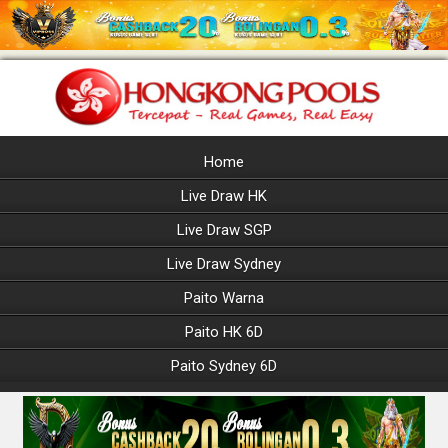
Home
Live Draw HK
Live Draw SGP
Live Draw Sydney
Paito Warna
Paito HK 6D
Paito Sydney 6D