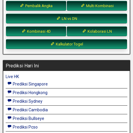
Pembalik Angka
Multi Kombinasi
LN vs DN
Kombinasi 4D
Kolaborasi LN
Kalkulator Togel
Prediksi Hari Ini
Live HK
Prediksi Singapore
Prediksi Hongkong
Prediksi Sydney
Prediksi Cambodia
Prediksi Bullseye
Prediksi Pcso