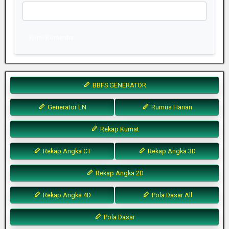
Kirim Komentar
BBFS GENERATOR
Generator LN
Rumus Harian
Rekap Kumat
Rekap Angka CT
Rekap Angka 3D
Rekap Angka 2D
Rekap Angka 4D
Pola Dasar All
Pola Dasar