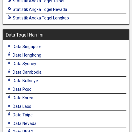
Statistik Angka Togel Taipei
Statistik Angka Togel Nevada
Statistik Angka Togel Lengkap
Data Togel Hari Ini
Data Singapore
Data Hongkong
Data Sydney
Data Cambodia
Data Bullseye
Data Pcso
Data Korea
Data Laos
Data Taipei
Data Nevada