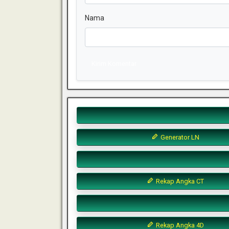
Nama
Kirim Komentar
Generator LN
Rekap Angka CT
Rekap Angka 4D