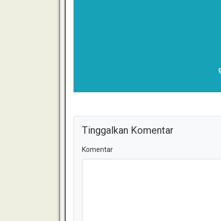
Tinggalkan Komentar
Komentar