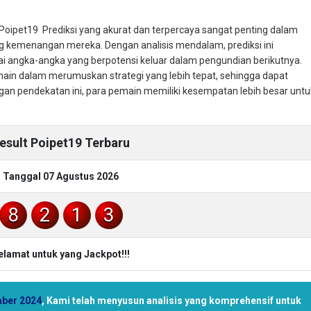
oipet19 Prediksi yang akurat dan terpercaya sangat penting dalam
kemenangan mereka. Dengan analisis mendalam, prediksi ini
angka-angka yang berpotensi keluar dalam pengundian berikutnya.
ain dalam merumuskan strategi yang lebih tepat, sehingga dapat
gan pendekatan ini, para pemain memiliki kesempatan lebih besar untu
esult Poipet19 Terbaru
Tanggal 07 Agustus 2026
8
2
1
3
elamat untuk yang Jackpot!!!
mber 2024
,
Kami telah menyusun analisis yang komprehensif untuk