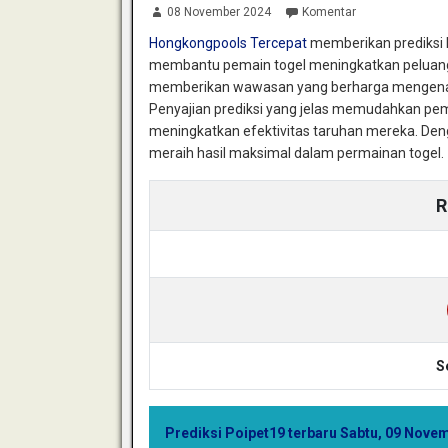
08 November 2024
Komentar
Hongkongpools Tercepat
memberikan prediksi P
membantu pemain togel meningkatkan peluang 
memberikan wawasan yang berharga mengenai 
Penyajian prediksi yang jelas memudahkan pem
meningkatkan efektivitas taruhan mereka. Den
meraih hasil maksimal dalam permainan togel.
R
S
Prediksi Poipet19 terbaru Sabtu, 09 Nove