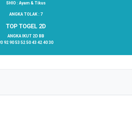
SHIO :
Ayam & Tikus
ANGKA TOLAK :
7
TOP TOGEL 2D
ANGKA IKUT 2D BB
93 92 90 53 52 50 43 42 40 30